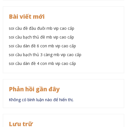
chính
xác
nhất
Bài viết mới
soi cầu đề đầu đuôi mb vip cao cấp
soi cầu bạch thủ đề mb vip cao cấp
soi cầu dàn đề 6 con mb vip cao cấp
soi cầu bạch thủ 3 càng mb vip cao cấp
soi cầu dàn đề 4 con mb vip cao cấp
Phản hồi gần đây
Không có bình luận nào để hiển thị.
Lưu trữ