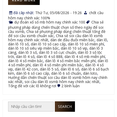
READ MORE
đã câp nhật:
Thứ Tư, 05/08/2026 - 19:26
chốt cầu
hôm nay chính xác 100%
dự đoán xổ số mb hôm nay chính xác 100
Chia sẻ
phương pháp dùng chiến thuật chọn số theo ngày để soi
cầu xsmb
,
Chia sẻ phương pháp dùng chiến thuật tổng đề
để soi cầu xsmb chuẩn xác
,
Chia sẻ soi cầu dàn lô xsmb
hôm nay chính xác nhất
,
dàn de đầu đuôi miền bắc
,
dàn lô
,
dàn lô 10 số
,
dàn lô 10 số cao cấp
,
dàn lô 10 số miền phí
,
dàn lô 10 số siêu víp miền bắc
,
dàn lô 10 số vip
,
dàn lô 3
càng
,
dàn lô 3 số
,
dàn lô 3 số cực chuẩn
,
dàn lô 3 số lộc
trời
,
dàn lô 4 số
,
dàn lô 4 số 888
,
dàn lô 4 số mb miễn phí
,
dàn lô 4 số miền bắc
,
dàn lô 4 số miền bắc miễn phí
,
dàn lô
4 số miễn phí
,
dàn lô 4 số miền phí miền bắc
,
dàn lô 4 số
vip
,
dàn lô 42 con
,
dàn lô 5 số
,
dàn lô 6 số
,
dàn lô 6 số bạch
kim
,
dàn lô 6 số cao cấp
,
dàn lô 6 số chuẩn
,
dàn loto
,
Hướng dẫn chiến thuật soi cầu dàn lô xsmb hôm nay chính
xác nhất
,
soi cầu dàn lô xsmb hôm nay chính xác nhất
,
ở
Tổng đề với các lô không rơi
2 bình luận
soi
cầu
dàn
lô
SEARCH
xsmb
hôm
nay