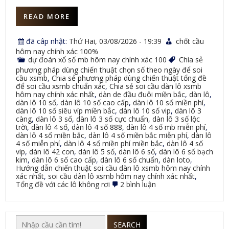
READ MORE
đã câp nhật:
Thứ Hai, 03/08/2026 - 19:39
chốt cầu
hôm nay chính xác 100%
dự đoán xổ số mb hôm nay chính xác 100
Chia sẻ
phương pháp dùng chiến thuật chọn số theo ngày để soi
cầu xsmb
,
Chia sẻ phương pháp dùng chiến thuật tổng đề
để soi cầu xsmb chuẩn xác
,
Chia sẻ soi cầu dàn lô xsmb
hôm nay chính xác nhất
,
dàn de đầu đuôi miền bắc
,
dàn lô
,
dàn lô 10 số
,
dàn lô 10 số cao cấp
,
dàn lô 10 số miền phí
,
dàn lô 10 số siêu víp miền bắc
,
dàn lô 10 số vip
,
dàn lô 3
càng
,
dàn lô 3 số
,
dàn lô 3 số cực chuẩn
,
dàn lô 3 số lộc
trời
,
dàn lô 4 số
,
dàn lô 4 số 888
,
dàn lô 4 số mb miễn phí
,
dàn lô 4 số miền bắc
,
dàn lô 4 số miền bắc miễn phí
,
dàn lô
4 số miễn phí
,
dàn lô 4 số miền phí miền bắc
,
dàn lô 4 số
vip
,
dàn lô 42 con
,
dàn lô 5 số
,
dàn lô 6 số
,
dàn lô 6 số bạch
kim
,
dàn lô 6 số cao cấp
,
dàn lô 6 số chuẩn
,
dàn loto
,
Hướng dẫn chiến thuật soi cầu dàn lô xsmb hôm nay chính
xác nhất
,
soi cầu dàn lô xsmb hôm nay chính xác nhất
,
ở
Tổng đề với các lô không rơi
2 bình luận
soi
cầu
dàn
lô
SEARCH
xsmb