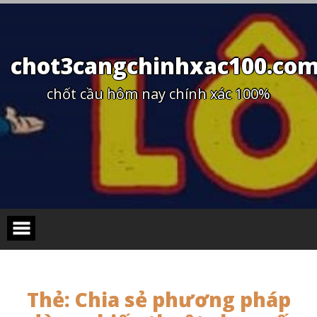
Skip
to
content
chot3cangchinhxac100.co
chốt cầu hôm nay chính xác 100%
Thẻ:
Chia sẻ phương pháp