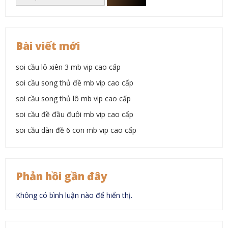
hôm
nay
chính
xác
nhất
Bài viết mới
soi cầu lô xiên 3 mb vip cao cấp
soi cầu song thủ đề mb vip cao cấp
soi cầu song thủ lô mb vip cao cấp
soi cầu đề đầu đuôi mb vip cao cấp
soi cầu dàn đề 6 con mb vip cao cấp
Phản hồi gần đây
Không có bình luận nào để hiển thị.