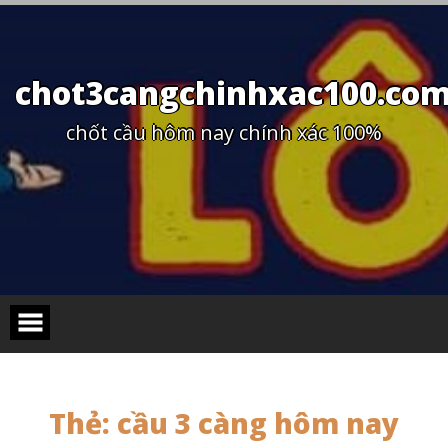
Skip
to
content
chot3cangchinhxac100.co
chốt cầu hôm nay chính xác 100%
Thẻ:
cầu 3 càng hôm nay