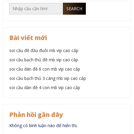
càng
SEARCH
miễn
phí
chỉ
lấy
số
ăn
Bài viết mới
lớn
soi cầu đề đầu đuôi mb vip cao cấp
soi cầu bạch thủ đề mb vip cao cấp
soi cầu dàn đề 6 con mb vip cao cấp
soi cầu bạch thủ 3 càng mb vip cao cấp
soi cầu dàn đề 4 con mb vip cao cấp
Phản hồi gần đây
Không có bình luận nào để hiển thị.