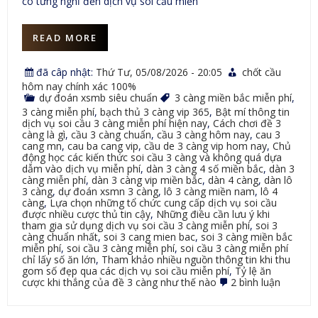
có từng nghĩ đến dịch vụ soi cầu miễn
READ MORE
đã câp nhật:
Thứ Tư, 05/08/2026 - 20:05
chốt cầu
hôm nay chính xác 100%
dự đoán xsmb siêu chuẩn
3 càng miền bắc miễn phí
,
3 càng miễn phí
,
bạch thủ 3 càng vip 365
,
Bật mí thông tin
dịch vụ soi cầu 3 càng miễn phí hiện nay
,
Cách chơi đề 3
càng là gì
,
cầu 3 càng chuẩn
,
cầu 3 càng hôm nay
,
cau 3
cang mn
,
cau ba cang vip
,
cầu de 3 càng vip hom nay
,
Chủ
động học các kiến thức soi cầu 3 càng và không quá dựa
dẫm vào dịch vụ miễn phí
,
dàn 3 càng 4 số miền bắc
,
dàn 3
càng miễn phí
,
dàn 3 càng vip miền bắc
,
dàn 4 càng
,
dàn lô
3 càng
,
dự đoán xsmn 3 càng
,
lô 3 càng miền nam
,
lô 4
càng
,
Lựa chọn những tổ chức cung cấp dịch vụ soi cầu
được nhiều cược thủ tin cậy
,
Những điều cần lưu ý khi
tham gia sử dụng dịch vụ soi cầu 3 càng miễn phí
,
soi 3
càng chuẩn nhất
,
soi 3 cang mien bac
,
soi 3 càng miền bắc
miễn phí
,
soi cầu 3 càng miễn phí
,
soi cầu 3 càng miễn phí
chỉ lấy số ăn lớn
,
Tham khảo nhiều nguồn thông tin khi thu
gom số đẹp qua các dịch vụ soi cầu miễn phí
,
Tỷ lệ ăn
ở
cược khi thắng của đề 3 càng như thế nào
2 bình luận
soi
cầu
3