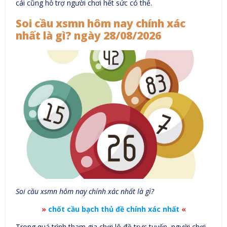
cái cũng hỗ trợ người chơi hết sức có thể.
Soi cầu xsmn hôm nay chính xác
nhất là gì? ngày 28/08/2026
Soi cầu xsmn hôm nay chính xác nhất là gì?
»
chốt cầu bạch thủ đề chính xác nhất
«
Trong quá trình tham gia chơi lô đề trực tuyến, người chơi