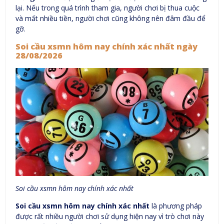
lại. Nếu trong quá trình tham gia, người chơi bị thua cuộc
và mất nhiều tiền, người chơi cũng không nên đâm đầu để
gỡ.
Soi cầu xsmn hôm nay chính xác nhất ngày
28/08/2026
Soi cầu xsmn hôm nay chính xác nhất
Soi cầu xsmn hôm nay chính xác nhất
là phương pháp
được rất nhiều người chơi sử dụng hiện nay vì trò chơi này