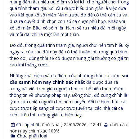
mang đến rất nhiều ưu điểm và lợi ích cho người chơi trong
quá trình tham gia. Soi cầu được hiểu đơn giản là việc dựa
vào kết quả xổ số miền Nam trước đó để có thể căn cứ và
đưa ra quyết định chọn con số cá cược phù hợp. Khác với
xổ số miền Bắc, xổ số miền Nam sẽ ra nhiều đài mỗi ngày
và mỗi đài chỉ ra một lần một tuần.
Do đó, trong quá trình tham gia, người chơi nên tìm hiểu kỹ
ngày ra của các đài này để có thể thuận lợi trong quá trình
theo dõi, đồng thời sẽ có được những giải thưởng có giá trị
cao khi thắng cược.
Những khái niệm và ưu điểm của phương thức cá cược
soi
cầu xsmn hôm nay chính xác nhất
đã được đưa ra
trong bài viết trên giúp người chơi có thể hiểu thêm được
thông tin về phương pháp này. Đồng thời, đó cũng chính là
lý do của nhiều người chơi nên chuyển đổi từ hình thức cá
cược trực tiếp sang cá cược trực tuyến tại các nhà cái cá
cược trên thị trường giải trí hiện nay.
đã câp nhật:
Chủ Nhật, 24/05/2026 - 18:41
chốt cầu
hôm nay chính xác 100%
Chưa phân loại