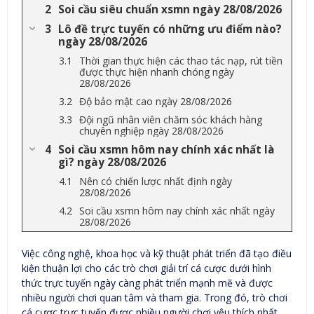
Soi cầu siêu chuẩn xsmn ngày 28/08/2026
Lô đề trực tuyến có những ưu điểm nào?
ngày 28/08/2026
Thời gian thực hiện các thao tác nạp, rút tiền
được thực hiện nhanh chóng ngày
28/08/2026
Độ bảo mật cao ngày 28/08/2026
Đội ngũ nhân viên chăm sóc khách hàng
chuyên nghiệp ngày 28/08/2026
Soi cầu xsmn hôm nay chính xác nhất là
gì? ngày 28/08/2026
Nên có chiến lược nhất định ngày
28/08/2026
Soi cầu xsmn hôm nay chính xác nhất ngày
28/08/2026
Việc công nghệ, khoa học và kỹ thuật phát triển đã tạo điều
kiện thuận lợi cho các trò chơi giải trí cá cược dưới hình
thức trực tuyến ngày càng phát triển mạnh mẽ và được
nhiều người chơi quan tâm và tham gia. Trong đó, trò chơi
cá cược trực tuyến được nhiều người chơi yêu thích nhất