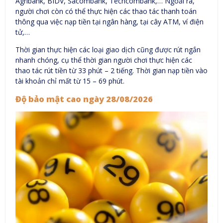
Agribank, BIDV, Sacombank, Techcombank,… Ngoải ra,
người chơi còn có thể thực hiện các thao tác thanh toán
thông qua việc nạp tiền tại ngân hàng, tại cây ATM, ví điện
tử,…
Thời gian thực hiện các loại giao dịch cũng được rút ngắn
nhanh chóng, cụ thể thời gian người chơi thực hiện các
thao tác rút tiền từ 33 phút – 2 tiếng. Thời gian nạp tiền vào
tài khoản chỉ mất từ 15 – 69 phút.
Độ bảo mật cao ngày 28/08/2026