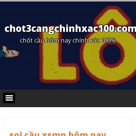
Skip
to
content
chot3cangchinhxac100.co
chốt cầu hôm nay chính xác 100%
soi cầu xsmn hôm nay