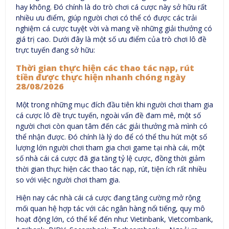
hay không. Đó chính là do trò chơi cá cược này sở hữu rất
nhiều ưu điểm, giúp người chơi có thể có được các trải
nghiệm cá cược tuyệt vời và mang về những giải thưởng có
giá trị cao. Dưới đây là một số ưu điểm của trò chơi lô đề
trực tuyến đang sở hữu:
Thời gian thực hiện các thao tác nạp, rút
tiền được thực hiện nhanh chóng ngày
28/08/2026
Một trong những mục đích đầu tiên khi người chơi tham gia
cá cược lô đề trực tuyến, ngoài vấn đề đam mê, một số
người chơi còn quan tâm đến các giải thưởng mà mình có
thể nhận được. Đó chính là lý do để có thể thu hút một số
lượng lớn người chơi tham gia chơi game tại nhà cái, một
số nhà cái cá cược đã gia tăng tỷ lệ cược, đồng thời giảm
thời gian thực hiện các thao tác nạp, rút, tiện ích rất nhiều
so với việc người chơi tham gia.
Hiện nay các nhà cái cá cược đang tăng cường mở rộng
mối quan hệ hợp tác với các ngân hàng nổi tiếng, quy mô
hoạt động lớn, có thể kể đến như: Vietinbank, Vietcombank,