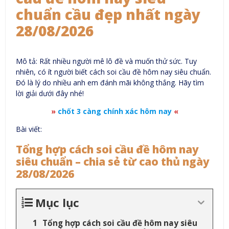
chuẩn cầu đẹp nhất ngày
28/08/2026
Mô tả: Rất nhiều người mê lô đề và muốn thử sức. Tuy
nhiên, có ít người biết cách soi cầu đề hôm nay siêu chuẩn.
Đó là lý do nhiều anh em đánh mãi không thắng. Hãy tìm
lời giải dưới đây nhé!
»
chốt 3 càng chính xác hôm nay
«
Bài viết:
Tổng hợp cách soi cầu đề hôm nay
siêu chuẩn – chia sẻ từ cao thủ ngày
28/08/2026
Mục lục
Tổng hợp cách soi cầu đề hôm nay siêu