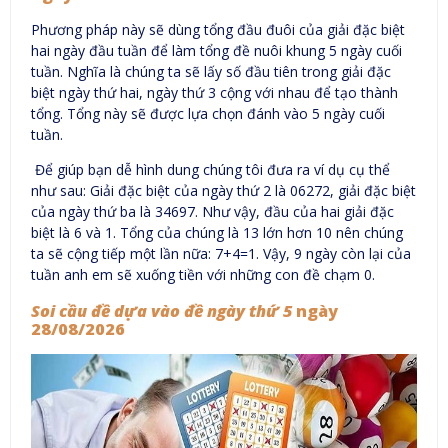
Phương pháp này sẽ dùng tổng đầu đuôi của giải đặc biệt
hai ngày đầu tuần để làm tổng đề nuôi khung 5 ngày cuối
tuần. Nghĩa là chúng ta sẽ lấy số đầu tiên trong giải đặc
biệt ngày thứ hai, ngày thứ 3 cộng với nhau để tạo thành
tổng. Tổng này sẽ được lựa chọn đánh vào 5 ngày cuối
tuần.
Để giúp bạn dễ hình dung chúng tôi đưa ra ví dụ cụ thể
như sau: Giải đặc biệt của ngày thứ 2 là 06272, giải đặc biệt
của ngày thứ ba là 34697. Như vậy, đầu của hai giải đặc
biệt là 6 và 1. Tổng của chúng là 13 lớn hơn 10 nên chúng
ta sẽ cộng tiếp một lần nữa: 7+4=1. Vậy, 9 ngày còn lại của
tuần anh em sẽ xuống tiền với những con đề chạm 0.
Soi cầu đề dựa vào đề ngày thứ 5
ngày
28/08/2026