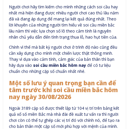
Người chơi hãy tìm kiếm cho mình những cách soi cầu hay
nhất mà hiện đang được nhiều người chơi cao thủ lâu năm
đã và đang áp dụng để mang lại kết quả đúng nhất. Theo
lời khuyên của những người tìm hiểu về soi cầu miền bắc
lâu năm thì việc lựa chọn số lô theo cảm tính là nguyên
nhân chủ yếu dẫn đến tình trạng thua lỗ, hao hụt tiền của.
Chính vì thế mà bất kỳ người chơi ở trình độ nào cũng đều
cần xây dựng cho mình một chiến lược thật thông minh.
Thay vì dựa vào cảm tính, cảm giác của bản thân thì bạn
hãy dựa vào
soi cầu miền bắc hôm nay
để có tư liệu
chuẩn cho những cặp số chuẩn nhất nhé.
Một số lưu ý quan trọng bạn cần để
tâm trước khi soi cầu miền bắc hôm
nay ngày 30/08/2026
Ngoài 3189 cặp số được thiết lập từ 104 vị trí trên bảng kết
quả xổ số miền Bắc mà nhà đài đề xuất tư vấn ra thì người
chơi còn có thể tự ghép các vị trí đó với chính nó, để tạo ra
cho bản thân một cặp số mới phù hợp với mệnh của mình.