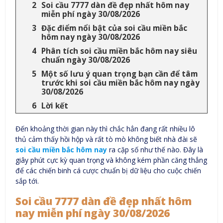
Soi cầu 7777 dàn đề đẹp nhất hôm nay
miễn phí ngày 30/08/2026
Đặc điểm nổi bật của soi cầu miền bắc
hôm nay ngày 30/08/2026
Phân tích soi cầu miền bắc hôm nay siêu
chuẩn ngày 30/08/2026
Một số lưu ý quan trọng bạn cần để tâm
trước khi soi cầu miền bắc hôm nay ngày
30/08/2026
Lời kết
Đến khoảng thời gian này thì chắc hẳn đang rất nhiều lô
thủ cảm thấy hồi hộp và rất tò mò không biết nhà đài sẽ
soi cầu miền bắc hôm nay
ra cặp số như thế nào. Đây là
giây phút cực kỳ quan trọng và không kém phần căng thẳng
để các chiến binh cá cược chuẩn bị dữ liệu cho cuộc chiến
sắp tới.
Soi cầu 7777 dàn đề đẹp nhất hôm
nay miễn phí ngày 30/08/2026