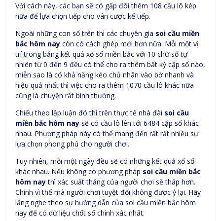
Với cách này, các bạn sẽ có gấp đôi thêm 108 cầu lô kép
nữa để lựa chọn tiếp cho ván cược kế tiếp.
Ngoài những con số trên thì các chuyên gia
soi cầu miền
bắc hôm nay
còn có cách ghép mới hơn nữa. Mỗi một vị
trí trong bảng kết quả xổ số miền bắc với 10 chữ số tự
nhiên từ 0 đến 9 đều có thể cho ra thêm bất kỳ cặp số nào,
miễn sao là có khả năng kéo chủ nhân vào bờ nhanh và
hiệu quả nhất thì việc cho ra thêm 1070 cầu lô khác nữa
cũng là chuyện rất bình thường.
Chiếu theo lập luận đó thì trên thực tế nhà đài
soi cầu
miền bắc hôm nay
sẽ có cầu lô lên tới 6484 cặp số khác
nhau. Phương pháp này có thể mang đến rất rất nhiều sự
lựa chọn phong phú cho người chơi.
Tuy nhiên, mỗi một ngày đều sẽ có những kết quả xổ số
khác nhau. Nếu không có phương pháp
soi cầu miền bắc
hôm nay
thì xác suất thắng của người chơi sẽ thấp hơn.
Chính vì thế mà người chơi tuyệt đối không được ỷ lại. Hãy
lắng nghe theo sự hướng dẫn của soi cầu miền bắc hôm
nay để có dữ liệu chốt số chính xác nhất.