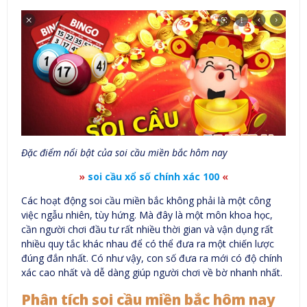
Đặc điểm nổi bật của soi cầu miền bắc hôm nay
»
soi cầu xổ số chính xác 100
«
Các hoạt động soi cầu miền bắc không phải là một công
việc ngẫu nhiên, tùy hứng. Mà đây là một môn khoa học,
cần người chơi đầu tư rất nhiều thời gian và vận dụng rất
nhiều quy tắc khác nhau để có thể đưa ra một chiến lược
đúng đắn nhất. Có như vậy, con số đưa ra mới có độ chính
xác cao nhất và dễ dàng giúp người chơi về bờ nhanh nhất.
Phân tích soi cầu miền bắc hôm nay