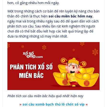
hơn, cố gắng nhiều hơn mỗi ngày.
Một trong những cách cơ bản để rèn luyện kỹ năng cho bản
thân đó chính là thực hiện
soi cầu miền bắc hôm nay
,
ngày mai và trong nhiều ngày sau đó để quen dần với cách
phân tích soi cầu. Sau nhiều lần rút kinh nghiệm thì người
chơi đã có thể bắt đầu kết hợp các kết quả trùng lặp để
đưa ra những những số may mắn nhất.
Phân tích soi cầu miền bắc hiệu quả nhất hiện nay
»
soi cầu xsmb bạch thủ lô chốt số víp
«