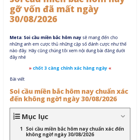
gỡ vốn đã mất ngày
30/08/2026
Meta
:
Soi cầu miền bắc hôm nay
sẽ mang đến cho
những anh em cược thủ những cặp số đánh cược như thế
nào đây. Hãy cũng chúng tôi xem nội dung bài đăng dưới
đây nhé
»
chốt 3 càng chính xác hàng ngày
«
Bài viết
Soi cầu miền bắc hôm nay chuẩn xác
đến không ngờ! ngày 30/08/2026
Mục lục
Soi cầu miền bắc hôm nay chuẩn xác đến
không ngờ! ngày 30/08/2026