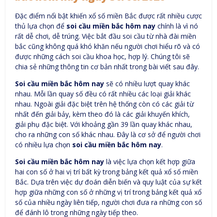
Đặc điểm nổi bật khiến xổ số miền Bắc được rất nhiều cược
thủ lựa chọn để
soi cầu miền bắc hôm nay
chính là vì nó
rất dễ chơi, dễ trúng. Việc bắt đầu soi cầu từ nhà đài miền
bắc cũng không quá khó khăn nếu người chơi hiểu rõ và có
được những cách soi cầu khoa học, hợp lý. Chúng tôi sẽ
chia sẻ những thông tin cơ bản nhất trong bài viết sau đây.
Soi cầu miền bắc hôm nay
sẽ có nhiều lượt quay khác
nhau. Mỗi lần quay số đều có rất nhiều các loại giải khác
nhau. Ngoài giải đặc biệt trên hệ thống còn có các giải từ
nhất đến giải bảy, kèm theo đó là các giải khuyến khích,
giải phụ đặc biệt. Với khoảng gần 39 lần quay khác nhau,
cho ra những con số khác nhau. Đây là cơ sở để người chơi
có nhiều lựa chọn
soi cầu miền bắc hôm nay
.
Soi cầu miền bắc hôm nay
là việc lựa chọn kết hợp giữa
hai con số ở hai vị trí bất kỳ trong bảng kết quả xổ số miền
Bắc. Dựa trên việc dự đoán diễn biến và quy luật của sự kết
hợp giữa những con số ở những vị trí trong bảng kết quả xổ
số của nhiều ngày liên tiếp, người chơi đưa ra những con số
để đánh lô trong những ngày tiếp theo.