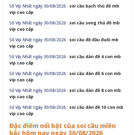
Số Víp Nhất ngày 30/08/2026 :
soi cầu bạch thủ đề mb
vip cao cấp
Số Víp Nhất ngày 30/08/2026 :
soi cầu song thủ đề mb
vip cao cấp
Số Víp Nhất ngày 30/08/2026 :
soi cầu đề đầu đuôi mb
vip cao cấp
Số Víp Nhất ngày 30/08/2026 :
soi cầu dàn đề 4 con mb
vip cao cấp
Số Víp Nhất ngày 30/08/2026 :
soi cầu dàn đề 6 con mb
vip cao cấp
Số Víp Nhất ngày 30/08/2026 :
soi cầu dàn đề 8 con mb
vip cao cấp
Số Víp Nhất ngày 30/08/2026 :
soi cầu dàn đề 10 con mb
vip cao cấp
Đặc điểm nổi bật của soi cầu miền
bắc hôm nay ngày 30/08/2026