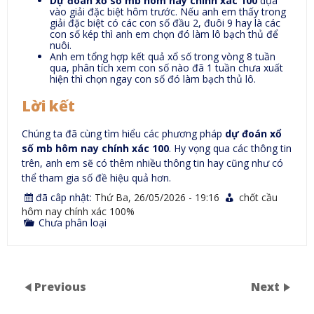
Dự đoán xổ số mb hôm nay chính xác 100
dựa
vào giải đặc biệt hôm trước. Nếu anh em thấy trong
giải đặc biệt có các con số đầu 2, đuôi 9 hay là các
con số kép thì anh em chọn đó làm lô bạch thủ để
nuôi.
Anh em tổng hợp kết quả xổ số trong vòng 8 tuần
qua, phân tích xem con số nào đã 1 tuần chưa xuất
hiện thì chọn ngay con số đó làm bạch thủ lô.
Lời kết
Chúng ta đã cùng tìm hiểu các phương pháp
dự đoán xổ
số mb hôm nay chính xác 100
. Hy vọng qua các thông tin
trên, anh em sẽ có thêm nhiều thông tin hay cũng như có
thể tham gia số đề hiệu quả hơn.
đã câp nhật:
Thứ Ba, 26/05/2026 - 19:16
chốt cầu
hôm nay chính xác 100%
Chưa phân loại
Previous
Next