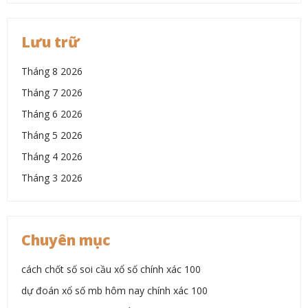
Lưu trữ
Tháng 8 2026
Tháng 7 2026
Tháng 6 2026
Tháng 5 2026
Tháng 4 2026
Tháng 3 2026
Chuyên mục
cách chốt số soi cầu xổ số chính xác 100
dự đoán xổ số mb hôm nay chính xác 100