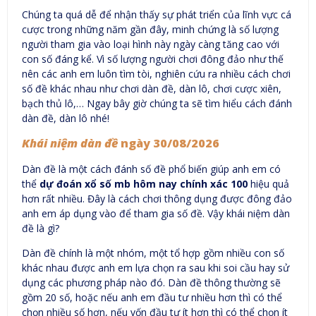
Chúng ta quá dễ để nhận thấy sự phát triển của lĩnh vực cá
cược trong những năm gần đây, minh chứng là số lượng
người tham gia vào loại hình này ngày càng tăng cao với
con số đáng kể. Vì số lượng người chơi đông đảo như thế
nên các anh em luôn tìm tòi, nghiên cứu ra nhiều cách chơi
số đề khác nhau như chơi dàn đề, dàn lô, chơi cược xiên,
bạch thủ lô,… Ngay bây giờ chúng ta sẽ tìm hiểu cách đánh
dàn đề, dàn lô nhé!
Khái niệm dàn đề
ngày 30/08/2026
Dàn đề là một cách đánh số đề phổ biến giúp anh em có
thể
dự đoán xổ số mb hôm nay chính xác 100
hiệu quả
hơn rất nhiều. Đây là cách chơi thông dụng được đông đảo
anh em áp dụng vào để tham gia số đề. Vậy khái niệm dàn
đề là gì?
Dàn đề chính là một nhóm, một tổ hợp gồm nhiều con số
khác nhau được anh em lựa chọn ra sau khi soi cầu hay sử
dụng các phương pháp nào đó. Dàn đề thông thường sẽ
gồm 20 số, hoặc nếu anh em đầu tư nhiều hơn thì có thể
chọn nhiều số hơn, nếu vốn đầu tư ít hơn thì có thể chọn ít