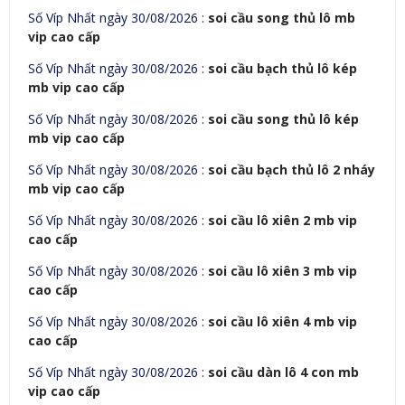
Số Víp Nhất ngày 30/08/2026 :
soi cầu song thủ lô mb
vip cao cấp
Số Víp Nhất ngày 30/08/2026 :
soi cầu bạch thủ lô kép
mb vip cao cấp
Số Víp Nhất ngày 30/08/2026 :
soi cầu song thủ lô kép
mb vip cao cấp
Số Víp Nhất ngày 30/08/2026 :
soi cầu bạch thủ lô 2 nháy
mb vip cao cấp
Số Víp Nhất ngày 30/08/2026 :
soi cầu lô xiên 2 mb vip
cao cấp
Số Víp Nhất ngày 30/08/2026 :
soi cầu lô xiên 3 mb vip
cao cấp
Số Víp Nhất ngày 30/08/2026 :
soi cầu lô xiên 4 mb vip
cao cấp
Số Víp Nhất ngày 30/08/2026 :
soi cầu dàn lô 4 con mb
vip cao cấp