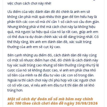
việc chọn cách chơi này nhé!
Ưu điểm của việc đánh dàn đề đó chính là anh em sẽ
không cần phải mất quá nhiều thời gian để tìm hiểu hay là
phân tích các con số mà chỉ cần 1 số cách soi cầu đơn giản.
Nhưng không phải vì thế mà cách chơi này lại không hiệu
quả, mà ngược lại hiệu quả của nó lại rất cao, giúp anh em
có thể đưa ra dự đoán chính xác và dễ dàng trúng nhất. Có
thể thấy rằng, khi anh em đánh dàn đề, xác suất trúng
thưởng của anh em sẽ cực kỳ cao.
Bên cạnh những ưu điểm đó, cách đánh dàn đề này cũng
có một số nhược điểm hạn chế, đó chính là cách đánh này
tuy xác suất trúng cao nhưng số tiền thưởng cũng như tỷ lệ
cược của nó sẽ không được cao, vì anh em phải chia nhỏ
số tiền của mình ra để đầu tư vào các con số trong dàn.
Ngoài ra thì cách chơi này chỉ phù hợp với các người chơi
có số vốn cao, vì nếu anh em đầu tư ít thì dàn đề sẽ khó
trúng hơn.
Một số cách dự đoán xổ số mb hôm nay chính
xác 100 theo cách chơi dàn đề
ngày 30/08/2026