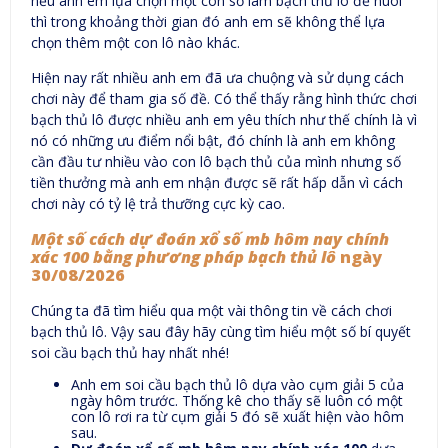
nếu anh em lựa chọn một con số làm bạch thủ lô để nuôi
thì trong khoảng thời gian đó anh em sẽ không thể lựa
chọn thêm một con lô nào khác.
Hiện nay rất nhiều anh em đã ưa chuộng và sử dụng cách
chơi này để tham gia số đề. Có thể thấy rằng hình thức chơi
bạch thủ lô được nhiều anh em yêu thích như thế chính là vì
nó có những ưu điểm nổi bật, đó chính là anh em không
cần đầu tư nhiều vào con lô bạch thủ của mình nhưng số
tiền thưởng mà anh em nhận được sẽ rất hấp dẫn vì cách
chơi này có tỷ lệ trả thưỡng cực kỳ cao.
Một số cách dự đoán xổ số mb hôm nay chính
xác 100 bằng phương pháp bạch thủ lô
ngày
30/08/2026
Chúng ta đã tìm hiểu qua một vài thông tin về cách chơi
bạch thủ lô. Vậy sau đây hãy cùng tìm hiểu một số bí quyết
soi cầu bạch thủ hay nhất nhé!
Anh em soi cầu bạch thủ lô dựa vào cụm giải 5 của
ngày hôm trước. Thống kê cho thấy sẽ luôn có một
con lô rơi ra từ cụm giải 5 đó sẽ xuất hiện vào hôm
sau.