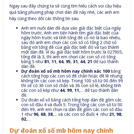
Ngay sau đây chúng ta sẽ cùng tìm hiểu cách soi cầu hiệu
quả bằng phương pháp chơi dàn đề này nhé, các anh em
hãy cùng theo dõi các thông tin sau.
Anh em nuôi dàn đề dựa vào giải đặc biệt của ngày
hôm trước. Anh em tiến hành tìm giải đặc biệt của
ngày hôm trước và tính tổng đề có nó là bao nhiêu,
sau đó anh em chọn các con số có tổng 2 chữ số
bằng với tổng đề của giải đặc biệt đó và tạo thành
một dàn đề. Ví dụ giải đặc biệt hôm trước là 027905,
tổng đề là 3, thì anh em chọn các con số có tổng
bằng 5 như
81
,
11
,
64
,
95
,
31
,
44
,
21
để tạo thành
dàn đề.
Dự đoán xổ số mb hôm nay chính xác 100
bằng
cách tổng hợp các con số đít chẵn hoặc đít lẽ nhưng
không tín các con số kép. Trong 100 số từ 00 đến 99
thì sẽ có 36 con số chẵn và 36 con số lẻ, không tính
các con số kép như
44
,
99
,
11
,… để tạo thành dàn
đề.
Dự đoán xổ số bằng cách tổng hợp dàn đề gồm các
con số đầu 4 và đuôi 5. Trong tổng các con số từ 00
đến 99, anh em chọn ra dàn đề gồm các con số đầu
1 như
96
,
68
,
38
,… và các con số đuôi 4 như
21
,
98
,
02
,…
Dự đoán xổ số mb hôm nay chính