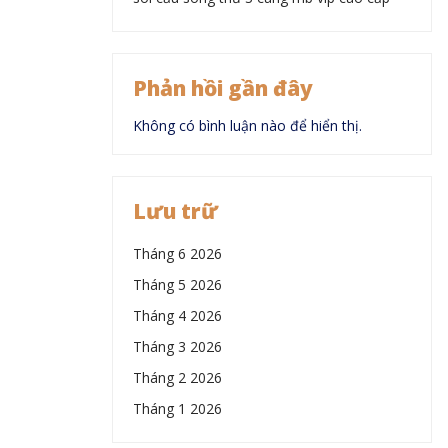
Phản hồi gần đây
Không có bình luận nào để hiển thị.
Lưu trữ
Tháng 6 2026
Tháng 5 2026
Tháng 4 2026
Tháng 3 2026
Tháng 2 2026
Tháng 1 2026