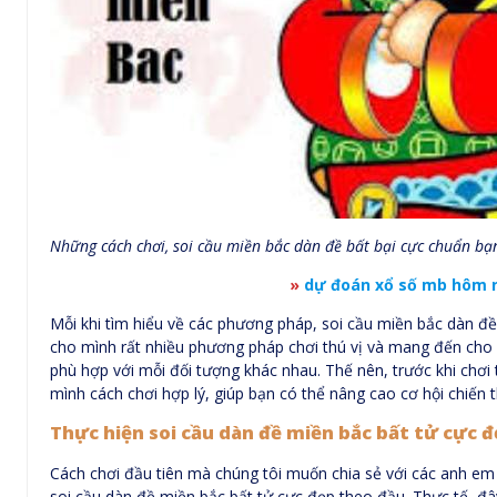
Những cách chơi, soi cầu miền bắc dàn đề bất bại cực chuẩn bạ
»
dự đoán xổ số mb hôm n
Mỗi khi tìm hiểu về các phương pháp, soi cầu miền bắc dàn đề
cho mình rất nhiều phương pháp chơi thú vị và mang đến cho 
phù hợp với mỗi đối tượng khác nhau. Thế nên, trước khi chơi
mình cách chơi hợp lý, giúp bạn có thể nâng cao cơ hội chiến 
Thực hiện soi cầu dàn đề miền bắc bất tử cực 
Cách chơi đầu tiên mà chúng tôi muốn chia sẻ với các anh em 
soi cầu dàn đề miền bắc bất tử cực đẹp theo đầu. Thực tế, đâ