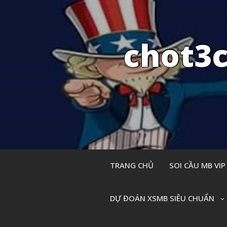
Skip
to
content
chot3
TRANG CHỦ
SOI CẦU MB VIP
DỰ ĐOÁN XSMB SIÊU CHUẨN