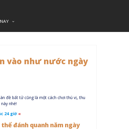
 NAY
iền vào như nước ngày
n đề bất tử cũng là một cách chơi thú vị, thu
 này nhé!
c 24 giờ
«
ó thể đánh quanh năm ngày