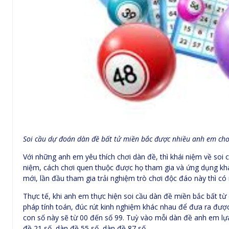
Soi cầu dự đoán dàn đề bất tử miền bắc được nhiều anh em chơi
Với những anh em yêu thích chơi dàn đề, thì khái niệm về soi
niệm, cách chơi quen thuộc được họ tham gia và ứng dụng kh
mới, lần đầu tham gia trải nghiệm trò chơi độc đáo này thì c
Thực tế, khi anh em thực hiện soi cầu dàn đề miền bắc bất từ
pháp tính toán, đúc rút kinh nghiệm khác nhau để đưa ra đư
con số này sẽ từ 00 đến số 99. Tuỳ vào mỗi dàn đề anh em lựa
đề 21 số, dàn đề 55 số, dàn đề 87 số,…