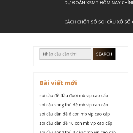
DỰ ĐOÁN XSMT HÔM NAY CHÍNH
CÁCH CHỐT SỐ SOI CẦU XỔ SỐ 
SEARCH
Bài viết mới
soi cầu đề đầu đuôi mb vip cao cấp
soi cầu song thủ đề mb vip cao cấp
soi cầu dàn đề 6 con mb vip cao cấp
soi cầu dàn đề 10 con mb vip cao cấp
soi cầu song thủ 3 càng mb vip cao cấp