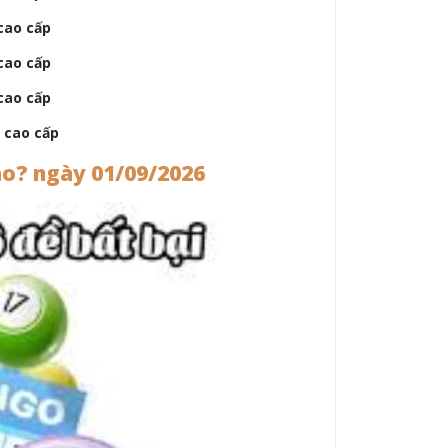
cao cấp
cao cấp
cao cấp
p cao cấp
ào? ngày 01/09/2026