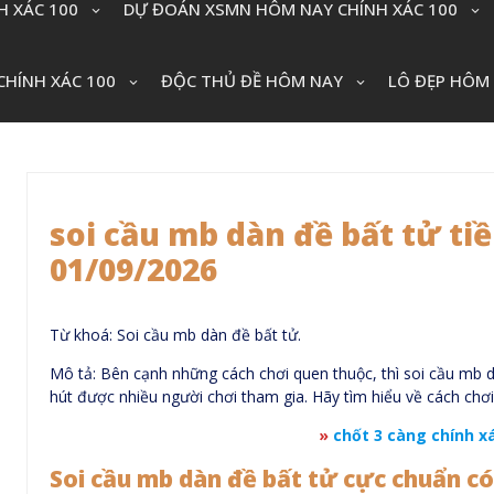
 XÁC 100
DỰ ĐOÁN XSMN HÔM NAY CHÍNH XÁC 100
CHÍNH XÁC 100
ĐỘC THỦ ĐỀ HÔM NAY
LÔ ĐẸP HÔM
soi cầu mb dàn đề bất tử t
01/09/2026
Từ khoá: Soi cầu mb dàn đề bất tử.
Mô tả: Bên cạnh những cách chơi quen thuộc, thì soi cầu mb dà
hút được nhiều người chơi tham gia. Hãy tìm hiểu về cách chơi
»
chốt 3 càng chính xá
Soi cầu mb dàn đề bất tử cực chuẩn c