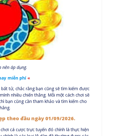
n nên áp dụng.
ay miễn phí
«
 bất tử, chắc rằng bạn cũng sẽ tìm kiếm được
mình nhiều chiến thắng. Mỗi một cách chơi sẽ
 thì bạn cũng cần tham khảo và tìm kiếm cho
thắng.
đẹp theo đầu ngày 01/09/2026.
chơi cá cược trực tuyến đó chính là thực hiện
y chính là các loại lô dàn đề thường được các