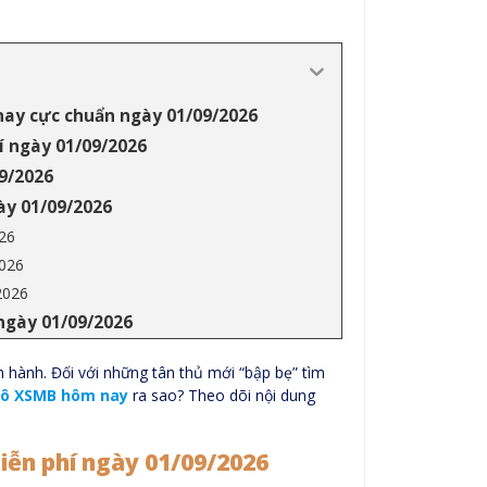
nay cực chuẩn ngày 01/09/2026
í ngày 01/09/2026
09/2026
ày 01/09/2026
026
2026
2026
ngày 01/09/2026
 hành. Đối với những tân thủ mới “bập bẹ” tìm
 lô XSMB hôm nay
ra sao? Theo dõi nội dung
iễn phí ngày 01/09/2026