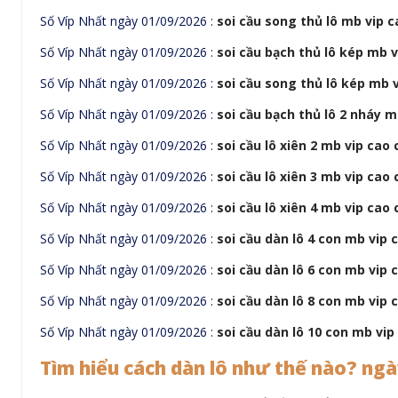
Số Víp Nhất ngày 01/09/2026 :
soi cầu song thủ lô mb vip c
Số Víp Nhất ngày 01/09/2026 :
soi cầu bạch thủ lô kép mb v
Số Víp Nhất ngày 01/09/2026 :
soi cầu song thủ lô kép mb 
Số Víp Nhất ngày 01/09/2026 :
soi cầu bạch thủ lô 2 nháy m
Số Víp Nhất ngày 01/09/2026 :
soi cầu lô xiên 2 mb vip cao 
Số Víp Nhất ngày 01/09/2026 :
soi cầu lô xiên 3 mb vip cao 
Số Víp Nhất ngày 01/09/2026 :
soi cầu lô xiên 4 mb vip cao 
Số Víp Nhất ngày 01/09/2026 :
soi cầu dàn lô 4 con mb vip 
Số Víp Nhất ngày 01/09/2026 :
soi cầu dàn lô 6 con mb vip 
Số Víp Nhất ngày 01/09/2026 :
soi cầu dàn lô 8 con mb vip 
Số Víp Nhất ngày 01/09/2026 :
soi cầu dàn lô 10 con mb vip
Tìm hiểu cách dàn lô như thế nào? ng