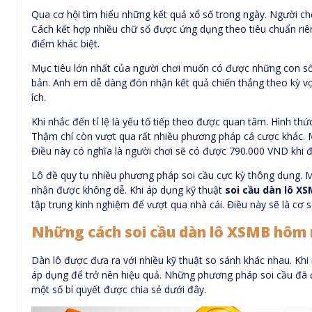
Qua cơ hội tìm hiểu những kết quả xổ số trong ngày. Người chơ
Cách kết hợp nhiều chữ số được ứng dụng theo tiêu chuẩn ri
điểm khác biệt.
Mục tiêu lớn nhất của người chơi muốn có được những con số 
bản. Anh em dễ dàng đón nhận kết quả chiến thắng theo kỳ vọ
ích.
Khi nhắc đến tỉ lệ là yếu tố tiếp theo được quan tâm. Hình thứ
Thậm chí còn vượt qua rất nhiều phương pháp cá cược khác. M
Điều này có nghĩa là người chơi sẽ có được 790.000 VND khi 
Lô đề quy tụ nhiều phương pháp soi cầu cực kỳ thông dụng. M
nhận được không dễ. Khi áp dụng kỹ thuật
soi cầu dàn lô X
tập trung kinh nghiệm để vượt qua nhà cái. Điều này sẽ là cơ 
Những cách soi cầu dàn lô XSMB hôm 
Dàn lô được đưa ra với nhiều kỹ thuật so sánh khác nhau. Khi 
áp dụng để trở nên hiệu quả. Những phương pháp soi cầu đã 
một số bí quyết được chia sẻ dưới đây.