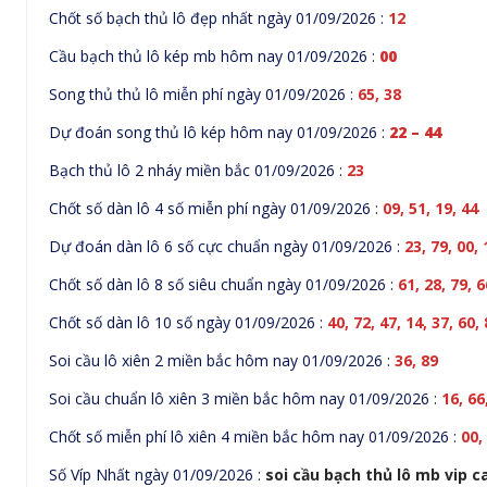
Chốt số bạch thủ lô đẹp nhất ngày 01/09/2026 :
12
Cầu bạch thủ lô kép mb hôm nay 01/09/2026 :
00
Song thủ thủ lô miễn phí ngày 01/09/2026 :
65, 38
Dự đoán song thủ lô kép hôm nay 01/09/2026 :
22 – 44
Bạch thủ lô 2 nháy miền bắc 01/09/2026 :
23
Chốt số dàn lô 4 số miễn phí ngày 01/09/2026 :
09, 51, 19, 44
Dự đoán dàn lô 6 số cực chuẩn ngày 01/09/2026 :
23, 79, 00, 
Chốt số dàn lô 8 số siêu chuẩn ngày 01/09/2026 :
61, 28, 79, 6
Chốt số dàn lô 10 số ngày 01/09/2026 :
40, 72, 47, 14, 37, 60, 
Soi cầu lô xiên 2 miền bắc hôm nay 01/09/2026 :
36, 89
Soi cầu chuẩn lô xiên 3 miền bắc hôm nay 01/09/2026 :
16, 66
Chốt số miễn phí lô xiên 4 miền bắc hôm nay 01/09/2026 :
00,
Số Víp Nhất ngày 01/09/2026 :
soi cầu bạch thủ lô mb vip c