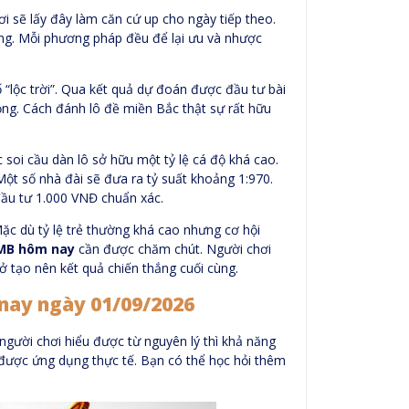
i sẽ lấy đây làm căn cứ up cho ngày tiếp theo.
êng. Mỗi phương pháp đều để lại ưu và nhược
“lộc trời”. Qua kết quả dự đoán được đầu tư bài
ng. Cách đánh lô đề miền Bắc thật sự rất hữu
c soi cầu dàn lô sở hữu một tỷ lệ cá độ khá cao.
ột số nhà đài sẽ đưa ra tỷ suất khoảng 1:970.
đầu tư 1.000 VNĐ chuẩn xác.
ặc dù tỷ lệ trẻ thường khá cao nhưng cơ hội
SMB hôm nay
cần được chăm chút. Người chơi
sở tạo nên kết quả chiến thắng cuối cùng.
nay ngày 01/09/2026
người chơi hiểu được từ nguyên lý thì khả năng
được ứng dụng thực tế. Bạn có thể học hỏi thêm