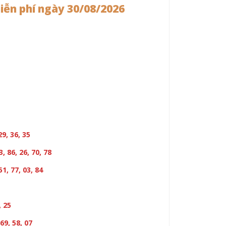
iễn phí ngày 30/08/2026
29, 36, 35
3, 86, 26, 70, 78
51, 77, 03, 84
, 25
 69, 58, 07