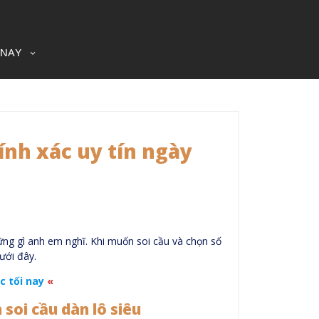
 NAY
ính xác uy tín ngày
ững gì anh em nghĩ. Khi muốn soi cầu và chọn số
dưới đây.
c tối nay
«
soi cầu dàn lô siêu