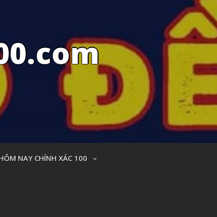
00.com
HÔM NAY CHÍNH XÁC 100