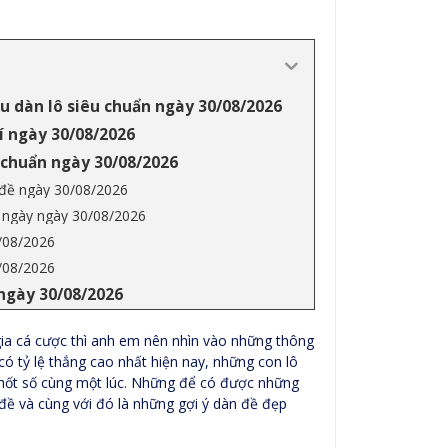
u dàn lô siêu chuẩn ngày 30/08/2026
í ngày 30/08/2026
 chuẩn ngày 30/08/2026
 đề ngày 30/08/2026
g ngày ngày 30/08/2026
0/08/2026
0/08/2026
 ngày 30/08/2026
gia cá cược thì anh em nên nhìn vào những thông
có tỷ lệ thắng cao nhất hiện nay, những con lô
chốt số cùng một lúc. Những để có được những
đề và cùng với đó là những gợi ý dàn đề đẹp