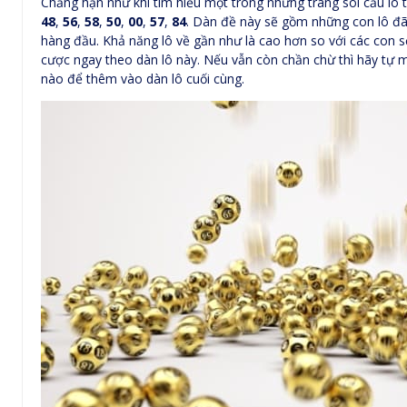
Chẳng hạn như khi tìm hiểu một trong những trang soi cầu lô
48
,
56
,
58
,
50
,
00
,
57
,
84
. Dàn đề này sẽ gồm những con lô đã 
hàng đầu. Khả năng lô về gần như là cao hơn so với các con 
cược ngay theo dàn lô này. Nếu vẫn còn chần chừ thì hãy tự 
nào để thêm vào dàn lô cuối cùng.