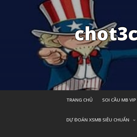
Skip
to
content
chot3
TRANG CHỦ
SOI CẦU MB VIP
DỰ ĐOÁN XSMB SIÊU CHUẨN