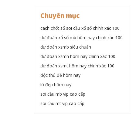
Chuyên mục
cách chốt số soi cầu xổ số chính xác 100
dự đoán xổ số mb hôm nay chính xác 100
dự đoán xsmb siêu chuẩn
dự đoán xsmn hôm nay chính xác 100
dự đoán xsmt hôm nay chính xác 100
độc thủ đề hôm nay
lô đẹp hôm nay
soi cầu mb vip cao cấp
soi cầu mt vip cao cấp