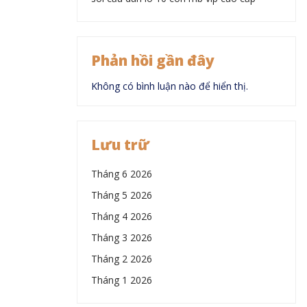
Phản hồi gần đây
Không có bình luận nào để hiển thị.
Lưu trữ
Tháng 6 2026
Tháng 5 2026
Tháng 4 2026
Tháng 3 2026
Tháng 2 2026
Tháng 1 2026