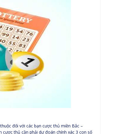
 thuộc đối với các bạn cược thủ miền Bắc –
n cược thủ cần phải dự đoán chính xác 3 con số