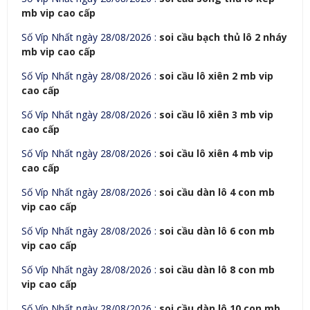
mb vip cao cấp
Số Víp Nhất ngày 28/08/2026 :
soi cầu bạch thủ lô 2 nháy
mb vip cao cấp
Số Víp Nhất ngày 28/08/2026 :
soi cầu lô xiên 2 mb vip
cao cấp
Số Víp Nhất ngày 28/08/2026 :
soi cầu lô xiên 3 mb vip
cao cấp
Số Víp Nhất ngày 28/08/2026 :
soi cầu lô xiên 4 mb vip
cao cấp
Số Víp Nhất ngày 28/08/2026 :
soi cầu dàn lô 4 con mb
vip cao cấp
Số Víp Nhất ngày 28/08/2026 :
soi cầu dàn lô 6 con mb
vip cao cấp
Số Víp Nhất ngày 28/08/2026 :
soi cầu dàn lô 8 con mb
vip cao cấp
Số Víp Nhất ngày 28/08/2026 :
soi cầu dàn lô 10 con mb