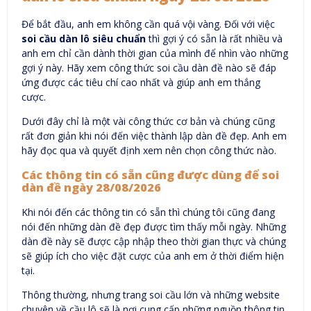
Để bắt đầu, anh em không cần quá vội vàng. Đối với việc
soi cầu dàn lô siêu chuẩn
thì gợi ý có sẵn là rất nhiều và
anh em chỉ cần dành thời gian của mình để nhìn vào những
gợi ý này. Hãy xem công thức soi cầu dàn đề nào sẽ đáp
ứng được các tiêu chí cao nhất và giúp anh em thắng
cược.
Dưới đây chỉ là một vài công thức cơ bản và chúng cũng
rất đơn giản khi nói đến việc thành lập dàn đề đẹp. Anh em
hãy đọc qua và quyết định xem nên chọn công thức nào.
Các thông tin có sẵn cũng được dùng để soi
dàn đề ngày 28/08/2026
Khi nói đến các thông tin có sẵn thì chúng tôi cũng đang
nói đến những dàn đề đẹp được tìm thấy mỗi ngày. Những
dàn đề này sẽ được cập nhập theo thời gian thực và chúng
sẽ giúp ích cho việc đặt cược của anh em ở thời điểm hiện
tại.
Thông thường, nhưng trang soi cầu lớn và những website
chuyên về cầu lô sẽ là nơi cung cấp những nguồn thông tin