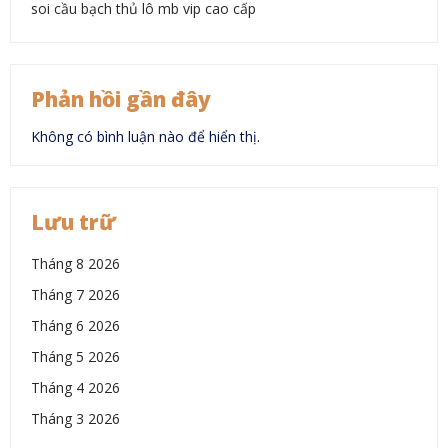
soi cầu bạch thủ lô mb vip cao cấp
Phản hồi gần đây
Không có bình luận nào để hiển thị.
Lưu trữ
Tháng 8 2026
Tháng 7 2026
Tháng 6 2026
Tháng 5 2026
Tháng 4 2026
Tháng 3 2026