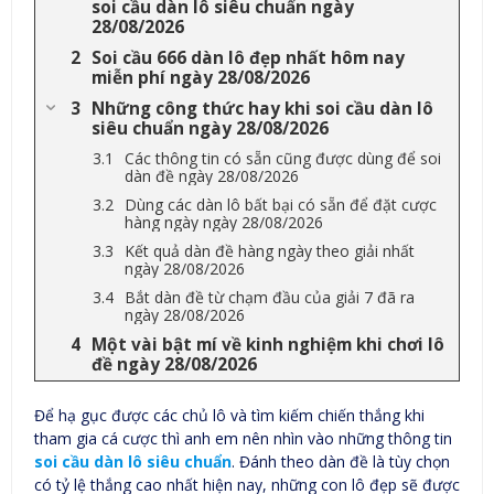
soi cầu dàn lô siêu chuẩn ngày
28/08/2026
Soi cầu 666 dàn lô đẹp nhất hôm nay
miễn phí ngày 28/08/2026
Những công thức hay khi soi cầu dàn lô
siêu chuẩn ngày 28/08/2026
Các thông tin có sẵn cũng được dùng để soi
dàn đề ngày 28/08/2026
Dùng các dàn lô bất bại có sẵn để đặt cược
hàng ngày ngày 28/08/2026
Kết quả dàn đề hàng ngày theo giải nhất
ngày 28/08/2026
Bắt dàn đề từ chạm đầu của giải 7 đã ra
ngày 28/08/2026
Một vài bật mí về kinh nghiệm khi chơi lô
đề ngày 28/08/2026
Để hạ gục được các chủ lô và tìm kiếm chiến thắng khi
tham gia cá cược thì anh em nên nhìn vào những thông tin
soi cầu dàn lô siêu chuẩn
. Đánh theo dàn đề là tùy chọn
có tỷ lệ thắng cao nhất hiện nay, những con lô đẹp sẽ được