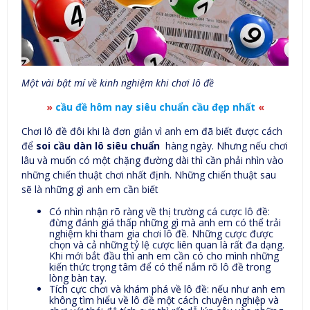
Một vài bật mí về kinh nghiệm khi chơi lô đề
»
cầu đề hôm nay siêu chuẩn cầu đẹp nhất
«
Chơi lô đề đôi khi là đơn giản vì anh em đã biết được cách
để
soi cầu dàn lô siêu chuẩn
hàng ngày. Nhưng nếu chơi
lâu và muốn có một chặng đường dài thì cần phải nhìn vào
những chiến thuật chơi nhất định. Những chiến thuật sau
sẽ là những gì anh em cần biết
Có nhìn nhận rõ ràng về thị trường cá cược lô đề:
đừng đánh giá thấp những gì mà anh em có thể trải
nghiệm khi tham gia chơi lô đề. Những cược được
chọn và cả những tỷ lệ cược liên quan là rất đa dạng.
Khi mới bắt đầu thì anh em cần có cho mình những
kiến thức trọng tâm để có thể nắm rõ lô đề trong
lòng bàn tay.
Tích cực chơi và khám phá về lô đề: nếu như anh em
không tìm hiểu về lô đề một cách chuyên nghiệp và