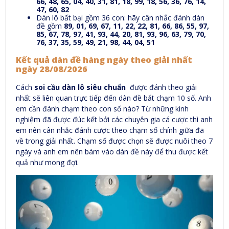
66, 48, 65, 04, 40, 31, 81, 18, 99, 18, 56, 36, 76, 14,
47, 60, 82
Dàn lô bất bại gồm 36 con: hãy cân nhắc đánh dàn
đề gồm
89, 01, 69, 67, 11, 22, 22, 81, 66, 86, 55, 97,
85, 67, 78, 97, 41, 93, 44, 20, 81, 93, 96, 63, 79, 70,
76, 37, 35, 59, 49, 21, 98, 44, 04, 51
Kết quả dàn đề hàng ngày theo giải nhất
ngày 28/08/2026
Cách
soi cầu dàn lô siêu chuẩn
được đánh theo giải
nhất sẽ liên quan trực tiếp đến dàn đề bắt chạm 10 số. Anh
em cần đánh chạm theo con số nào? Từ những kinh
nghiệm đã được đúc kết bởi các chuyên gia cá cược thì anh
em nên cân nhắc đánh cược theo chạm số chính giữa đã
về trong giải nhất. Chạm số được chọn sẽ được nuôi theo 7
ngày và anh em nên bám vào dàn đề này để thu được kết
quả như mong đợi.