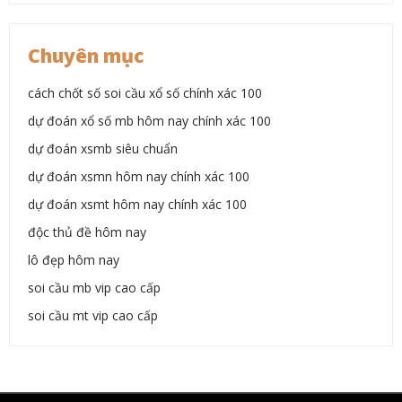
Chuyên mục
cách chốt số soi cầu xổ số chính xác 100
dự đoán xổ số mb hôm nay chính xác 100
dự đoán xsmb siêu chuẩn
dự đoán xsmn hôm nay chính xác 100
dự đoán xsmt hôm nay chính xác 100
độc thủ đề hôm nay
lô đẹp hôm nay
soi cầu mb vip cao cấp
soi cầu mt vip cao cấp