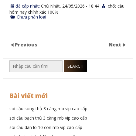
đã câp nhật:
Chủ Nhật, 24/05/2026 - 18:44
chốt cầu
hôm nay chính xác 100%
Chưa phân loại
Previous
Next
SEARCH
Bài viết mới
soi cầu song thủ 3 càng mb vip cao cấp
soi cầu bạch thủ 3 càng mb vip cao cấp
soi cầu dàn lô 10 con mb vip cao cấp