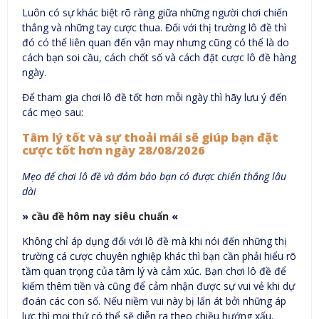
Luôn có sự khác biệt rõ ràng giữa những người chơi chiến
thắng và những tay cược thua. Đối với thị trường lô đề thì
đó có thể liên quan đến vận may nhưng cũng có thể là do
cách bạn soi cầu, cách chốt số và cách đặt cược lô đề hàng
ngày.
Để tham gia chơi lô đề tốt hơn mỗi ngày thì hãy lưu ý đến
các mẹo sau:
Tâm lý tốt và sự thoải mái sẽ giúp bạn đặt
cược tốt hơn ngày 28/08/2026
Mẹo để chơi lô đề và đảm bảo bạn có được chiến thắng lâu
dài
»
cầu đề hôm nay siêu chuẩn
«
Không chỉ áp dụng đối với lô đề mà khi nói đến những thị
trường cá cược chuyên nghiệp khác thì bạn cần phải hiểu rõ
tầm quan trọng của tâm lý và cảm xúc. Bạn chơi lô đề để
kiếm thêm tiền và cũng để cảm nhận được sự vui vẻ khi dự
đoán các con số. Nếu niềm vui này bị lấn át bởi những áp
lực thì mọi thứ có thể sẽ diễn ra theo chiều hướng xấu.