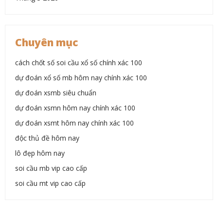
Chuyên mục
cách chốt số soi cầu xổ số chính xác 100
dự đoán xổ số mb hôm nay chính xác 100
dự đoán xsmb siêu chuẩn
dự đoán xsmn hôm nay chính xác 100
dự đoán xsmt hôm nay chính xác 100
độc thủ đề hôm nay
lô đẹp hôm nay
soi cầu mb vip cao cấp
soi cầu mt vip cao cấp