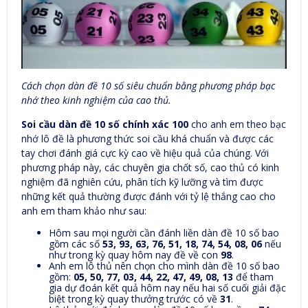
Cách chọn dàn đề 10 số siêu chuẩn bằng phương pháp bạc
nhớ theo kinh nghiệm của cao thủ.
Soi cầu dàn đề 10 số chính xác 100
cho anh em theo bạc
nhớ lô đề là phương thức soi cầu khá chuẩn và được các
tay chơi đánh giá cực kỳ cao về hiệu quả của chúng. Với
phương pháp này, các chuyên gia chốt số, cao thủ có kinh
nghiệm đã nghiên cứu, phân tích kỹ lưỡng và tìm được
những kết quả thường được đánh với tỷ lệ thắng cao cho
anh em tham khảo như sau:
Hôm sau mọi người cần đánh liền dàn đề 10 số bao
gồm các số
53, 93, 63, 76, 51, 18, 74, 54, 08, 06
nếu
như trong kỳ quay hôm nay đề về con
98
.
Anh em lô thủ nên chọn cho mình dàn đề 10 số bao
gồm:
05, 50, 77, 03, 44, 22, 47, 49, 08, 13
để tham
gia dự đoán kết quả hôm nay nếu hai số cuối giải đặc
biệt trong kỳ quay thưởng trước có về
31
.