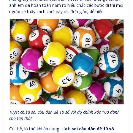
anh em đã hoàn toàn nắm rõ hiểu chắc các bước đi thì mọi
người sẽ thấy cách chơi này rất đơn giản, dễ hiểu.
Tuyệt chiêu soi cầu dàn đề 10 số với độ chính xác 100 dành
cho tân thủ!
Cụ thể, lô thủ khi áp dụng cách
soi cầu dàn đề 10 số