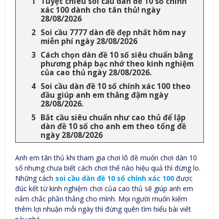
Tuyệt chiêu soi cầu dàn đề 10 số chính
xác 100 dành cho tân thủ! ngày
28/08/2026
Soi cầu 7777 dàn đề đẹp nhất hôm nay
miễn phí ngày 28/08/2026
Cách chọn dàn đề 10 số siêu chuẩn bằng
phương pháp bạc nhớ theo kinh nghiệm
của cao thủ ngày 28/08/2026.
Soi cầu dàn đề 10 số chính xác 100 theo
đầu giúp anh em thắng đậm ngày
28/08/2026.
Bắt cầu siêu chuẩn như cao thủ để lập
dàn đề 10 số cho anh em theo tổng đề
ngày 28/08/2026
Anh em tân thủ khi tham gia chơi lô đề muốn chơi dàn 10
số nhưng chưa biết cách chơi thế nào hiệu quả thì đừng lo.
Những cách
soi cầu dàn đề 10 số chính xác 100
được
đúc kết từ kinh nghiệm chơi của cao thủ sẽ giúp anh em
nắm chắc phần thắng cho mình. Mọi người muốn kiếm
thêm lợi nhuận mỗi ngày thì đừng quên tìm hiểu bài viết