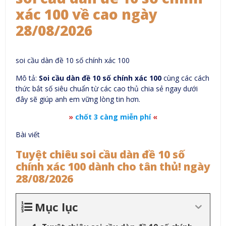
xác 100 về cao ngày
28/08/2026
soi cầu dàn đề 10 số chính xác 100
Mô tả:
Soi cầu dàn đề 10 số chính xác 100
cùng các cách
thức bắt số siêu chuẩn từ các cao thủ chia sẻ ngay dưới
đây sẽ giúp anh em vững lòng tin hơn.
»
chốt 3 càng miễn phí
«
Bài viết
Tuyệt chiêu soi cầu dàn đề 10 số
chính xác 100 dành cho tân thủ! ngày
28/08/2026
Mục lục