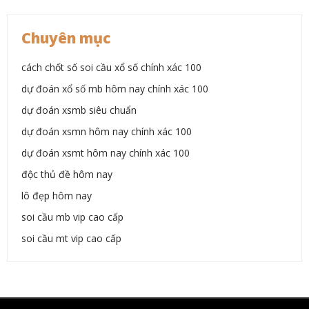
Chuyên mục
cách chốt số soi cầu xổ số chính xác 100
dự đoán xổ số mb hôm nay chính xác 100
dự đoán xsmb siêu chuẩn
dự đoán xsmn hôm nay chính xác 100
dự đoán xsmt hôm nay chính xác 100
độc thủ đề hôm nay
lô đẹp hôm nay
soi cầu mb vip cao cấp
soi cầu mt vip cao cấp