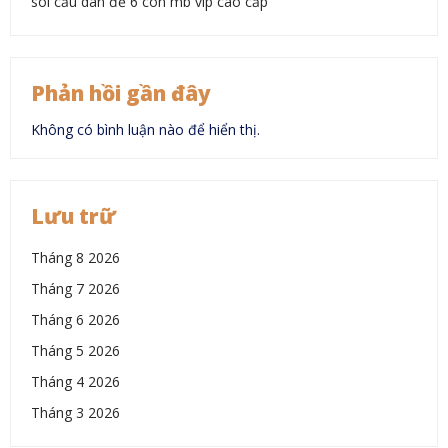
soi cầu dàn đề 6 con mb vip cao cấp
Phản hồi gần đây
Không có bình luận nào để hiển thị.
Lưu trữ
Tháng 8 2026
Tháng 7 2026
Tháng 6 2026
Tháng 5 2026
Tháng 4 2026
Tháng 3 2026