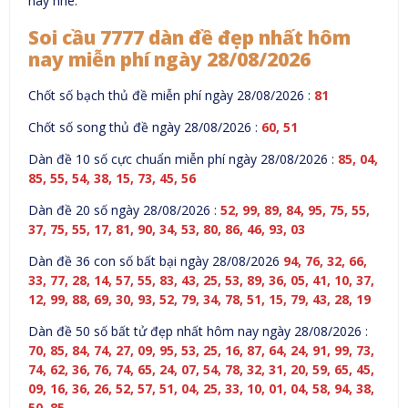
này nhé.
Soi cầu 7777 dàn đề đẹp nhất hôm
nay miễn phí ngày 28/08/2026
Chốt số bạch thủ đề miễn phí ngày 28/08/2026 :
81
Chốt số song thủ đề ngày 28/08/2026 :
60, 51
Dàn đề 10 số cực chuẩn miễn phí ngày 28/08/2026 :
85, 04,
85, 55, 54, 38, 15, 73, 45, 56
Dàn đề 20 số ngày 28/08/2026 :
52, 99, 89, 84, 95, 75, 55,
37, 75, 55, 17, 81, 90, 34, 53, 80, 86, 46, 93, 03
Dàn đề 36 con số bất bại ngày 28/08/2026
94, 76, 32, 66,
33, 77, 28, 14, 57, 55, 83, 43, 25, 53, 89, 36, 05, 41, 10, 37,
12, 99, 88, 69, 30, 93, 52, 79, 34, 78, 51, 15, 79, 43, 28, 19
Dàn đề 50 số bất tử đẹp nhất hôm nay ngày 28/08/2026 :
70, 85, 84, 74, 27, 09, 95, 53, 25, 16, 87, 64, 24, 91, 99, 73,
74, 62, 36, 76, 74, 65, 24, 07, 54, 78, 32, 31, 20, 59, 65, 45,
09, 16, 36, 26, 52, 57, 51, 04, 25, 33, 10, 01, 04, 58, 94, 38,
50, 85