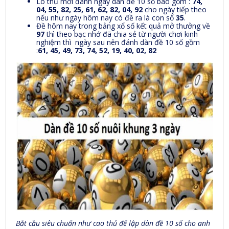
Lô thủ mới đánh ngay dàn đề 10 số bao gồm :
74,
04, 55, 82, 25, 61, 62, 82, 04, 92
cho ngày tiếp theo
nếu như ngày hôm nay có đề ra là con số
35
.
Đề hôm nay trong bảng xổ số kết quả mở thưởng về
97
thì theo bạc nhớ đã chia sẻ từ người chơi kinh
nghiệm thì ngày sau nên đánh dàn đề 10 số gồm
:
61, 45, 49, 73, 74, 52, 19, 40, 02, 82
Bắt cầu siêu chuẩn như cao thủ để lập dàn đề 10 số cho anh