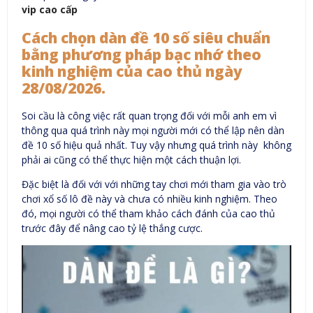
vip cao cấp
Cách chọn dàn đề 10 số siêu chuẩn
bằng phương pháp bạc nhớ theo
kinh nghiệm của cao thủ ngày
28/08/2026.
Soi cầu là công việc rất quan trọng đối với mỗi anh em vì
thông qua quá trình này mọi người mới có thể lập nên dàn
đề 10 số hiệu quả nhất. Tuy vậy nhưng quá trình này không
phải ai cũng có thể thực hiện một cách thuận lợi.
Đặc biệt là đối với với những tay chơi mới tham gia vào trò
chơi xổ số lô đề này và chưa có nhiều kinh nghiệm. Theo
đó, mọi người có thể tham khảo cách đánh của cao thủ
trước đây để nâng cao tỷ lệ thắng cược.