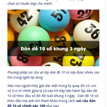
chọn số chuẩn đẹp cho mình.
Phương pháp soi cầu và lập dàn đề 10 số này được nhiều cao
thủ trong nghề áp dụng
Nếu mọi người thấy giải đặc biệt trong kỳ quay đó có con
số ở vị trí chính giữa là số nào thì hãy tiến hành lập dàn đề
10 số theo đầu số đó để nuôi khung 3 ngày. Dàn đề 10 số
theo đầu mà anh em tham khảo trong cách
soi cầu dàn
đề 10 số chính xác 100
như sau: