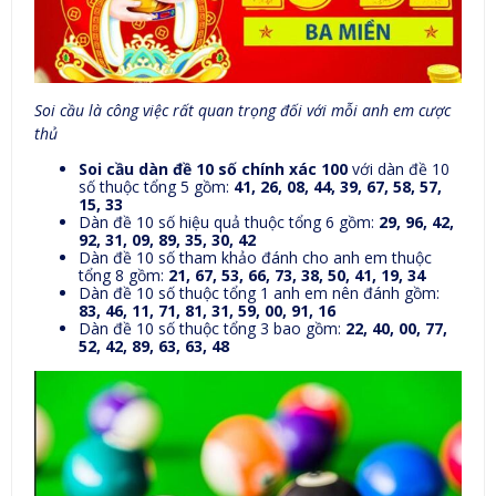
Soi cầu là công việc rất quan trọng đối với mỗi anh em cược
thủ
Soi cầu dàn đề 10 số chính xác 100
với dàn đề 10
số thuộc tổng 5 gồm:
41, 26, 08, 44, 39, 67, 58, 57,
15, 33
Dàn đề 10 số hiệu quả thuộc tổng 6 gồm:
29, 96, 42,
92, 31, 09, 89, 35, 30, 42
Dàn đề 10 số tham khảo đánh cho anh em thuộc
tổng 8 gồm:
21, 67, 53, 66, 73, 38, 50, 41, 19, 34
Dàn đề 10 số thuộc tổng 1 anh em nên đánh gồm:
83, 46, 11, 71, 81, 31, 59, 00, 91, 16
Dàn đề 10 số thuộc tổng 3 bao gồm:
22, 40, 00, 77,
52, 42, 89, 63, 63, 48