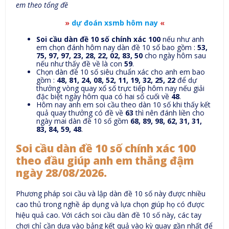
em theo tổng đề
»
dự đoán xsmb hôm nay
«
Soi cầu dàn đề 10 số chính xác 100
nếu như anh
em chọn đánh hôm nay dàn đề 10 số bao gồm :
53,
75, 97, 97, 23, 28, 22, 02, 83, 50
cho ngày hôm sau
nếu như thấy đề về là con
59
.
Chọn dàn đề 10 số siêu chuẩn xác cho anh em bao
gồm :
48, 81, 24, 08, 52, 11, 19, 32, 25, 22
để dự
thưởng vòng quay xổ số trực tiếp hôm nay nếu giải
đặc biệt ngày hôm qua có hai số cuối về
48
.
Hôm nay anh em soi cầu theo dàn 10 số khi thấy kết
quả quay thưởng có đề về
63
thì nên đánh liền cho
ngày mai dàn đề 10 số gồm
68, 89, 98, 62, 31, 31,
83, 84, 59, 48
.
Soi cầu dàn đề 10 số chính xác 100
theo đầu giúp anh em thắng đậm
ngày 28/08/2026.
Phương pháp soi cầu và lập dàn đề 10 số này được nhiều
cao thủ trong nghề áp dụng và lựa chọn giúp họ có được
hiệu quả cao. Với cách soi cầu dàn đề 10 số này, các tay
chơi chỉ cần dựa vào bảng kết quả vào kỳ quay gần nhất để