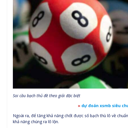
Soi cầu bạch thủ đề theo giải đặc biệt
»
dự đoán xsmb siêu chu
Ngoài ra, để tăng khả năng chốt được số bạch thù lô về chuẩ
khả năng chúng ra lô lộn.