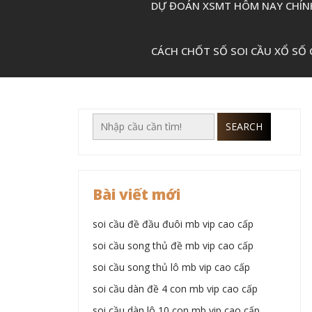
DỰ ĐOÁN XSMT HÔM NAY CHÍNH
CÁCH CHỐT SỐ SOI CẦU XỔ SỐ 
SEARCH
Bài viết mới
soi cầu đề đầu đuôi mb vip cao cấp
soi cầu song thủ đề mb vip cao cấp
soi cầu song thủ lô mb vip cao cấp
soi cầu dàn đề 4 con mb vip cao cấp
soi cầu dàn lô 10 con mb vip cao cấp