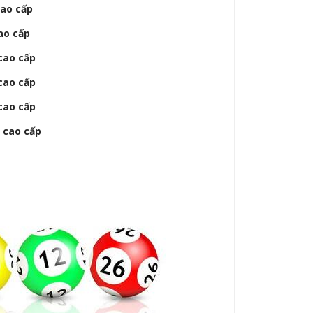
cao cấp
ao cấp
cao cấp
cao cấp
cao cấp
p cao cấp