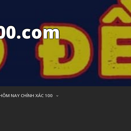
00.com
HÔM NAY CHÍNH XÁC 100