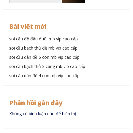
Bài viết mới
soi cầu đề đầu đuôi mb vip cao cấp
soi cầu bạch thủ đề mb vip cao cấp
soi cầu dàn đề 6 con mb vip cao cấp
soi cầu bạch thủ 3 càng mb vip cao cấp
soi cầu dàn đề 4 con mb vip cao cấp
Phản hồi gần đây
Không có bình luận nào để hiển thị.