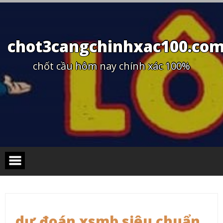
Skip
to
content
chot3cangchinhxac100.co
chốt cầu hôm nay chính xác 100%
dự đoán xsmb siêu chuẩn