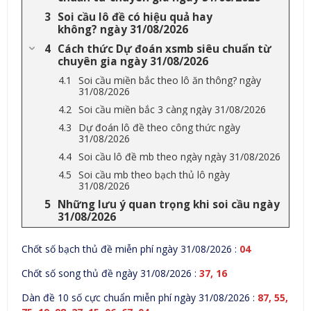
Soi cầu lô đề có hiệu quả hay
không? ngày 31/08/2026
Cách thức Dự đoán xsmb siêu chuẩn từ
chuyên gia ngày 31/08/2026
Soi cầu miền bắc theo lô ăn thông? ngày
31/08/2026
Soi cầu miền bắc 3 càng ngày 31/08/2026
Dự đoán lô đề theo công thức ngày
31/08/2026
Soi cầu lô đề mb theo ngày ngày 31/08/2026
Soi cầu mb theo bạch thủ lô ngày
31/08/2026
Những lưu ý quan trọng khi soi cầu ngày
31/08/2026
Chốt số bạch thủ đề miễn phí ngày 31/08/2026 :
04
Chốt số song thủ đề ngày 31/08/2026 :
37, 16
Dàn đề 10 số cực chuẩn miễn phí ngày 31/08/2026 :
87, 55,