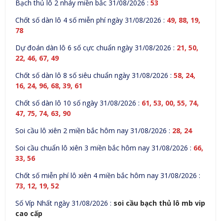
Bạch thủ lô 2 nháy miền bắc 31/08/2026 :
53
Chốt số dàn lô 4 số miễn phí ngày 31/08/2026 :
49, 88, 19,
78
Dự đoán dàn lô 6 số cực chuẩn ngày 31/08/2026 :
21, 50,
22, 46, 67, 49
Chốt số dàn lô 8 số siêu chuẩn ngày 31/08/2026 :
58, 24,
16, 24, 96, 68, 39, 61
Chốt số dàn lô 10 số ngày 31/08/2026 :
61, 53, 00, 55, 74,
47, 75, 74, 63, 90
Soi cầu lô xiên 2 miền bắc hôm nay 31/08/2026 :
28, 24
Soi cầu chuẩn lô xiên 3 miền bắc hôm nay 31/08/2026 :
66,
33, 56
Chốt số miễn phí lô xiên 4 miền bắc hôm nay 31/08/2026 :
73, 12, 19, 52
Số Víp Nhất ngày 31/08/2026 :
soi cầu bạch thủ lô mb vip
cao cấp