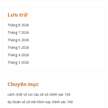
Lưu trữ
Tháng 8 2026
Tháng 7 2026
Tháng 6 2026
Tháng 5 2026
Tháng 4 2026
Tháng 3 2026
Chuyên mục
cách chốt số soi cầu xổ số chính xác 100
dự đoán xổ số mb hôm nay chính xác 100