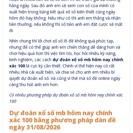
hằng ngày. Sau đó anh em sẽ xem con số của mình có
xuất hiện trong bảng kết quả xổ số kiến thiết cùng ngày
hôm đó hay không. Nếu như có thì anh em thắng và nhận
tiền thưởng, nếu không thì số tiền anh em đặt cược sẽ mất
đi.
Nhìn chung thì lối chơi xổ số lô đề không quá phức tạp,
nhưng để có thể giúp anh em chiến thắng dễ dàng hơn và
chơi hiệu quả hơn thì việc tìm tòi, học hỏi nhiều kỹ năng,
kinh nghiệm, các cách
dự đoán xổ số mb hôm nay chính
xác 100
là cực kỳ cần thiết. Chính vì thế hiện nay có rất
nhiều nhà cái xuất hiện, và chia sẻ cho anh em nhiều bí
quyết dự đoán xổ số. Và cũng vì thế mà số đề online ngày
càng thu hút anh em hơn.
Có nhiều phương pháp dự đoán xổ số mb hôm nay chính xác
100
Dự đoán xổ số mb hôm nay chính
xác 100 bằng phương pháp dàn đề
ngày 31/08/2026