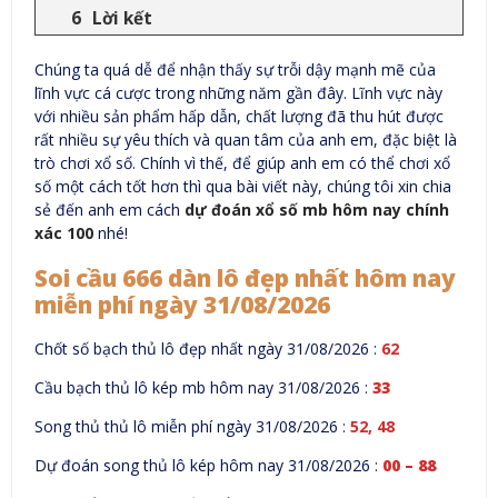
Lời kết
Chúng ta quá dễ để nhận thấy sự trỗi dậy mạnh mẽ của
lĩnh vực cá cược trong những năm gần đây. Lĩnh vực này
với nhiều sản phẩm hấp dẫn, chất lượng đã thu hút được
rất nhiều sự yêu thích và quan tâm của anh em, đặc biệt là
trò chơi xổ số. Chính vì thế, để giúp anh em có thể chơi xổ
số một cách tốt hơn thì qua bài viết này, chúng tôi xin chia
sẻ đến anh em cách
dự đoán xổ số mb hôm nay chính
xác 100
nhé!
Soi cầu 666 dàn lô đẹp nhất hôm nay
miễn phí ngày 31/08/2026
Chốt số bạch thủ lô đẹp nhất ngày 31/08/2026 :
62
Cầu bạch thủ lô kép mb hôm nay 31/08/2026 :
33
Song thủ thủ lô miễn phí ngày 31/08/2026 :
52, 48
Dự đoán song thủ lô kép hôm nay 31/08/2026 :
00 – 88