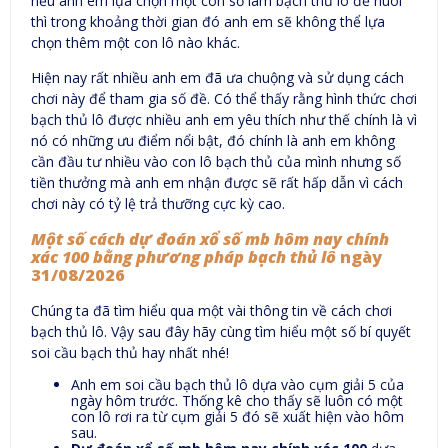
nếu anh em lựa chọn một con số làm bạch thủ lô để nuôi
thì trong khoảng thời gian đó anh em sẽ không thể lựa
chọn thêm một con lô nào khác.
Hiện nay rất nhiều anh em đã ưa chuộng và sử dụng cách
chơi này để tham gia số đề. Có thể thấy rằng hình thức chơi
bạch thủ lô được nhiều anh em yêu thích như thế chính là vì
nó có những ưu điểm nổi bật, đó chính là anh em không
cần đầu tư nhiều vào con lô bạch thủ của mình nhưng số
tiền thưởng mà anh em nhận được sẽ rất hấp dẫn vì cách
chơi này có tỷ lệ trả thưỡng cực kỳ cao.
Một số cách dự đoán xổ số mb hôm nay chính
xác 100 bằng phương pháp bạch thủ lô
ngày
31/08/2026
Chúng ta đã tìm hiểu qua một vài thông tin về cách chơi
bạch thủ lô. Vậy sau đây hãy cùng tìm hiểu một số bí quyết
soi cầu bạch thủ hay nhất nhé!
Anh em soi cầu bạch thủ lô dựa vào cụm giải 5 của
ngày hôm trước. Thống kê cho thấy sẽ luôn có một
con lô rơi ra từ cụm giải 5 đó sẽ xuất hiện vào hôm
sau.