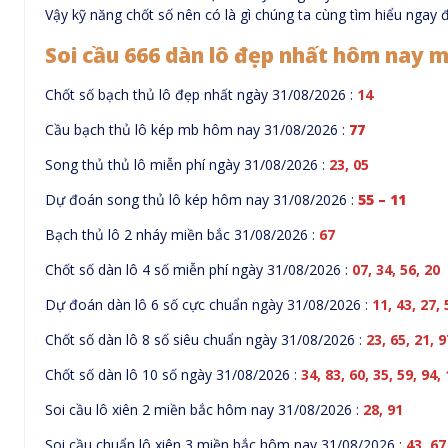
Vậy kỹ năng chốt số nên có là gì chúng ta cùng tìm hiểu ngay 
Soi cầu 666 dàn lô đẹp nhất hôm nay m
Chốt số bạch thủ lô đẹp nhất ngày 31/08/2026 :
14
Cầu bạch thủ lô kép mb hôm nay 31/08/2026 :
77
Song thủ thủ lô miễn phí ngày 31/08/2026 :
23, 05
Dự đoán song thủ lô kép hôm nay 31/08/2026 :
55 – 11
Bạch thủ lô 2 nháy miền bắc 31/08/2026 :
67
Chốt số dàn lô 4 số miễn phí ngày 31/08/2026 :
07, 34, 56, 20
Dự đoán dàn lô 6 số cực chuẩn ngày 31/08/2026 :
11, 43, 27, 
Chốt số dàn lô 8 số siêu chuẩn ngày 31/08/2026 :
23, 65, 21, 9
Chốt số dàn lô 10 số ngày 31/08/2026 :
34, 83, 60, 35, 59, 94, 
Soi cầu lô xiên 2 miền bắc hôm nay 31/08/2026 :
28, 91
Soi cầu chuẩn lô xiên 3 miền bắc hôm nay 31/08/2026 :
43, 67