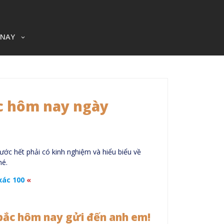
 NAY
ắc hôm nay ngày
ước hết phải có kinh nghiệm và hiểu biểu về
hé.
xác 100
«
 bắc hôm nay gửi đến anh em!