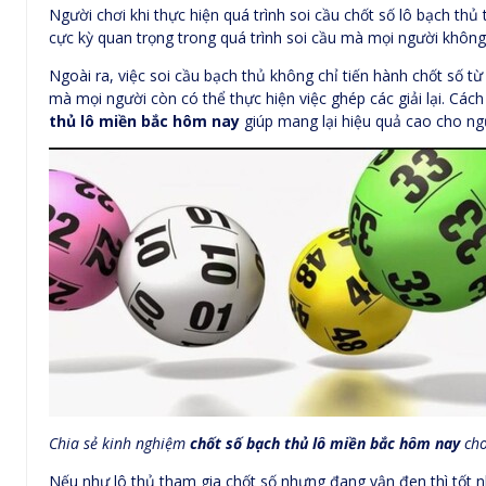
Người chơi khi thực hiện quá trình soi cầu chốt số lô bạch thủ 
cực kỳ quan trọng trong quá trình soi cầu mà mọi người không
Ngoài ra, việc soi cầu bạch thủ không chỉ tiến hành chốt số 
mà mọi người còn có thể thực hiện việc ghép các giải lại. Các
thủ lô miền bắc hôm nay
giúp mang lại hiệu quả cao cho ng
Chia sẻ kinh nghiệm
chốt số bạch thủ lô miền bắc hôm nay
cho
Nếu như lô thủ tham gia chốt số nhưng đang vận đen thì tốt 