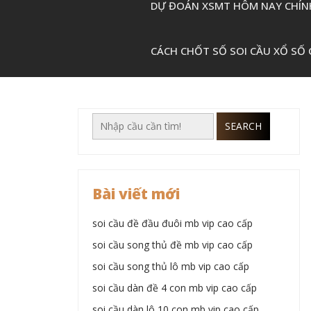
DỰ ĐOÁN XSMT HÔM NAY CHÍNH
CÁCH CHỐT SỐ SOI CẦU XỔ SỐ 
SEARCH
Bài viết mới
soi cầu đề đầu đuôi mb vip cao cấp
soi cầu song thủ đề mb vip cao cấp
soi cầu song thủ lô mb vip cao cấp
soi cầu dàn đề 4 con mb vip cao cấp
soi cầu dàn lô 10 con mb vip cao cấp