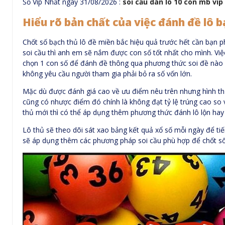
Số Víp Nhất ngày 31/08/2026 :
soi cầu dàn lô 10 con mb vip
Hiểu rõ bản chất của việc đánh đề lô 
Chốt số bạch thủ lô đề miền bắc hiệu quả trước hết cần bạn p
soi cầu thì anh em sẽ nắm được con số tốt nhất cho mình. Việ
chọn 1 con số để đánh đề thông qua phương thức soi đề nào 
không yêu cầu người tham gia phải bỏ ra số vốn lớn.
Mặc dù được đánh giá cao về ưu điểm nêu trên nhưng hình t
cũng có nhược điểm đó chính là không đạt tỷ lệ trúng cao so 
thủ mới thì có thể áp dụng thêm phương thức đánh lô lộn hay 
Lô thủ sẽ theo dõi sát xao bảng kết quả xổ số mỗi ngày để tiế
sẽ áp dụng thêm các phương pháp soi cầu phù hợp để chốt số