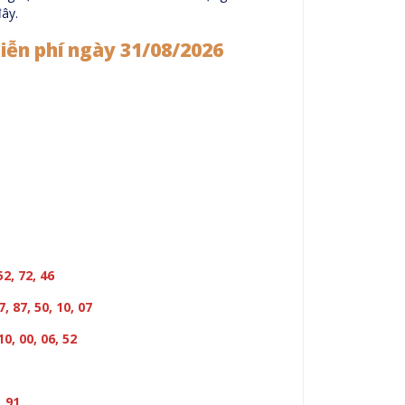
đây.
iễn phí ngày 31/08/2026
52, 72, 46
7, 87, 50, 10, 07
10, 00, 06, 52
, 91