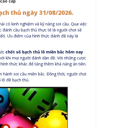
 cao cấp
bạch thủ ngày 31/08/2026.
hải có kinh nghiệm và kỹ năng soi cầu. Qua việc
c đánh cầu bạch thủ thực tế là người chơi sẽ
đó. Ưu điểm của hình thức đánh đề này là
hức
chốt số bạch thủ lô miền bắc hôm nay
với khi mọi người đánh dàn đề. Với những cược
hình thức khác để tăng thêm khả năng ăn tiền.
n hành soi cầu miền bắc. Đồng thời, người chơi
 lô đề bạch thủ.