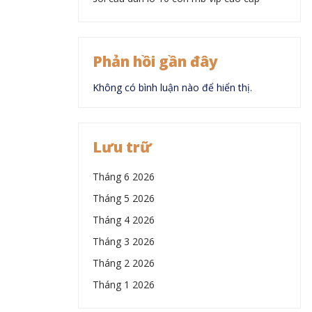
Phản hồi gần đây
Không có bình luận nào để hiển thị.
Lưu trữ
Tháng 6 2026
Tháng 5 2026
Tháng 4 2026
Tháng 3 2026
Tháng 2 2026
Tháng 1 2026