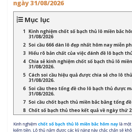
ngày 31/08/2026
Mục lục
Kinh nghiệm chốt số bạch thủ lô miền bắc h
31/08/2026
Soi cầu 666 dàn lô đẹp nhất hôm nay miễn ph
Hiểu rõ bản chất của việc đánh đề lô bạch th
Chia sẻ kinh nghiệm chốt số bạch thủ lô miề
31/08/2026.
Cách soi cầu hiệu quả được chia sẻ cho lô th
31/08/2026.
Soi cầu theo tổng đề cho lô bạch thủ được 
31/08/2026.
Soi cầu chốt bạch thủ miền bắc bằng tổng đề 
Chốt số bạch thủ theo kết quả về ngày thứ 2 
Kinh nghiệm
chốt số bạch thủ lô miền bắc hôm nay
là một
kiếm tiền. Lô thủ nắm được các kỹ năng này chắc chắn sẽ khôn