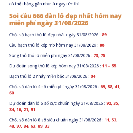
có thể thắng gần như là ngay tức thì.
Soi cầu 666 dàn lô đẹp nhất hôm nay
miễn phí ngày 31/08/2026
Chốt số bạch thủ lô đẹp nhất ngày 31/08/2026 :
89
Cầu bạch thủ lô kép mb hôm nay 31/08/2026 :
88
Song thủ thủ lô miễn phí ngày 31/08/2026 :
73, 75
Dự đoán song thủ lô kép hôm nay 31/08/2026 :
11 – 55
Bạch thủ lô 2 nháy miền bắc 31/08/2026 :
04
Chốt số dàn lô 4 số miễn phí ngày 31/08/2026 :
69, 88, 41,
60
Dự đoán dàn lô 6 số cực chuẩn ngày 31/08/2026 :
92, 35,
84, 16, 21, 91
Chốt số dàn lô 8 số siêu chuẩn ngày 31/08/2026 :
11, 53,
48, 97, 84, 63, 89, 33