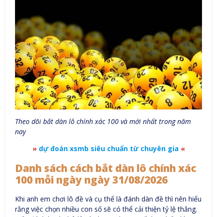
Theo dõi bắt dàn lô chính xác 100 và mới nhất trong năm
nay
»
dự đoán xsmb siêu chuẩn từ chuyên gia
«
Danh sách cách bắt dàn lô chính xác
100 mỗi ngày ngày 31/08/2026
Khi anh em chơi lô đề và cụ thể là đánh dàn đề thì nên hiểu
rằng việc chọn nhiều con số sẽ có thể cải thiện tỷ lệ thắng.