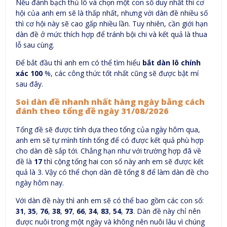
Nếu đánh bạch thủ lô và chọn một con số duy nhất thì cơ
hội của anh em sẽ là thấp nhất, nhưng với dàn đề nhiều số
thì cơ hội này sẽ cao gấp nhiều lần. Tuy nhiên, cần giới hạn
dàn đề ở mức thích hợp để tránh bội chi và kết quả là thua
lỗ sau cùng.
Để bắt đầu thì anh em có thể tìm hiểu
bắt dàn lô chính
xác 100
%, các công thức tốt nhất cũng sẽ được bật mí
sau đây.
Soi dàn đề nhanh nhất hàng ngày bằng cách
đánh theo tổng đề ngày 31/08/2026
Tổng đề sẽ được tính dựa theo tổng của ngày hôm qua,
anh em sẽ tự mình tính tổng để có được kết quả phù hợp
cho dàn đề sắp tới. Chẳng hạn như với trường hợp đã về
đề là
17
thì cộng tổng hai con số này anh em sẽ được kết
quả là 3. Vậy có thể chọn dàn đề tổng 8 để làm dàn đề cho
ngày hôm nay.
Với dàn đề này thì anh em sẽ có thể bao gồm các con số:
31
,
35
,
76
,
38
,
97
,
66
,
34
,
83
,
54
,
73
. Dàn đề này chỉ nên
được nuôi trong một ngày và không nên nuôi lâu vì chúng