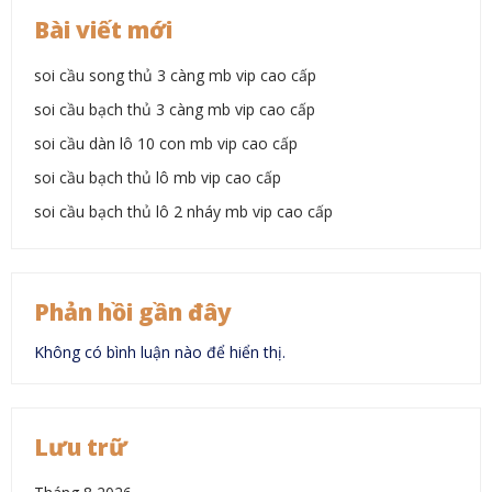
Bài viết mới
soi cầu song thủ 3 càng mb vip cao cấp
soi cầu bạch thủ 3 càng mb vip cao cấp
soi cầu dàn lô 10 con mb vip cao cấp
soi cầu bạch thủ lô mb vip cao cấp
soi cầu bạch thủ lô 2 nháy mb vip cao cấp
Phản hồi gần đây
Không có bình luận nào để hiển thị.
Lưu trữ