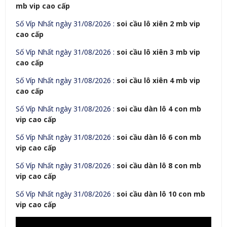
mb vip cao cấp
Số Víp Nhất ngày 31/08/2026 :
soi cầu lô xiên 2 mb vip
cao cấp
Số Víp Nhất ngày 31/08/2026 :
soi cầu lô xiên 3 mb vip
cao cấp
Số Víp Nhất ngày 31/08/2026 :
soi cầu lô xiên 4 mb vip
cao cấp
Số Víp Nhất ngày 31/08/2026 :
soi cầu dàn lô 4 con mb
vip cao cấp
Số Víp Nhất ngày 31/08/2026 :
soi cầu dàn lô 6 con mb
vip cao cấp
Số Víp Nhất ngày 31/08/2026 :
soi cầu dàn lô 8 con mb
vip cao cấp
Số Víp Nhất ngày 31/08/2026 :
soi cầu dàn lô 10 con mb
vip cao cấp