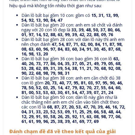
hiệu quả mà không tốn nhiều thời gian như sau:
Dàn lô bất bại gồm 10 con: gồm có
15, 31, 13, 99,
54, 92, 13, 90, 84, 47
Dàn lô bất bại gồm 20 con: anh em sẽ chốt và đánh
ngay với 20 con lô đẹp là
33, 39, 48, 50, 37, 80, 66,
01, 97, 14, 52, 88, 63, 99, 39, 42, 22, 88, 09, 76
Dàn lô bất bại gồm 28 con: với dàn lô này thì anh em
nên chọn đánh
47, 54, 87, 71, 62, 00, 84, 11, 87, 98,
08, 63, 60, 96, 97, 84, 83, 60, 34, 91, 30, 45, 87, 68,
16, 98, 13, 20
Dàn lô bất bại gồm 36 con: bao gồm 36 con lô
63,
40, 26, 73, 77, 86, 04, 35, 37, 05, 21, 49, 79, 05, 68,
53, 28, 62, 89, 31, 39, 54, 38, 11, 21, 70, 68, 92, 08,
90, 22, 68, 98, 79, 98, 31
Dàn lô bất bại gồm 38 con: anh em cần chốt đủ 38
con lô gồm
20, 73, 40, 77, 95, 81, 03, 97, 95, 90, 46,
78, 50, 52, 03, 25, 14, 47, 79, 82, 70, 27, 55, 64, 60,
81, 00, 53, 53, 63, 30, 61, 54, 47, 39, 07, 21, 24
Dàn lô bất bại gồm 50 con: dàn lô này gần như là
chắc thắng nên anh em chỉ cần vào tiền chốt theo
các con lô là
68, 87, 27, 20, 53, 47, 70, 39, 46, 16, 72,
04, 31, 33, 23, 52, 53, 09, 11, 25, 29, 66, 58, 48, 44,
12, 29, 91, 93, 58, 26, 25, 92, 11, 63, 08, 98, 77, 06,
61, 61, 99, 96, 25, 38, 39, 41, 69, 77, 69
Đánh chạm đề đã về theo kết quả của giải