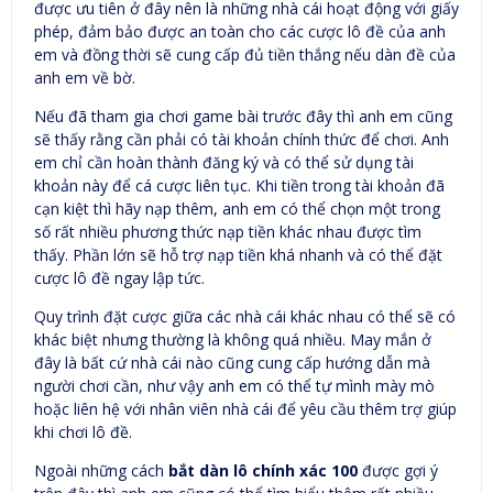
được ưu tiên ở đây nên là những nhà cái hoạt động với giấy
phép, đảm bảo được an toàn cho các cược lô đề của anh
em và đồng thời sẽ cung cấp đủ tiền thắng nếu dàn đề của
anh em về bờ.
Nếu đã tham gia chơi game bài trước đây thì anh em cũng
sẽ thấy rằng cần phải có tài khoản chính thức để chơi. Anh
em chỉ cần hoàn thành đăng ký và có thể sử dụng tài
khoản này để cá cược liên tục. Khi tiền trong tài khoản đã
cạn kiệt thì hãy nạp thêm, anh em có thể chọn một trong
số rất nhiều phương thức nạp tiền khác nhau được tìm
thấy. Phần lớn sẽ hỗ trợ nạp tiền khá nhanh và có thể đặt
cược lô đề ngay lập tức.
Quy trình đặt cược giữa các nhà cái khác nhau có thể sẽ có
khác biệt nhưng thường là không quá nhiều. May mắn ở
đây là bất cứ nhà cái nào cũng cung cấp hướng dẫn mà
người chơi cần, như vậy anh em có thể tự mình mày mò
hoặc liên hệ với nhân viên nhà cái để yêu cầu thêm trợ giúp
khi chơi lô đề.
Ngoài những cách
bắt dàn lô chính xác 100
được gợi ý