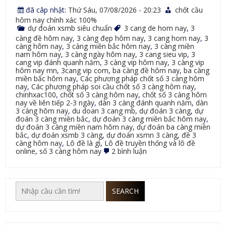
đã câp nhật:
Thứ Sáu, 07/08/2026 - 20:23
chốt cầu
hôm nay chính xác 100%
dự đoán xsmb siêu chuẩn
3 cang de hom nay
,
3
càng đề hôm nay
,
3 càng đẹp hôm nay
,
3 cang hom nay
,
3
càng hôm nay
,
3 càng miền bắc hôm nay
,
3 càng miền
nam hôm nay
,
3 càng ngày hôm nay
,
3 cang sieu vip
,
3
cang vip đánh quanh năm
,
3 càng vip hôm nay
,
3 càng vip
hôm nay mn
,
3cang vip com
,
ba càng đề hôm nay
,
ba càng
miền bắc hôm nay
,
Các phương pháp chốt số 3 càng hôm
nay
,
Các phương pháp soi cầu chốt số 3 càng hôm nay
,
chinhxac100
,
chốt số 3 càng hôm nay
,
chốt số 3 càng hôm
nay về liên tiếp 2-3 ngày
,
dàn 3 càng đánh quanh năm
,
dàn
3 càng hôm nay
,
du doan 3 cang mb
,
dự đoán 3 càng
,
dự
đoán 3 càng miền bắc
,
dự đoán 3 càng miền bắc hôm nay
,
dự đoán 3 càng miền nam hôm nay
,
dự đoán ba càng miền
bắc
,
dự đoán xsmb 3 càng
,
dự đoán xsmn 3 càng
,
đề 3
càng hôm nay
,
Lô đề là gì
,
Lô đề truyền thống và lô đề
ở
online
,
số 3 càng hôm nay
2 bình luận
chốt
số
3
càng
SEARCH
hôm
nay
về
liên
tiếp