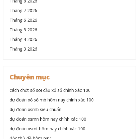
Tháng 8 2026
Tháng 7 2026
Tháng 6 2026
Tháng 5 2026
Tháng 4 2026
Tháng 3 2026
Chuyên mục
cách chốt số soi cầu xổ số chính xác 100
dự đoán xổ số mb hôm nay chính xác 100
dự đoán xsmb siêu chuẩn
dự đoán xsmn hôm nay chính xác 100
dự đoán xsmt hôm nay chính xác 100
độc thủ đề hôm nay