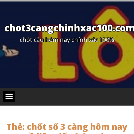
Skip
to
content
chot3cangchinhxac100.co
chốt cầu hôm nay chính xác 100%
Thẻ:
chốt số 3 càng hôm nay