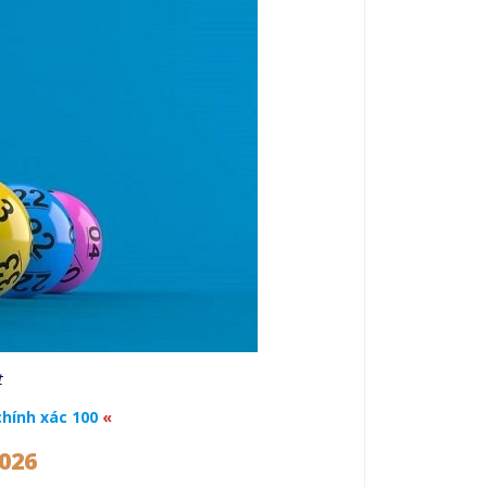
t
hính xác 100
«
2026