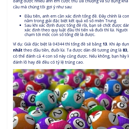
đang được nhiều anh em cược thủ ưa chuộng và sử dụng khá n
cầu mà chúng tôi gợi ý như sau:
Đầu tiên, anh em cần xác định tổng đề. Đây chính là c
nằm trong giải đặc biệt kết quả xổ số miền Trung.
Sau khi xác định được tổng đề rồi, bạn sẽ chốt được d
xác định theo quy luật đầu thì tiến và đuôi thì lùi. Người
chạm tới mốc con số tổng đề là được.
Ví dụ: Giải đặc biệt là 04344 thì tổng đề sẽ bằng
13
. Khi áp dụ
nhất
theo đầu tiền, đuôi lùi. Ta được dàn đề tương ứng là
83
có thể đánh cả 4 con số này cũng được. Nếu không, bạn hãy l
đánh lô hay đề đều có tỷ lệ trúng cao.