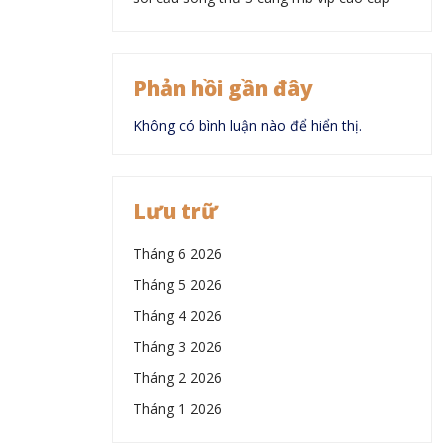
Phản hồi gần đây
Không có bình luận nào để hiển thị.
Lưu trữ
Tháng 6 2026
Tháng 5 2026
Tháng 4 2026
Tháng 3 2026
Tháng 2 2026
Tháng 1 2026