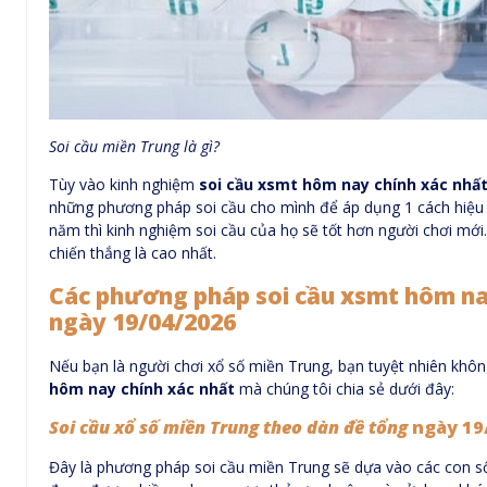
Soi cầu miền Trung là gì?
Tùy vào kinh nghiệm
soi cầu xsmt hôm nay chính xác nhấ
những phương pháp soi cầu cho mình để áp dụng 1 cách hiệu q
năm thì kinh nghiệm soi cầu của họ sẽ tốt hơn người chơi mớ
chiến thắng là cao nhất.
Các phương pháp soi cầu xsmt hôm nay
ngày 19/04/2026
Nếu bạn là người chơi xổ số miền Trung, bạn tuyệt nhiên kh
hôm nay chính xác nhất
mà chúng tôi chia sẻ dưới đây:
Soi cầu xổ số miền Trung theo dàn đề tổng
ngày 19
Đây là phương pháp soi cầu miền Trung sẽ dựa vào các con số