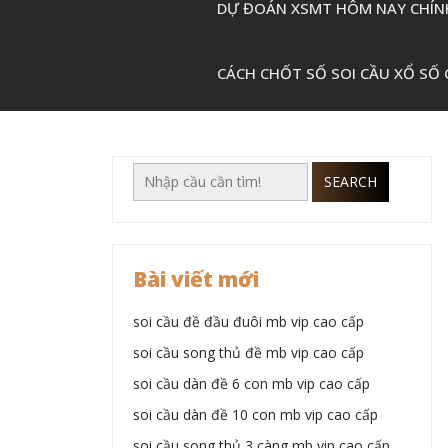
DỰ ĐOÁN XSMT HÔM NAY CHÍNH
CÁCH CHỐT SỐ SOI CẦU XỔ SỐ 
SEARCH
Bài viết mới
soi cầu đề đầu đuôi mb vip cao cấp
soi cầu song thủ đề mb vip cao cấp
soi cầu dàn đề 6 con mb vip cao cấp
soi cầu dàn đề 10 con mb vip cao cấp
soi cầu song thủ 3 càng mb vip cao cấp