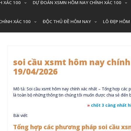
 XÁC 100
DỰ ĐOÁN XSMN HÔM NAY CHÍNH XÁC 100
CHÍNH XÁC 100
ĐỘC THỦ ĐỀ HÔM NAY
LÔ ĐẸP HÔM
soi cầu xsmt hôm nay chính
19/04/2026
Mô tả: Soi cầu xsmt hôm nay chính xác nhất – Tổng hợp các 
là toàn bộ những thông tin chúng tôi muốn được chia sẻ đến 
»
chốt 3 càng nhất h
Bài viết:
Tổng hợp các phương pháp soi cầu xs