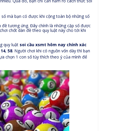
hiều. Qua đó, bạn chỉ cần nắm rõ cách thức soi
on số mà bạn có được khi cộng toàn bộ những số
àn đề tương ứng. Đây chính là những cặp số được
 chơi chốt dàn đề theo quy luật này cho tới khi
ng quy luật
soi cầu xsmt hôm nay chính xác
,
14
,
58
. Người chơi khi có nguồn vốn dày thì bạn
ựa chọn 1 con số tùy thích theo ý của mình để