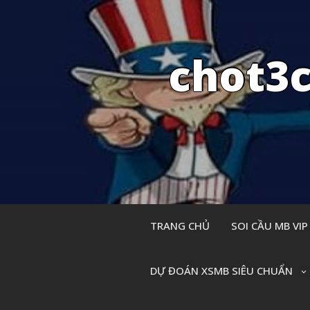
Skip
to
content
chot3
TRANG CHỦ
SOI CẦU MB VIP
DỰ ĐOÁN XSMB SIÊU CHUẨN