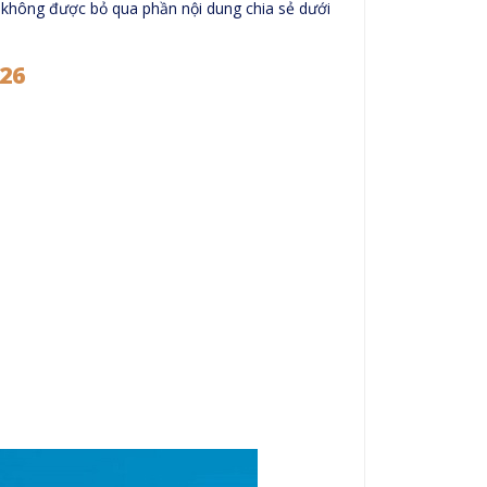
i không được bỏ qua phần nội dung chia sẻ dưới
026