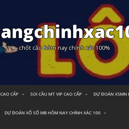
cangchinhxac1
chốt cầu hôm nay chính xác 100%
 CAO CẤP
SOI CẦU MT VIP CAO CẤP
DỰ ĐOÁN XSMN 
DỰ ĐOÁN XỔ SỐ MB HÔM NAY CHÍNH XÁC 100