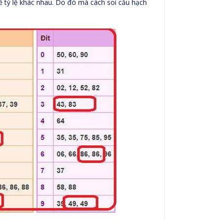
 tỷ lệ khác nhau. Do đó mà cách soi cầu hạch