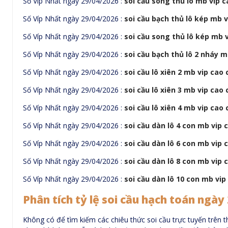
Số Víp Nhất ngày 29/04/2026 :
soi cầu song thủ lô mb vip c
Số Víp Nhất ngày 29/04/2026 :
soi cầu bạch thủ lô kép mb v
Số Víp Nhất ngày 29/04/2026 :
soi cầu song thủ lô kép mb 
Số Víp Nhất ngày 29/04/2026 :
soi cầu bạch thủ lô 2 nháy m
Số Víp Nhất ngày 29/04/2026 :
soi cầu lô xiên 2 mb vip cao 
Số Víp Nhất ngày 29/04/2026 :
soi cầu lô xiên 3 mb vip cao 
Số Víp Nhất ngày 29/04/2026 :
soi cầu lô xiên 4 mb vip cao 
Số Víp Nhất ngày 29/04/2026 :
soi cầu dàn lô 4 con mb vip 
Số Víp Nhất ngày 29/04/2026 :
soi cầu dàn lô 6 con mb vip 
Số Víp Nhất ngày 29/04/2026 :
soi cầu dàn lô 8 con mb vip 
Số Víp Nhất ngày 29/04/2026 :
soi cầu dàn lô 10 con mb vip
Phân tích tỷ lệ soi cầu hạch toán ngày
Không có để tìm kiếm các chiêu thức soi cầu trực tuyến trên 