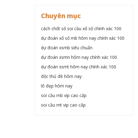
Chuyên mục
cách chốt số soi cầu xổ số chính xác 100
dự đoán xổ số mb hôm nay chính xác 100
dự đoán xsmb siêu chuẩn
dự đoán xsmn hôm nay chính xác 100
dự đoán xsmt hôm nay chính xác 100
độc thủ đề hôm nay
lô đẹp hôm nay
soi cầu mb vip cao cấp
soi cầu mt vip cao cấp