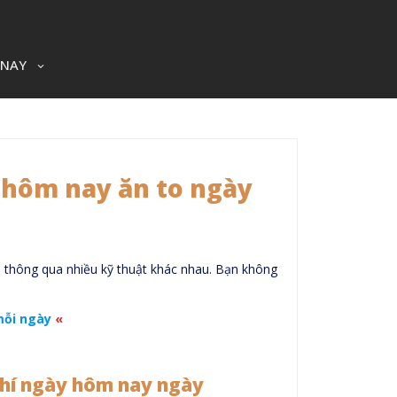
 NAY
 hôm nay ăn to ngày
 thông qua nhiều kỹ thuật khác nhau. Bạn không
mỗi ngày
«
phí ngày hôm nay ngày