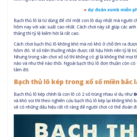
»
dự đoán xsmb miễn p
Bạch thủ lô là từ dùng để chỉ một con lô duy nhất mà người c
hôm nay với xác suất cao nhất. Cách chơi này sẽ giúp các anh 
thắng thì tỷ lệ kiếm hời là rất cao.
Cách chơi bạch thủ lô không khó mà nó khó ở chỗ tìm ra được
hôm đó. Vì số tiền thưởng nhận được rất hậu hĩnh nên tỷ lệ trú
Nhưng trong sân chơi xổ số thì không có gì là không thể mọi th
nào và như thế nào thôi. Ngoài bạch thủ lô đơn thuần còn có
tâm đó.
Bạch thủ lô kép trong xổ số miền bắc 
Bạch thủ lô kép chính là con lô có 2 số trùng nhau ví dụ như
6
và khó soi thì theo nghiên cứu bạch thủ lô kép lại không khó 
sẽ có những dấu hiệu rất rõ ràng để người chơi có thể đoán 