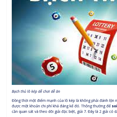
Bạch thủ lô kép dễ chơi dễ ăn
Đồng thời một điểm mạnh của lô kép là không phải đánh lộn n
được một khoản chi phí khá đáng kể đó. Thông thường để
so
cần quan sát và theo dõi giải đặc biệt, giải 7. Đây là 2 giải có 