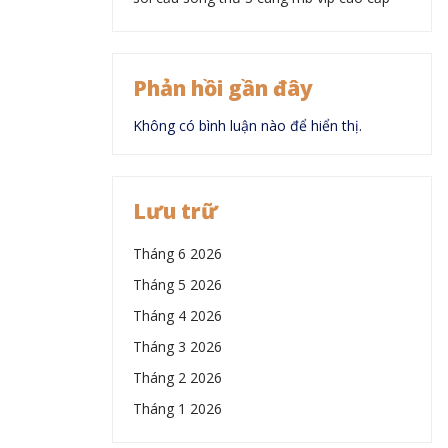
Phản hồi gần đây
Không có bình luận nào để hiển thị.
Lưu trữ
Tháng 6 2026
Tháng 5 2026
Tháng 4 2026
Tháng 3 2026
Tháng 2 2026
Tháng 1 2026