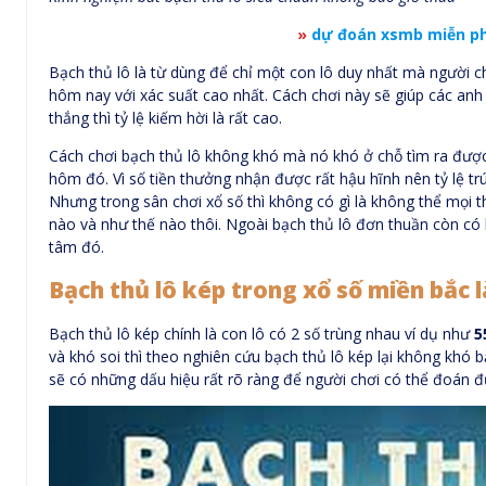
»
dự đoán xsmb miễn p
Bạch thủ lô là từ dùng để chỉ một con lô duy nhất mà người c
hôm nay với xác suất cao nhất. Cách chơi này sẽ giúp các anh 
thắng thì tỷ lệ kiếm hời là rất cao.
Cách chơi bạch thủ lô không khó mà nó khó ở chỗ tìm ra được
hôm đó. Vì số tiền thưởng nhận được rất hậu hĩnh nên tỷ lệ trú
Nhưng trong sân chơi xổ số thì không có gì là không thể mọi th
nào và như thế nào thôi. Ngoài bạch thủ lô đơn thuần còn có
tâm đó.
Bạch thủ lô kép trong xổ số miền bắc 
Bạch thủ lô kép chính là con lô có 2 số trùng nhau ví dụ như
5
và khó soi thì theo nghiên cứu bạch thủ lô kép lại không khó 
sẽ có những dấu hiệu rất rõ ràng để người chơi có thể đoán 