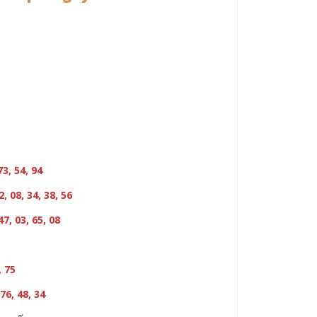
73, 54, 94
2, 08, 34, 38, 56
47, 03, 65, 08
, 75
 76, 48, 34