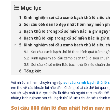
Mục lục
Kinh nghiệm soi cầu xsmb bạch thủ lô siêu c
Soi cầu 666 dàn lô đẹp nhất hôm nay miễn ph
Bạch thủ lô trong xổ số miền Bắc là gì? ngày
Bạch thủ lô kép trong xổ số miền bắc là gì? 
Kinh nghiệm soi cầu xsmb bạch thủ lô siêu c
Soi cầu xsmb bạch thủ lô theo hình quả trám ng
Kinh nghiệm soi cầu xsmb bạch thủ lô siêu chuẩ
Soi cầu xổ số miền Bắc bạch thủ lô siêu chuẩn t
Tổng kết
Với nhiều anh em chuyên nghiệp
soi cầu xsmb bạch thủ lô 
em thu về các khoản lời hấp dẫn. Chẳng có ai có thể bỏ qua 
soi bởi vậy mất ít được nhiều là điều mà người chơi muốn. Đ
những kinh nghiệm soi cầu bạch thủ lô siêu chuẩn siêu chính xá
Soi cầu 666 dàn lô đẹp nhất hôm nay m