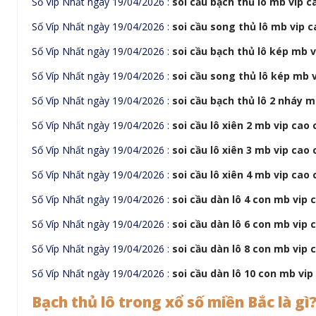
Số Víp Nhất ngày 19/04/2026 :
soi cầu bạch thủ lô mb vip c
Số Víp Nhất ngày 19/04/2026 :
soi cầu song thủ lô mb vip c
Số Víp Nhất ngày 19/04/2026 :
soi cầu bạch thủ lô kép mb v
Số Víp Nhất ngày 19/04/2026 :
soi cầu song thủ lô kép mb 
Số Víp Nhất ngày 19/04/2026 :
soi cầu bạch thủ lô 2 nháy m
Số Víp Nhất ngày 19/04/2026 :
soi cầu lô xiên 2 mb vip cao 
Số Víp Nhất ngày 19/04/2026 :
soi cầu lô xiên 3 mb vip cao 
Số Víp Nhất ngày 19/04/2026 :
soi cầu lô xiên 4 mb vip cao 
Số Víp Nhất ngày 19/04/2026 :
soi cầu dàn lô 4 con mb vip 
Số Víp Nhất ngày 19/04/2026 :
soi cầu dàn lô 6 con mb vip 
Số Víp Nhất ngày 19/04/2026 :
soi cầu dàn lô 8 con mb vip 
Số Víp Nhất ngày 19/04/2026 :
soi cầu dàn lô 10 con mb vip
Bạch thủ lô trong xổ số miền Bắc là gì