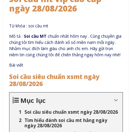
ngày 28/08/2026
Từ khóa : soi cầu mt
Mô tả :
Soi cầu MT
chuẩn nhất hôm nay . Cùng chuyên gia
chúng tôi tìm hiểu cách đánh xổ số miền nam mỗi ngày .
Nhằm mục đích làm giàu cho anh chị em. Hãy gửi trọn
niềm tin cùng chúng tôi để chiến thắng ngay hôm nay nhé!
Bài viết
Soi cầu siêu chuẩn xsmt ngày
28/08/2026
Mục lục
Soi cầu siêu chuẩn xsmt ngày 28/08/2026
Tìm hiểu đánh soi cầu mt hằng ngày
ngày 28/08/2026