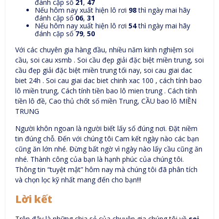
đánh cặp số
21
,
47
Nếu hôm nay xuất hiện lô rơi
98
thì ngày mai hãy
đánh cặp số
06
,
31
Nếu hôm nay xuất hiện lô rơi
54
thì ngày mai hãy
đánh cặp số
79
,
50
Với các chuyên gia hàng đầu, nhiều năm kinh nghiệm soi
cầu, soi cau xsmb . Soi cầu đẹp giải đặc biệt miền trung, soi
cầu đẹp giải đặc biệt miền trung tối nay, soi cau giai dac
biet 24h . Soi cau giai dac biet chinh xac 100 , cách tính bao
lô miền trung, Cách tính tiền bao lô mien trung . Cách tính
tiền lô đề, Cao thủ chốt số miền Trung, CẦU bao lô MIỀN
TRUNG
Người khôn ngoan là người biết lấy số đúng nơi. Đặt niềm
tin đúng chỗ. Đến với chúng tôi Cam kết ngày nào các bạn
cũng ăn lớn nhé. Đừng bất ngờ vì ngày nào lấy cầu cũng ăn
nhé. Thành công của bạn là hạnh phúc của chúng tôi.
Thông tin “tuyệt mật” hôm nay mà chúng tôi đã phân tích
và chọn lọc kỹ nhất mang đến cho bạn!!!
Lời kết
Trên đây là những chia sẻ của chuyên gia chúng tôi về
soi