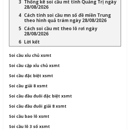
Thống kê soi cầu mt tỉnh Quảng Trị ngày
28/08/2026
Cách tính soi cầu mn số đề miền Trung
theo hình quả trám ngày 28/08/2026
Cách soi cầu mt theo lô rơi ngày
28/08/2026
Lời kết
Soi cầu xỉu chủ xsmt
Soi cầu cặp xỉu chủ xsmt
Soi cầu đặc biệt xsmt
Soi cầu giải 8 xsmt
Soi cầu đầu đuôi đặc biệt xsmt
Soi cầu đầu đuôi giải 8 xsmt
Soi cầu bao lô xsmt
Soi cầu lô 3 số xsmt