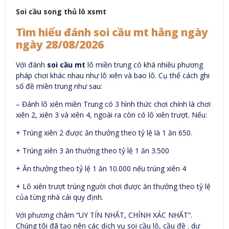
Soi cầu song thủ lô xsmt
Tìm hiểu đánh soi cầu mt hằng ngày
ngày 28/08/2026
Với đánh
soi cầu mt
lô miền trung có khá nhiều phương
pháp chơi khác nhau như lô xiên và bao lô. Cụ thể cách ghi
số đề miền trung như sau:
– Đánh lô xiên miền Trung có 3 hình thức chơi chính là chơi
xiên 2, xiên 3 và xiên 4, ngoài ra còn có lô xiên trượt. Nếu:
+ Trúng xiên 2 được ăn thưởng theo tỷ lệ là 1 ăn 650.
+ Trúng xiên 3 ăn thưởng theo tỷ lệ 1 ăn 3.500
+ Ăn thưởng theo tỷ lệ 1 ăn 10.000 nếu trúng xiên 4
+ Lô xiên trượt trúng người chơi được ăn thưởng theo tỷ lệ
của từng nhà cái quy định.
Với phương châm “UY TÍN NHẤT, CHÍNH XÁC NHẤT”.
Chúng tôi đã tạo nên các dịch vụ soi cầu lô, cầu đề . dự