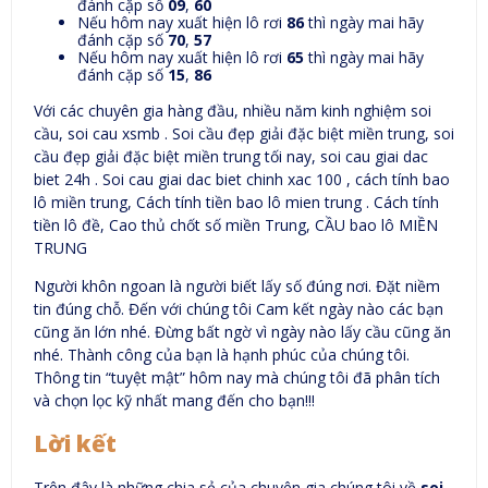
đánh cặp số
09
,
60
Nếu hôm nay xuất hiện lô rơi
86
thì ngày mai hãy
đánh cặp số
70
,
57
Nếu hôm nay xuất hiện lô rơi
65
thì ngày mai hãy
đánh cặp số
15
,
86
Với các chuyên gia hàng đầu, nhiều năm kinh nghiệm soi
cầu, soi cau xsmb . Soi cầu đẹp giải đặc biệt miền trung, soi
cầu đẹp giải đặc biệt miền trung tối nay, soi cau giai dac
biet 24h . Soi cau giai dac biet chinh xac 100 , cách tính bao
lô miền trung, Cách tính tiền bao lô mien trung . Cách tính
tiền lô đề, Cao thủ chốt số miền Trung, CẦU bao lô MIỀN
TRUNG
Người khôn ngoan là người biết lấy số đúng nơi. Đặt niềm
tin đúng chỗ. Đến với chúng tôi Cam kết ngày nào các bạn
cũng ăn lớn nhé. Đừng bất ngờ vì ngày nào lấy cầu cũng ăn
nhé. Thành công của bạn là hạnh phúc của chúng tôi.
Thông tin “tuyệt mật” hôm nay mà chúng tôi đã phân tích
và chọn lọc kỹ nhất mang đến cho bạn!!!
Lời kết
Trên đây là những chia sẻ của chuyên gia chúng tôi về
soi