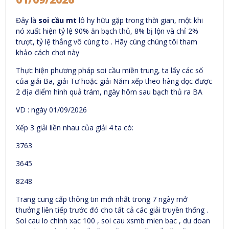
Đây là
soi cầu mt
lô hy hữu gặp trong thời gian, một khi
nó xuất hiện tỷ lệ 90% ăn bạch thủ, 8% bị lộn và chỉ 2%
trượt, tỷ lệ thắng vô cùng to . Hãy cùng chúng tôi tham
khảo cách chơi này
Thực hiện phương pháp soi cầu miền trung, ta lấy các số
của giải Ba, giải Tư hoặc giải Năm xếp theo hàng dọc được
2 địa điểm hình quả trám, ngày hôm sau bạch thủ ra BA
VD : ngày 01/09/2026
Xếp 3 giải liền nhau của giải 4 ta có:
3763
3645
8248
Trang cung cấp thông tin mới nhất trong 7 ngày mở
thưởng liên tiếp trước đó cho tất cả các giải truyền thống .
Soi cau lo chinh xac 100 , soi cau xsmb mien bac , du doan