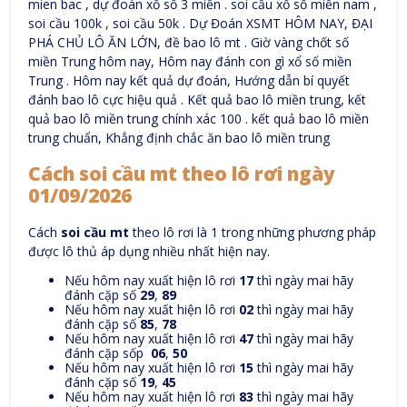
mien bac , dự đoán xổ số 3 miền . soi cầu xổ số miền nam ,
soi cầu 100k , soi cầu 50k . Dự Đoán XSMT HÔM NAY, ĐẠI
PHÁ CHỦ LÔ ĂN LỚN, đề bao lô mt . Giờ vàng chốt số
miền Trung hôm nay, Hôm nay đánh con gì xổ số miền
Trung . Hôm nay kết quả dự đoán, Hướng dẫn bí quyết
đánh bao lô cực hiệu quả . Kết quả bao lô miền trung, kết
quả bao lô miền trung chính xác 100 . kết quả bao lô miền
trung chuẩn, Khẳng định chắc ăn bao lô miền trung
Cách soi cầu mt theo lô rơi ngày
01/09/2026
Cách
soi cầu mt
theo lô rơi là 1 trong những phương pháp
được lô thủ áp dụng nhiều nhất hiện nay.
Nếu hôm nay xuất hiện lô rơi
17
thì ngày mai hãy
đánh cặp số
29
,
89
Nếu hôm nay xuất hiện lô rơi
02
thì ngày mai hãy
đánh cặp số
85
,
78
Nếu hôm nay xuất hiện lô rơi
47
thì ngày mai hãy
đánh cặp sốp
06
,
50
Nếu hôm nay xuất hiện lô rơi
15
thì ngày mai hãy
đánh cặp số
19
,
45
Nếu hôm nay xuất hiện lô rơi
83
thì ngày mai hãy