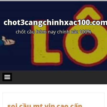
Skip
to
content
chot3cangchinhxac100.co
chốt cầu hôm nay chính xác 100%
soi cầu mt vip cao cấp