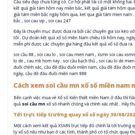
Cầu siêu đẹp chưa từng có. Cơ hội phát tài có một không hai.
kết quả giải tám hôm nay miền bắc, kết quả giải tám hôm qua 
giải tám miền bắc ngày hôm qua, ket qua giải tám mien nam . 
bắc , soi cau vip , soi cau 247
Đây là chuyên mục được đưa ra bởi các chuyên gia soi kèo vớ
tôi . Dự đoán kết quả xổ số miền Nam chiều tối hôm nay, ngà
miễn phí được các chuyên gia hàng đầu kết quả xổ số đưa ra.
soi cầu 88 , soi cau lo , soi cau mien nam , xsmn soi cau xsmn
lo de , cau mb hom nay . soi cầu bạch thủ , soi cau lo de mien
đuôi chính xác, cầu đề đầu đuôi miền nam, cầu đề đầu đuôi
ngày, cầu đề đầu đuôi miền nam 888
Cách xem soi cầu mn xổ số miền nam 
Bên cạnh việc mua vé Xổ số Kiến thiết miền Nam ở đâu thì hầ
quả
soi cầu mn
xổ số nhanh chóng và chính xác nhất . Hãy t
Tới trực tiếp trường quay xổ số ngày 30/08/20
Một cách xem kết quả XSMN trực tiếp đó chính là tới trường 
ty xổ số nếu như bạn ở các tỉnh, thành phố có tổ chức quay thư