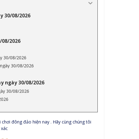
y 30/08/2026
/08/2026
ày 30/08/2026
 ngày 30/08/2026
ày ngày 30/08/2026
gày 30/08/2026
2026
ời chơi đông đảo hiện nay . Hãy cùng chúng tôi
 xác