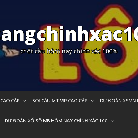
cangchinhxac1
chốt cầu hôm nay chính xác 100%
 CAO CẤP
SOI CẦU MT VIP CAO CẤP
DỰ ĐOÁN XSMN 
DỰ ĐOÁN XỔ SỐ MB HÔM NAY CHÍNH XÁC 100