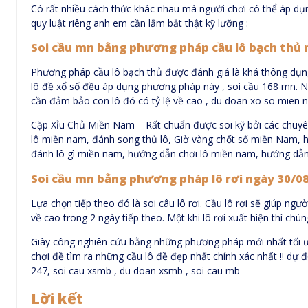
Có rất nhiều cách thức khác nhau mà người chơi có thể áp dụ
quy luật riêng anh em cần lắm bắt thật kỹ lưỡng :
Soi cầu mn bằng phương pháp cầu lô bạch thủ 
Phương pháp cầu lô bạch thủ được đánh giá là khá thông dụn
lô đề xổ số đều áp dụng phương pháp này , soi cầu 168 mn. N
cần đảm bảo con lô đó có tỷ lệ về cao , du doan xo so mien
Cặp Xỉu Chủ Miền Nam – Rất chuẩn được soi kỹ bởi các chuyên 
lô miền nam, đánh song thủ lô, Giờ vàng chốt số miền Nam,
đánh lô gì miền nam, hướng dẫn chơi lô miền nam, hướng dẫ
Soi cầu mn bằng phương pháp lô rơi ngày 30/0
Lựa chọn tiếp theo đó là soi câu lô rơi. Cầu lô rơi sẽ giúp ngườ
về cao trong 2 ngày tiếp theo. Một khi lô rơi xuất hiện thì chú
Giày công nghiên cứu bằng những phương pháp mới nhất tối ư
chơi đề tìm ra những cầu lô đề đẹp nhất chính xác nhất !! dự 
247, soi cau xsmb , du doan xsmb , soi cau mb
Lời kết