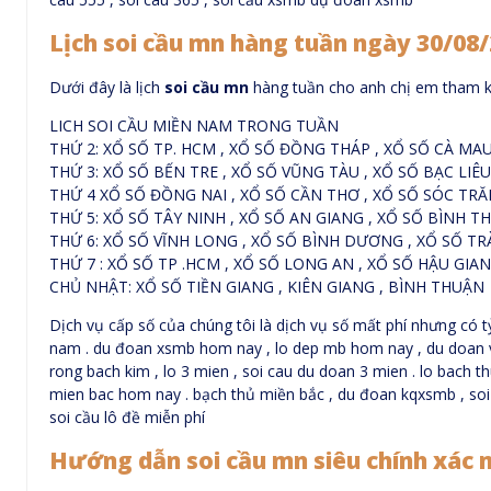
Lịch soi cầu mn hàng tuần ngày 30/08
Dưới đây là lịch
soi cầu mn
hàng tuần cho anh chị em tham kh
LICH SOI CẦU MIỀN NAM TRONG TUẦN
THỨ 2: XỔ SỐ TP. HCM , XỔ SỐ ĐỒNG THÁP , XỔ SỐ CÀ MA
THỨ 3: XỔ SỐ BẾN TRE , XỔ SỐ VŨNG TÀU , XỔ SỐ BẠC LIÊU
THỨ 4 XỔ SỐ ĐỒNG NAI , XỔ SỐ CẦN THƠ , XỔ SỐ SÓC TR
THỨ 5: XỔ SỐ TÂY NINH , XỔ SỐ AN GIANG , XỔ SỐ BÌNH T
THỨ 6: XỔ SỐ VĨNH LONG , XỔ SỐ BÌNH DƯƠNG , XỔ SỐ TR
THỨ 7 : XỔ SỐ TP .HCM , XỔ SỐ LONG AN , XỔ SỐ HẬU GIA
CHỦ NHẬT: XỔ SỐ TIỀN GIANG , KIÊN GIANG , BÌNH THUẬN
Dịch vụ cấp số của chúng tôi là dịch vụ số mất phí nhưng có 
nam . du đoan xsmb hom nay , lo dep mb hom nay , du doan vip
rong bach kim , lo 3 mien , soi cau du doan 3 mien . lo bach 
mien bac hom nay . bạch thủ miền bắc , du đoan kqxsmb , soi 
soi cầu lô đề miễn phí
Hướng dẫn soi cầu mn siêu chính xác 