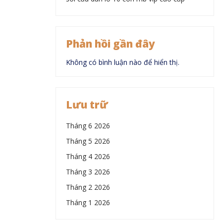
Phản hồi gần đây
Không có bình luận nào để hiển thị.
Lưu trữ
Tháng 6 2026
Tháng 5 2026
Tháng 4 2026
Tháng 3 2026
Tháng 2 2026
Tháng 1 2026