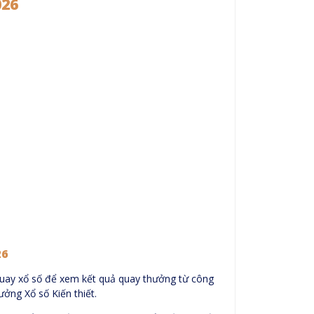
026
26
quay xổ số để xem kết quả quay thưởng từ công
ưởng Xổ số Kiến thiết.