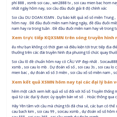
phí 888 , xsmb soi cau , win2888 tv , soi cau mien bac hom nay 
nhất ngày hôm nay, soi cầu đầu đuôi giải 8 độ chính xác
Soi cầu DU DOAN XSMN . Dự báo kết quả xổ số miền Trung , D
hôm nay . Đề đầu đuôi miền nam hàng ngày, đề đầu đuôi miề
nam hay ra trong tuần . Đề đầu đuôi miền nam hay về trong 
Xem trực tiếp KQXSMN trên sóng truyền hình 
ếu như bạn không có thời gian và điều kiện tới trực tiếp địa 
thưởng trên các đài truyền hình địa phương tổ chức quay t
Soi cầu lô đề chuẩn hôm nay có CẦU VIP đẹp nhất . Soicau888
xsmb , soi cau lo mb . Dự đoán xổ số , soi cau 3s , soi cau lo
mien bac , dự đoán xổ số 3 miền , soi cầu xổ số miền nam , so
Xem kết quả XSMN hôm nay tại các đại lý bán v
hêm một cách xem kết quả xổ số đối với Xổ số Truyền thống 
quả từ các đại lý được ủy quyền bán vé số . Hoặc thông qua c
Hãy Yên tâm với cầu mà chúng tôi đã chia sẻ, các bạn có thể xe
cau bach kim , soi cau 99 , soicau xsmb , dự đoán xổ số hôm n
cau 555 , soi cau 365 , soi cầu xsmb dự đoán xsmb