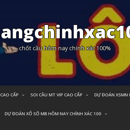
cangchinhxac1
chốt cầu hôm nay chính xác 100%
 CAO CẤP
SOI CẦU MT VIP CAO CẤP
DỰ ĐOÁN XSMN 
DỰ ĐOÁN XỔ SỐ MB HÔM NAY CHÍNH XÁC 100