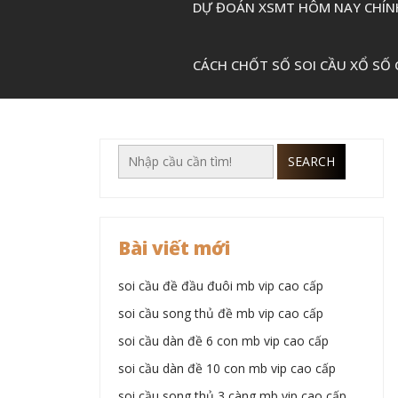
DỰ ĐOÁN XSMT HÔM NAY CHÍNH
CÁCH CHỐT SỐ SOI CẦU XỔ SỐ 
SEARCH
Bài viết mới
soi cầu đề đầu đuôi mb vip cao cấp
soi cầu song thủ đề mb vip cao cấp
soi cầu dàn đề 6 con mb vip cao cấp
soi cầu dàn đề 10 con mb vip cao cấp
soi cầu song thủ 3 càng mb vip cao cấp