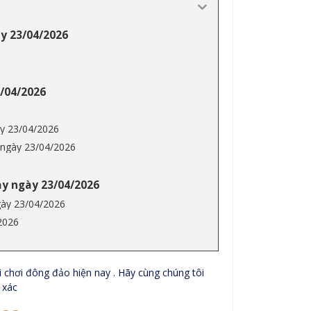
y 23/04/2026
/04/2026
ày 23/04/2026
 ngày 23/04/2026
ày ngày 23/04/2026
gày 23/04/2026
2026
ời chơi đông đảo hiện nay . Hãy cùng chúng tôi
 xác