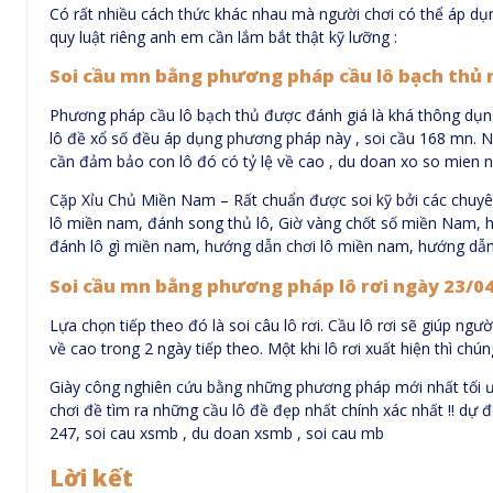
Có rất nhiều cách thức khác nhau mà người chơi có thể áp dụ
quy luật riêng anh em cần lắm bắt thật kỹ lưỡng :
Soi cầu mn bằng phương pháp cầu lô bạch thủ 
Phương pháp cầu lô bạch thủ được đánh giá là khá thông dụn
lô đề xổ số đều áp dụng phương pháp này , soi cầu 168 mn. N
cần đảm bảo con lô đó có tỷ lệ về cao , du doan xo so mien
Cặp Xỉu Chủ Miền Nam – Rất chuẩn được soi kỹ bởi các chuyên 
lô miền nam, đánh song thủ lô, Giờ vàng chốt số miền Nam,
đánh lô gì miền nam, hướng dẫn chơi lô miền nam, hướng dẫ
Soi cầu mn bằng phương pháp lô rơi ngày 23/0
Lựa chọn tiếp theo đó là soi câu lô rơi. Cầu lô rơi sẽ giúp ngườ
về cao trong 2 ngày tiếp theo. Một khi lô rơi xuất hiện thì chú
Giày công nghiên cứu bằng những phương pháp mới nhất tối ư
chơi đề tìm ra những cầu lô đề đẹp nhất chính xác nhất !! dự 
247, soi cau xsmb , du doan xsmb , soi cau mb
Lời kết