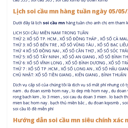
Lịch soi cầu mn hàng tuần ngày 05/05
Dưới đây là lịch
soi cầu mn
hàng tuần cho anh chị em tham kh
LICH SOI CẦU MIỀN NAM TRONG TUẦN
THỨ 2: XỔ SỐ TP. HCM , XỔ SỐ ĐỒNG THÁP , XỔ SỐ CÀ MA
THỨ 3: XỔ SỐ BẾN TRE , XỔ SỐ VŨNG TÀU , XỔ SỐ BẠC LIÊU
THỨ 4 XỔ SỐ ĐỒNG NAI , XỔ SỐ CẦN THƠ , XỔ SỐ SÓC TR
THỨ 5: XỔ SỐ TÂY NINH , XỔ SỐ AN GIANG , XỔ SỐ BÌNH T
THỨ 6: XỔ SỐ VĨNH LONG , XỔ SỐ BÌNH DƯƠNG , XỔ SỐ TR
THỨ 7 : XỔ SỐ TP .HCM , XỔ SỐ LONG AN , XỔ SỐ HẬU GIA
CHỦ NHẬT: XỔ SỐ TIỀN GIANG , KIÊN GIANG , BÌNH THUẬN
Dịch vụ cấp số của chúng tôi là dịch vụ số mất phí nhưng có 
nam . du đoan xsmb hom nay , lo dep mb hom nay , du doan vip
rong bach kim , lo 3 mien , soi cau du doan 3 mien . lo bach 
mien bac hom nay . bạch thủ miền bắc , du đoan kqxsmb , soi 
soi cầu lô đề miễn phí
Hướng dẫn soi cầu mn siêu chính xác 