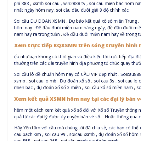
phí 888 , xsmb soi cau , win2888 tv , soi cau mien bac hom nay 
nhất ngày hôm nay, soi cầu đầu đuôi giải 8 độ chính xác
Soi cầu DU DOAN XSMN . Dự báo kết quả xổ số miền Trung , D
hôm nay . Đề đầu đuôi miền nam hàng ngày, đề đầu đuôi miề
nam hay ra trong tuần . Đề đầu đuôi miền nam hay về trong 
Xem trực tiếp KQXSMN trên sóng truyền hình 
ếu như bạn không có thời gian và điều kiện tới trực tiếp địa 
thưởng trên các đài truyền hình địa phương tổ chức quay t
Soi cầu lô đề chuẩn hôm nay có CẦU VIP đẹp nhất . Soicau888
xsmb , soi cau lo mb . Dự đoán xổ số , soi cau 3s , soi cau lo
mien bac , dự đoán xổ số 3 miền , soi cầu xổ số miền nam , so
Xem kết quả XSMN hôm nay tại các đại lý bán v
hêm một cách xem kết quả xổ số đối với Xổ số Truyền thống 
quả từ các đại lý được ủy quyền bán vé số . Hoặc thông qua c
Hãy Yên tâm với cầu mà chúng tôi đã chia sẻ, các bạn có thể xe
cau bach kim , soi cau 99 , soicau xsmb , dự đoán xổ số hôm n
cau 555 , soi cau 365 , soi cầu xsmb dự đoán xsmb