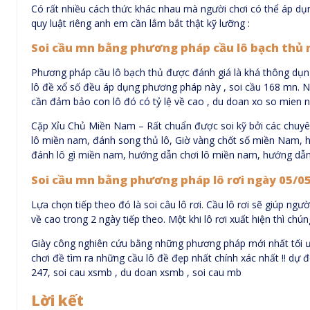
Có rất nhiều cách thức khác nhau mà người chơi có thể áp dụ
quy luật riêng anh em cần lắm bắt thật kỹ lưỡng :
Soi cầu mn bằng phương pháp cầu lô bạch thủ 
Phương pháp cầu lô bạch thủ được đánh giá là khá thông dụn
lô đề xổ số đều áp dụng phương pháp này , soi cầu 168 mn. N
cần đảm bảo con lô đó có tỷ lệ về cao , du doan xo so mien
Cặp Xỉu Chủ Miền Nam – Rất chuẩn được soi kỹ bởi các chuyên 
lô miền nam, đánh song thủ lô, Giờ vàng chốt số miền Nam,
đánh lô gì miền nam, hướng dẫn chơi lô miền nam, hướng dẫ
Soi cầu mn bằng phương pháp lô rơi ngày 05/0
Lựa chọn tiếp theo đó là soi câu lô rơi. Cầu lô rơi sẽ giúp ngườ
về cao trong 2 ngày tiếp theo. Một khi lô rơi xuất hiện thì chú
Giày công nghiên cứu bằng những phương pháp mới nhất tối ư
chơi đề tìm ra những cầu lô đề đẹp nhất chính xác nhất !! dự 
247, soi cau xsmb , du doan xsmb , soi cau mb
Lời kết