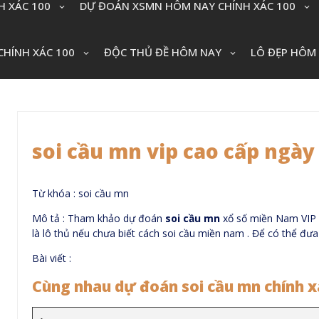
 XÁC 100
DỰ ĐOÁN XSMN HÔM NAY CHÍNH XÁC 100
CHÍNH XÁC 100
ĐỘC THỦ ĐỀ HÔM NAY
LÔ ĐẸP HÔM
soi cầu mn vip cao cấp ngày
Từ khóa : soi cầu mn
Mô tả : Tham khảo dự đoán
soi cầu mn
xổ số miền Nam VIP 
là lô thủ nếu chưa biết cách soi cầu miền nam . Để có thể đư
Bài viết :
Cùng nhau dự đoán soi cầu mn chính x