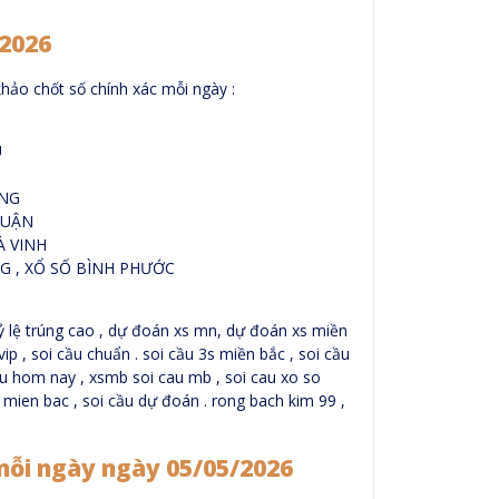
/2026
ảo chốt số chính xác mỗi ngày :
U
ĂNG
HUẬN
À VINH
NG , XỔ SỐ BÌNH PHƯỚC
tỷ lệ trúng cao , dự đoán xs mn, dự đoán xs miền
 , soi cầu chuẩn . soi cầu 3s miền bắc , soi cầu
thu hom nay , xsmb soi cau mb , soi cau xo so
mien bac , soi cầu dự đoán . rong bach kim 99 ,
mỗi ngày ngày 05/05/2026