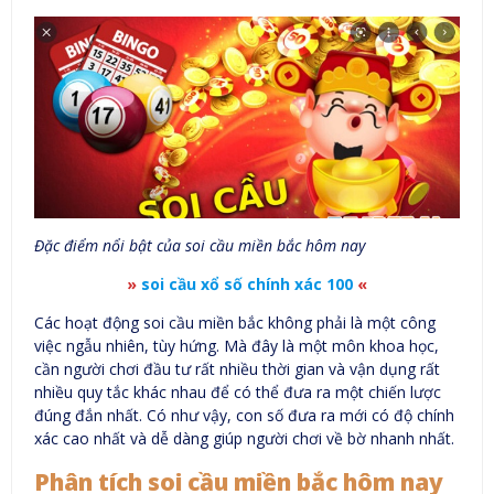
Đặc điểm nổi bật của soi cầu miền bắc hôm nay
»
soi cầu xổ số chính xác 100
«
Các hoạt động soi cầu miền bắc không phải là một công
việc ngẫu nhiên, tùy hứng. Mà đây là một môn khoa học,
cần người chơi đầu tư rất nhiều thời gian và vận dụng rất
nhiều quy tắc khác nhau để có thể đưa ra một chiến lược
đúng đắn nhất. Có như vậy, con số đưa ra mới có độ chính
xác cao nhất và dễ dàng giúp người chơi về bờ nhanh nhất.
Phân tích soi cầu miền bắc hôm nay