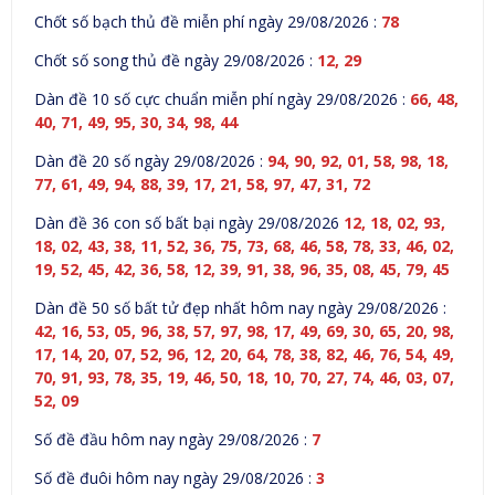
Chốt số bạch thủ đề miễn phí ngày 29/08/2026 :
78
Chốt số song thủ đề ngày 29/08/2026 :
12, 29
Dàn đề 10 số cực chuẩn miễn phí ngày 29/08/2026 :
66, 48,
40, 71, 49, 95, 30, 34, 98, 44
Dàn đề 20 số ngày 29/08/2026 :
94, 90, 92, 01, 58, 98, 18,
77, 61, 49, 94, 88, 39, 17, 21, 58, 97, 47, 31, 72
Dàn đề 36 con số bất bại ngày 29/08/2026
12, 18, 02, 93,
18, 02, 43, 38, 11, 52, 36, 75, 73, 68, 46, 58, 78, 33, 46, 02,
19, 52, 45, 42, 36, 58, 12, 39, 91, 38, 96, 35, 08, 45, 79, 45
Dàn đề 50 số bất tử đẹp nhất hôm nay ngày 29/08/2026 :
42, 16, 53, 05, 96, 38, 57, 97, 98, 17, 49, 69, 30, 65, 20, 98,
17, 14, 20, 07, 52, 96, 12, 20, 64, 78, 38, 82, 46, 76, 54, 49,
70, 91, 93, 78, 35, 19, 46, 50, 18, 10, 70, 27, 74, 46, 03, 07,
52, 09
Số đề đầu hôm nay ngày 29/08/2026 :
7
Số đề đuôi hôm nay ngày 29/08/2026 :
3