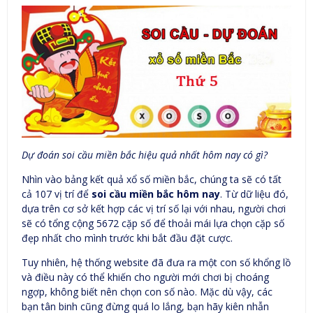
Dự đoán soi cầu miền bắc hiệu quả nhất hôm nay có gì?
Nhìn vào bảng kết quả xổ số miền bắc, chúng ta sẽ có tất
cả 107 vị trí để
soi cầu miền bắc hôm nay
. Từ dữ liệu đó,
dựa trên cơ sở kết hợp các vị trí số lại với nhau, người chơi
sẽ có tổng cộng 5672 cặp số để thoải mái lựa chọn cặp số
đẹp nhất cho mình trước khi bắt đầu đặt cược.
Tuy nhiên, hệ thống website đã đưa ra một con số khổng lồ
và điều này có thể khiến cho người mới chơi bị choáng
ngợp, không biết nên chọn con số nào. Mặc dù vậy, các
bạn tân binh cũng đừng quá lo lắng, bạn hãy kiên nhẫn