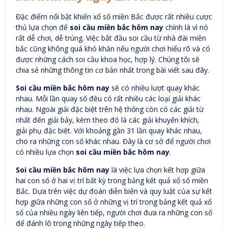
Đặc điểm nổi bật khiến xổ số miền Bắc được rất nhiều cược
thủ lựa chọn để
soi cầu miền bắc hôm nay
chính là vì nó
rất dễ chơi, dễ trúng. Việc bắt đầu soi cầu từ nhà đài miền
bắc cũng không quá khó khăn nếu người chơi hiểu rõ và có
được những cách soi cầu khoa học, hợp lý. Chúng tôi sẽ
chia sẻ những thông tin cơ bản nhất trong bài viết sau đây.
Soi cầu miền bắc hôm nay
sẽ có nhiều lượt quay khác
nhau. Mỗi lần quay số đều có rất nhiều các loại giải khác
nhau. Ngoài giải đặc biệt trên hệ thống còn có các giải từ
nhất đến giải bảy, kèm theo đó là các giải khuyến khích,
giải phụ đặc biệt. Với khoảng gần 31 lần quay khác nhau,
cho ra những con số khác nhau. Đây là cơ sở để người chơi
có nhiều lựa chọn
soi cầu miền bắc hôm nay
.
Soi cầu miền bắc hôm nay
là việc lựa chọn kết hợp giữa
hai con số ở hai vị trí bất kỳ trong bảng kết quả xổ số miền
Bắc. Dựa trên việc dự đoán diễn biến và quy luật của sự kết
hợp giữa những con số ở những vị trí trong bảng kết quả xổ
số của nhiều ngày liên tiếp, người chơi đưa ra những con số
để đánh lô trong những ngày tiếp theo.