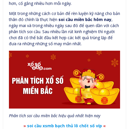
hơn, cố gắng nhiều hơn mỗi ngày.
Một trong những cách cơ bản để rèn luyện kỹ năng cho bản
thân đó chính là thực hiện
soi cầu miền bắc hôm nay
,
ngày mai và trong nhiều ngày sau đó để quen dần với cách
phân tích soi cầu. Sau nhiều lần rút kinh nghiệm thì người
chơi đã có thể bắt đầu kết hợp các kết quả trùng lặp để
đưa ra những những số may mắn nhất.
Phân tích soi cầu miền bắc hiệu quả nhất hiện nay
»
soi cầu xsmb bạch thủ lô chốt số víp
«