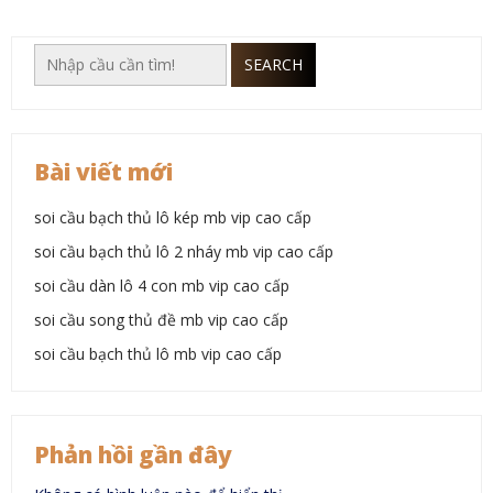
SEARCH
Bài viết mới
soi cầu bạch thủ lô kép mb vip cao cấp
soi cầu bạch thủ lô 2 nháy mb vip cao cấp
soi cầu dàn lô 4 con mb vip cao cấp
soi cầu song thủ đề mb vip cao cấp
soi cầu bạch thủ lô mb vip cao cấp
Phản hồi gần đây