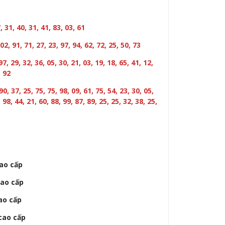
, 31, 40, 31, 41, 83, 03, 61
 02, 91, 71, 27, 23, 97, 94, 62, 72, 25, 50, 73
97, 29, 32, 36, 05, 30, 21, 03, 19, 18, 65, 41, 12,
, 92
90, 37, 25, 75, 75, 98, 09, 61, 75, 54, 23, 30, 05,
, 98, 44, 21, 60, 88, 99, 87, 89, 25, 25, 32, 38, 25,
cao cấp
cao cấp
ao cấp
cao cấp