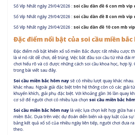
Số Víp Nhất ngày 29/04/2026 :
soi cầu dàn đề 6 con mb vip 
Số Víp Nhất ngày 29/04/2026 :
soi cầu dàn đề 8 con mb vip 
Số Víp Nhất ngày 29/04/2026 :
soi cầu dàn đề 10 con mb vi
Đặc điểm nổi bật của soi cầu miền bắ
Đặc điểm nổi bật khiến xổ số miền Bắc được rất nhiều cược t
là vì nó rất dễ chơi, dễ trúng. Việc bắt đầu soi cầu từ nhà đ
chơi hiểu rõ và có được những cách soi cầu khoa học, hợp lý. 
trong bài viết sau đây.
Soi cầu miền bắc hôm nay
sẽ có nhiều lượt quay khác nhau. 
khác nhau. Ngoài giải đặc biệt trên hệ thống còn có các giải từ
khuyến khích, giải phụ đặc biệt. Với khoảng gần 36 lần quay k
cơ sở để người chơi có nhiều lựa chọn
soi cầu miền bắc hô
Soi cầu miền bắc hôm nay
là việc lựa chọn kết hợp giữa hai 
miền Bắc. Dựa trên việc dự đoán diễn biến và quy luật của sự 
bảng kết quả xổ số của nhiều ngày liên tiếp, người chơi đưa 
theo.