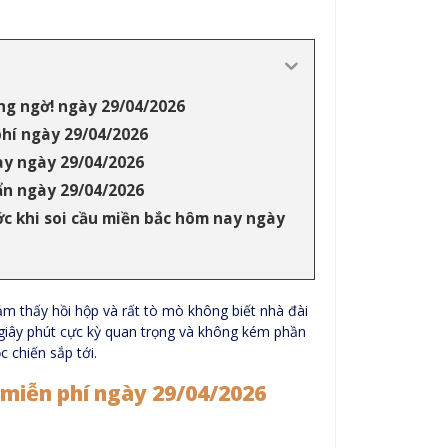
ng ngờ! ngày 29/04/2026
phí ngày 29/04/2026
ay ngày 29/04/2026
ẩn ngày 29/04/2026
c khi soi cầu miền bắc hôm nay ngày
ảm thấy hồi hộp và rất tò mò không biết nhà đài
 giây phút cực kỳ quan trọng và không kém phần
 chiến sắp tới.
 miễn phí ngày 29/04/2026