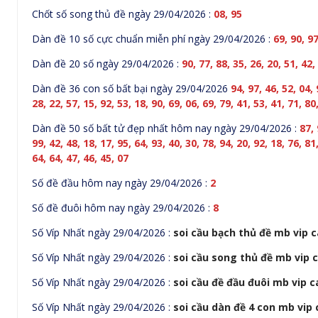
Chốt số song thủ đề ngày 29/04/2026 :
08, 95
Dàn đề 10 số cực chuẩn miễn phí ngày 29/04/2026 :
69, 90, 97
Dàn đề 20 số ngày 29/04/2026 :
90, 77, 88, 35, 26, 20, 51, 42,
Dàn đề 36 con số bất bại ngày 29/04/2026
94, 97, 46, 52, 04, 
28, 22, 57, 15, 92, 53, 18, 90, 69, 06, 69, 79, 41, 53, 41, 71, 80
Dàn đề 50 số bất tử đẹp nhất hôm nay ngày 29/04/2026 :
87, 
99, 42, 48, 18, 17, 95, 64, 93, 40, 30, 78, 94, 20, 92, 18, 76, 81
64, 64, 47, 46, 45, 07
Số đề đầu hôm nay ngày 29/04/2026 :
2
Số đề đuôi hôm nay ngày 29/04/2026 :
8
Số Víp Nhất ngày 29/04/2026 :
soi cầu bạch thủ đề mb vip 
Số Víp Nhất ngày 29/04/2026 :
soi cầu song thủ đề mb vip 
Số Víp Nhất ngày 29/04/2026 :
soi cầu đề đầu đuôi mb vip c
Số Víp Nhất ngày 29/04/2026 :
soi cầu dàn đề 4 con mb vip 