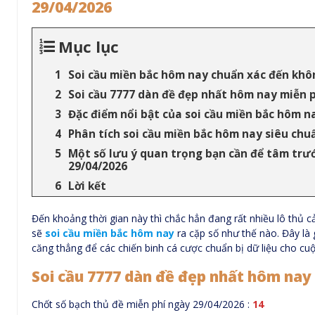
29/04/2026
Mục lục
Soi cầu miền bắc hôm nay chuẩn xác đến khô
Soi cầu 7777 dàn đề đẹp nhất hôm nay miễn 
Đặc điểm nổi bật của soi cầu miền bắc hôm n
Phân tích soi cầu miền bắc hôm nay siêu chu
Một số lưu ý quan trọng bạn cần để tâm trướ
29/04/2026
Lời kết
Đến khoảng thời gian này thì chắc hẳn đang rất nhiều lô thủ c
sẽ
soi cầu miền bắc hôm nay
ra cặp số như thế nào. Đây là
căng thẳng để các chiến binh cá cược chuẩn bị dữ liệu cho cuộc
Soi cầu 7777 dàn đề đẹp nhất hôm nay
Chốt số bạch thủ đề miễn phí ngày 29/04/2026 :
14