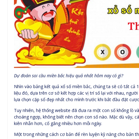
Dự đoán soi cầu miền bắc hiệu quả nhất hôm nay có gì?
Nhìn vào bảng kết quả xổ số miền bắc, chúng ta sẽ có tất cả 1
liệu đó, dựa trên cơ sở kết hợp các vị trí số lại với nhau, ngư
lựa chọn cặp số đẹp nhất cho mình trước khi bắt đầu đặt cược
Tuy nhiên, hệ thống website đã đưa ra một con số khổng lồ và
choáng ngợp, không biết nên chọn con số nào. Mặc dù vậy, cá
kiên nhẫn hơn, cố gắng nhiều hơn mỗi ngày.
Một trong những cách cơ bản để rèn luyện kỹ năng cho bản th