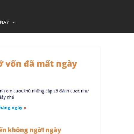
 NAY
ỡ vốn đã mất ngày
nh em cược thủ những cặp số đánh cược như
đây nhé
 hàng ngày
«
đến không ngờ! ngày