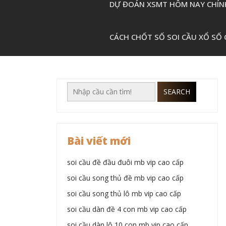
DỰ ĐOÁN XSMT HÔM NAY CHÍNH
CÁCH CHỐT SỐ SOI CẦU XỔ SỐ 
SEARCH
Bài viết mới
soi cầu đề đầu đuôi mb vip cao cấp
soi cầu song thủ đề mb vip cao cấp
soi cầu song thủ lô mb vip cao cấp
soi cầu dàn đề 4 con mb vip cao cấp
soi cầu dàn lô 10 con mb vip cao cấp