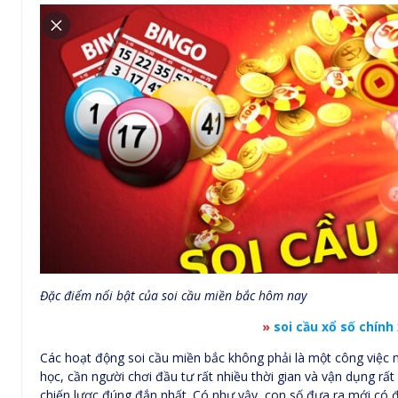
Đặc điểm nổi bật của soi cầu miền bắc hôm nay
»
soi cầu xổ số chính
Các hoạt động soi cầu miền bắc không phải là một công việc
học, cần người chơi đầu tư rất nhiều thời gian và vận dụng rấ
chiến lược đúng đắn nhất. Có như vậy, con số đưa ra mới có đ