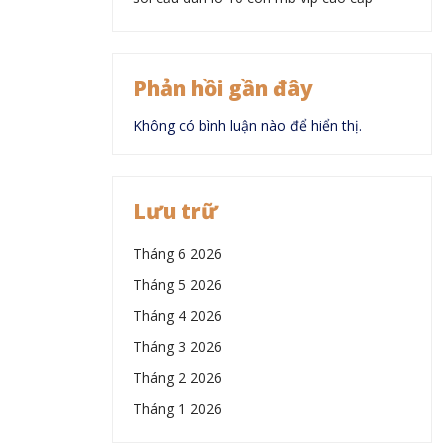
Phản hồi gần đây
Không có bình luận nào để hiển thị.
Lưu trữ
Tháng 6 2026
Tháng 5 2026
Tháng 4 2026
Tháng 3 2026
Tháng 2 2026
Tháng 1 2026