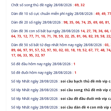
Chốt số song thủ đề ngày 28/08/2026 :
69, 32
Dàn đề 10 số cực chuẩn miễn phí ngày 28/08/2026 :
49, 49, 77
Dàn đề 20 số ngày 28/08/2026 :
98, 35, 06, 74, 25, 69, 60, 81,
Dàn đề 36 con số bất bại ngày 28/08/2026
14, 27, 78, 36, 66, 
64, 73, 12, 77, 71, 10, 71, 78, 59, 22, 25, 81, 06, 82, 39, 58, 22
Dàn đề 50 số bất tử đẹp nhất hôm nay ngày 28/08/2026 :
03, 
89, 66, 97, 91, 57, 52, 97, 93, 02, 03, 18, 19, 52, 67, 77, 48, 74
17, 06, 33, 95, 32, 97
Số đề đầu hôm nay ngày 28/08/2026 :
1
Số đề đuôi hôm nay ngày 28/08/2026 :
1
Số Víp Nhất ngày 28/08/2026 :
soi cầu bạch thủ đề mb vip 
Số Víp Nhất ngày 28/08/2026 :
soi cầu song thủ đề mb vip 
Số Víp Nhất ngày 28/08/2026 :
soi cầu đề đầu đuôi mb vip c
Số Víp Nhất ngày 28/08/2026 :
soi cầu dàn đề 4 con mb vip 