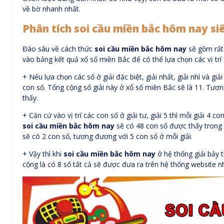
về bờ nhanh nhất.
Phân tích soi cầu miền bắc hôm nay si
Đào sâu về cách thức
soi cầu miền bắc hôm nay
sẽ gồm rất 
vào bảng kết quả xổ số miền Bắc để có thể lựa chọn các vị trí
+ Nếu lựa chọn các số ở giải đặc biệt, giải nhất, giải nhì và giả
con số. Tổng cộng số giải này ở xổ số miền Bắc sẽ là 11. Tươ
thấy.
+ Căn cứ vào vị trí các con số ở giải tư, giải 5 thì mỗi giải 4 co
soi cầu miền bắc hôm nay
sẽ có 48 con số được thấy trong b
sẽ có 2 con số, tương đương với 5 con số ở mỗi giải.
+ Vậy thì khi
soi cầu miền bắc hôm nay
ở hệ thống giải bảy t
cộng là có 8 số tất cả sẽ được đưa ra trên hệ thống website nh