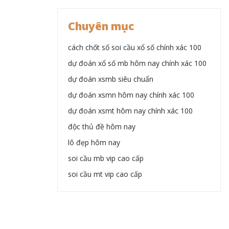
Chuyên mục
cách chốt số soi cầu xổ số chính xác 100
dự đoán xổ số mb hôm nay chính xác 100
dự đoán xsmb siêu chuẩn
dự đoán xsmn hôm nay chính xác 100
dự đoán xsmt hôm nay chính xác 100
độc thủ đề hôm nay
lô đẹp hôm nay
soi cầu mb vip cao cấp
soi cầu mt vip cao cấp