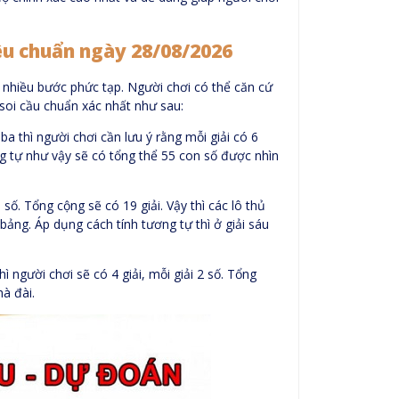
êu chuẩn ngày 28/08/2026
nhiều bước phức tạp. Người chơi có thể căn cứ
 soi cầu chuẩn xác nhất như sau:
i ba thì người chơi cần lưu ý rằng mỗi giải có 6
ng tự như vậy sẽ có tổng thể 55 con số được nhìn
n số. Tổng cộng sẽ có 19 giải. Vậy thì các lô thủ
ảng. Áp dụng cách tính tương tự thì ở giải sáu
hì người chơi sẽ có 4 giải, mỗi giải 2 số. Tổng
à đài.