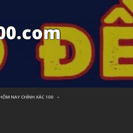
00.com
HÔM NAY CHÍNH XÁC 100