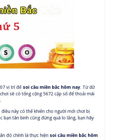
07 vị trí để
soi cầu miền bắc hôm nay
. Từ dữ
ời chơi sẽ có tổng cộng 5672 cặp số để thoải mái
.
 điều này có thể khiến cho người mới chơi bị
c bạn tân binh cũng đừng quá lo lắng, bạn hãy
ân đó chính là thực hiện
soi cầu miền bắc hôm