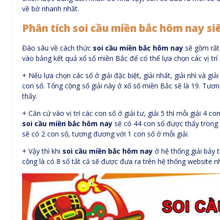
về bờ nhanh nhất.
Phân tích soi cầu miền bắc hôm nay si
Đào sâu về cách thức
soi cầu miền bắc hôm nay
sẽ gồm rất 
vào bảng kết quả xổ số miền Bắc để có thể lựa chọn các vị trí
+ Nếu lựa chọn các số ở giải đặc biệt, giải nhất, giải nhì và giả
con số. Tổng cộng số giải này ở xổ số miền Bắc sẽ là 19. Tươ
thấy.
+ Căn cứ vào vị trí các con số ở giải tư, giải 5 thì mỗi giải 4 co
soi cầu miền bắc hôm nay
sẽ có 44 con số được thấy trong b
sẽ có 2 con số, tương đương với 1 con số ở mỗi giải.
+ Vậy thì khi
soi cầu miền bắc hôm nay
ở hệ thống giải bảy t
cộng là có 8 số tất cả sẽ được đưa ra trên hệ thống website nh