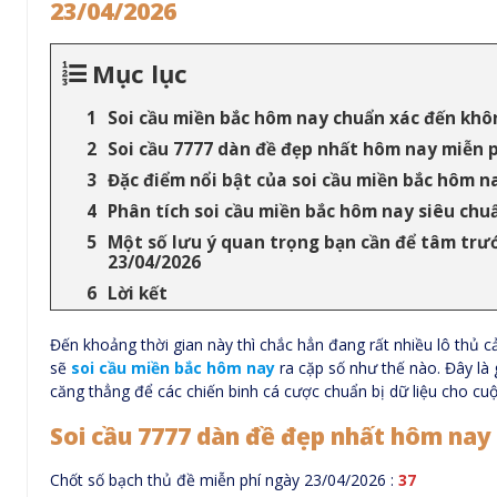
23/04/2026
Mục lục
Soi cầu miền bắc hôm nay chuẩn xác đến khô
Soi cầu 7777 dàn đề đẹp nhất hôm nay miễn 
Đặc điểm nổi bật của soi cầu miền bắc hôm n
Phân tích soi cầu miền bắc hôm nay siêu chu
Một số lưu ý quan trọng bạn cần để tâm trướ
23/04/2026
Lời kết
Đến khoảng thời gian này thì chắc hẳn đang rất nhiều lô thủ c
sẽ
soi cầu miền bắc hôm nay
ra cặp số như thế nào. Đây là
căng thẳng để các chiến binh cá cược chuẩn bị dữ liệu cho cuộc
Soi cầu 7777 dàn đề đẹp nhất hôm nay
Chốt số bạch thủ đề miễn phí ngày 23/04/2026 :
37