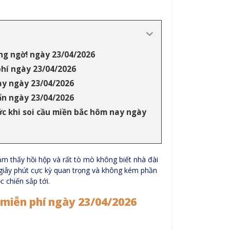
ng ngờ! ngày 23/04/2026
phí ngày 23/04/2026
ay ngày 23/04/2026
ẩn ngày 23/04/2026
c khi soi cầu miền bắc hôm nay ngày
ảm thấy hồi hộp và rất tò mò không biết nhà đài
 giây phút cực kỳ quan trọng và không kém phần
 chiến sắp tới.
 miễn phí ngày 23/04/2026