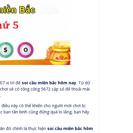
07 vị trí để
soi cầu miền bắc hôm nay
. Từ dữ
ời chơi sẽ có tổng cộng 5672 cặp số để thoải mái
.
 điều này có thể khiến cho người mới chơi bị
c bạn tân binh cũng đừng quá lo lắng, bạn hãy
ân đó chính là thực hiện
soi cầu miền bắc hôm