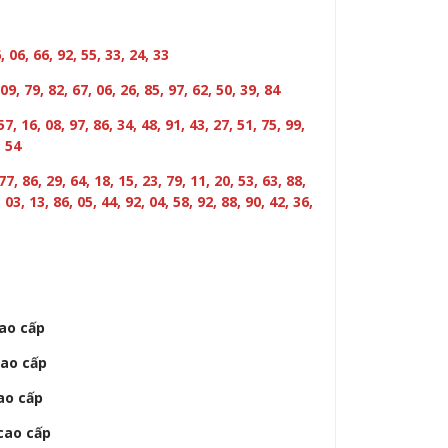
, 06, 66, 92, 55, 33, 24, 33
 09, 79, 82, 67, 06, 26, 85, 97, 62, 50, 39, 84
57, 16, 08, 97, 86, 34, 48, 91, 43, 27, 51, 75, 99,
, 54
77, 86, 29, 64, 18, 15, 23, 79, 11, 20, 53, 63, 88,
, 03, 13, 86, 05, 44, 92, 04, 58, 92, 88, 90, 42, 36,
cao cấp
cao cấp
ao cấp
cao cấp