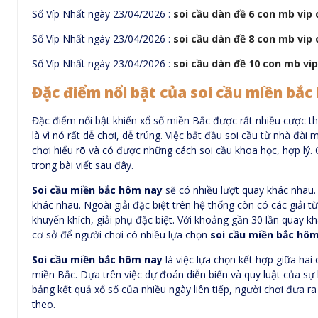
Số Víp Nhất ngày 23/04/2026 :
soi cầu dàn đề 6 con mb vip 
Số Víp Nhất ngày 23/04/2026 :
soi cầu dàn đề 8 con mb vip 
Số Víp Nhất ngày 23/04/2026 :
soi cầu dàn đề 10 con mb vi
Đặc điểm nổi bật của soi cầu miền bắ
Đặc điểm nổi bật khiến xổ số miền Bắc được rất nhiều cược t
là vì nó rất dễ chơi, dễ trúng. Việc bắt đầu soi cầu từ nhà đ
chơi hiểu rõ và có được những cách soi cầu khoa học, hợp lý. 
trong bài viết sau đây.
Soi cầu miền bắc hôm nay
sẽ có nhiều lượt quay khác nhau. 
khác nhau. Ngoài giải đặc biệt trên hệ thống còn có các giải từ
khuyến khích, giải phụ đặc biệt. Với khoảng gần 30 lần quay k
cơ sở để người chơi có nhiều lựa chọn
soi cầu miền bắc hô
Soi cầu miền bắc hôm nay
là việc lựa chọn kết hợp giữa hai 
miền Bắc. Dựa trên việc dự đoán diễn biến và quy luật của sự 
bảng kết quả xổ số của nhiều ngày liên tiếp, người chơi đưa 
theo.