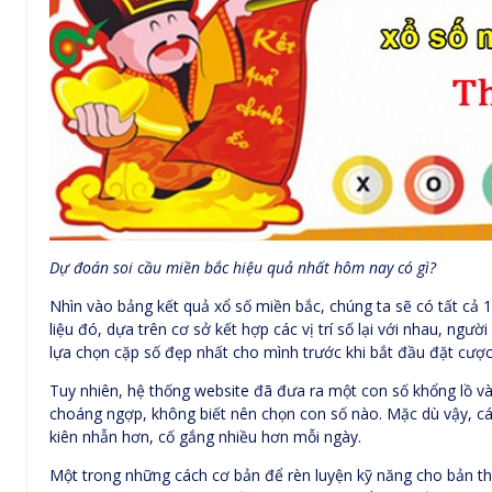
Dự đoán soi cầu miền bắc hiệu quả nhất hôm nay có gì?
Nhìn vào bảng kết quả xổ số miền bắc, chúng ta sẽ có tất cả 1
liệu đó, dựa trên cơ sở kết hợp các vị trí số lại với nhau, ngư
lựa chọn cặp số đẹp nhất cho mình trước khi bắt đầu đặt cược
Tuy nhiên, hệ thống website đã đưa ra một con số khổng lồ và
choáng ngợp, không biết nên chọn con số nào. Mặc dù vậy, cá
kiên nhẫn hơn, cố gắng nhiều hơn mỗi ngày.
Một trong những cách cơ bản để rèn luyện kỹ năng cho bản th