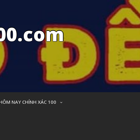
00.com
HÔM NAY CHÍNH XÁC 100