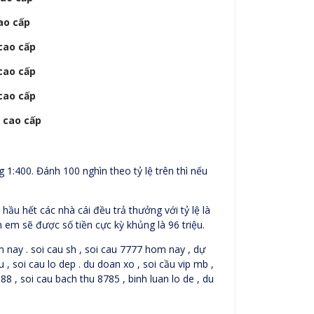
ao cấp
cao cấp
cao cấp
cao cấp
p cao cấp
 1:400. Đánh 100 nghìn theo tỷ lệ trên thì nếu
hầu hết các nhà cái đều trả thưởng với tỷ lệ là
h em sẽ được số tiền cực kỳ khủng là 96 triệu.
 nay . soi cau sh , soi cau 7777 hom nay , dự
, soi cau lo dep . du doan xo , soi cầu vip mb ,
 , soi cau bach thu 8785 , binh luan lo de , du