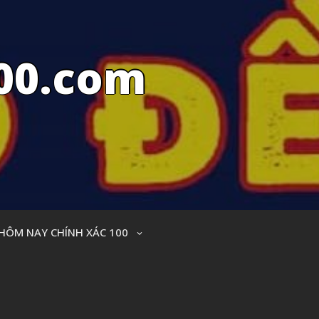
00.com
HÔM NAY CHÍNH XÁC 100