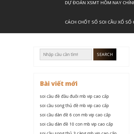
DỰ ĐOÁN XSMT HÔM NAY CHÍNH
CÁCH CHỐT SỐ SOI CẦU XỔ SỐ 
SEARCH
Bài viết mới
soi cầu đề đầu đuôi mb vip cao cấp
soi cầu song thủ đề mb vip cao cấp
soi cầu dàn đề 6 con mb vip cao cấp
soi cầu dàn đề 10 con mb vip cao cấp
soi cầu song thủ 3 càng mb vip cao cấp