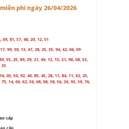
 miễn phí ngày 26/04/2026
, 09, 81, 57, 48, 20, 12, 51
 17, 99, 38, 13, 47, 28, 25, 35, 94, 42, 06, 09
89, 55, 25, 89, 29, 21, 49, 13, 15, 21, 98, 08, 53,
, 35
16, 05, 50, 92, 40, 85, 45, 28, 11, 84, 11, 62, 25,
, 75, 14, 00, 62, 36, 68, 08, 38, 56, 36, 93, 39, 76,
cao cấp
cao cấp