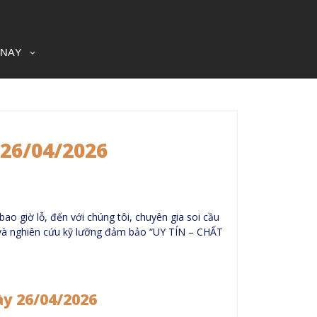
 NAY
 26/04/2026
ao giờ lỗ, đến với chúng tôi, chuyên gia soi cầu
 và nghiên cứu kỹ lưỡng đảm bảo “UY TÍN – CHẤT
ày 26/04/2026