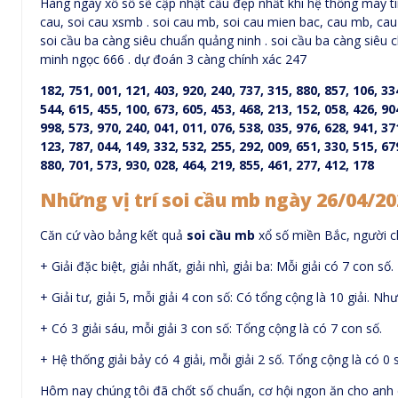
Hàng ngày xổ số sẽ cập nhật cầu đẹp nhất khi hệ thống máy tí
cau, soi cau xsmb . soi cau mb, soi cau mien bac, cau mb, cau 
soi cầu ba càng siêu chuẩn quảng ninh . soi cầu ba càng siêu c
minh ngọc 666 . dự đoán 3 càng chính xác 247
182, 751, 001, 121, 403, 920, 240, 737, 315, 880, 857, 106, 33
544, 615, 455, 100, 673, 605, 453, 468, 213, 152, 058, 426, 90
998, 573, 970, 240, 041, 011, 076, 538, 035, 976, 628, 941, 37
123, 787, 044, 149, 332, 532, 255, 292, 009, 651, 330, 515, 67
880, 701, 573, 930, 028, 464, 219, 855, 461, 277, 412, 178
Những vị trí soi cầu mb ngày 26/04/2
Căn cứ vào bảng kết quả
soi cầu mb
xổ số miền Bắc, người ch
+ Giải đặc biệt, giải nhất, giải nhì, giải ba: Mỗi giải có 7 con s
+ Giải tư, giải 5, mỗi giải 4 con số: Có tổng cộng là 10 giải. 
+ Có 3 giải sáu, mỗi giải 3 con số: Tổng cộng là có 7 con số.
+ Hệ thống giải bảy có 4 giải, mỗi giải 2 số. Tổng cộng là có 0 
Hôm nay chúng tôi đã chốt số chuẩn, cơ hội ngon ăn cho anh 