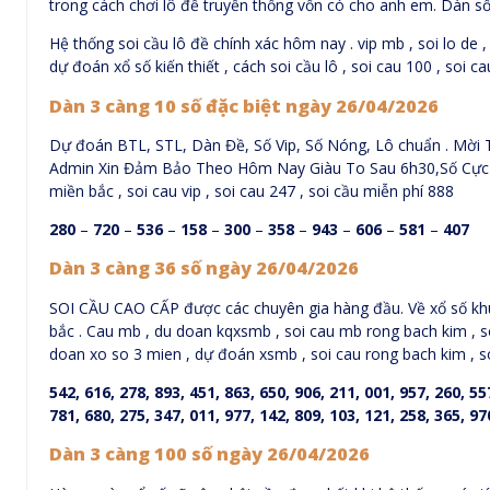
trong cách chơi lô đề truyền thống vốn có cho anh em. Dàn s
Hệ thống soi cầu lô đề chính xác hôm nay . vip mb , soi lo de , 
dự đoán xổ số kiến thiết , cách soi cầu lô , soi cau 100 , soi c
Dàn 3 càng 10 số đặc biệt ngày 26/04/2026
Dự đoán BTL, STL, Dàn Đề, Số Vip, Số Nóng, Lô chuẩn . Mời
Admin Xin Đảm Bảo Theo Hôm Nay Giàu To Sau 6h30,Số Cực Đ
miền bắc , soi cau vip , soi cau 247 , soi cầu miễn phí 888
280
–
720
–
536
–
158
–
300
–
358
–
943
–
606
–
581
–
407
Dàn 3 càng 36 số ngày 26/04/2026
SOI CẦU CAO CẤP được các chuyên gia hàng đầu. Về xổ số khu
bắc . Cau mb , du doan kqxsmb , soi cau mb rong bach kim , so
doan xo so 3 mien , dự đoán xsmb , soi cau rong bach kim , s
542, 616, 278, 893, 451, 863, 650, 906, 211, 001, 957, 260, 55
781, 680, 275, 347, 011, 977, 142, 809, 103, 121, 258, 365, 97
Dàn 3 càng 100 số ngày 26/04/2026