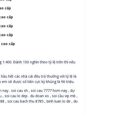
ao cấp
cao cấp
cao cấp
cao cấp
p cao cấp
 1:400. Đánh 100 nghìn theo tỷ lệ trên thì nếu
hầu hết các nhà cái đều trả thưởng với tỷ lệ là
h em sẽ được số tiền cực kỳ khủng là 96 triệu.
 nay . soi cau sh , soi cau 7777 hom nay , dự
, soi cau lo dep . du doan xo , soi cầu vip mb ,
 , soi cau bach thu 8785 , binh luan lo de , du