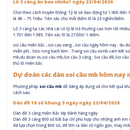
Lô 3 càng ăn bao nhiêu? ngày 22/04/2026
Chơi theo cách truyền thống: Tỷ lệ sẽ dao động từ 1:400 đến 1
là 48 – 75 Triệu. Tiền xác cho mỗi điểm lô là 23 nghìn/điểm.
Lô 3 càng tại các nhà cái có tỷ lệ trả thưởng cao hơn rất nhi
1:701 đến 1:985. Tiền xác lô là 27.000/ 1 điểm.
soi câu miền bắc , soi cau vang , soi cầu ngày hôm nay . du do
miễn phí , loto rong bach kim . Trang soi cầu xsmb cam kết so
mb,du doan xs,soi càu mb,Soi cầu 3 càng . Soi cầu đề,Soi cầ
thủ lô miền bắc
Dự đoán các dàn soi cầu mb hôm nay 
Phương pháp
soi cầu mb
dễ dàng áp dụng và cho kết quả khá
cách sau:
Dàn đề 10 số khung 3 ngày ngày 22/04/2026
Dàn đề 3 càng miền Bắc Vip đánh hàng ngày
Dàn đề 3 càng 800 số bất bại chỉ phù hợp cho những anh em có
đã lựa chọn trong 800 số, để tìm ra dàn số ngắn gọn, may mắ