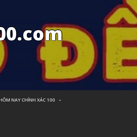
00.com
HÔM NAY CHÍNH XÁC 100