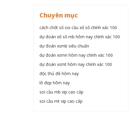
Chuyên mục
cách chốt số soi cầu xổ số chính xác 100
dự đoán xổ số mb hôm nay chính xác 100
dự đoán xsmb siêu chuẩn
dự đoán xsmn hôm nay chính xác 100
dự đoán xsmt hôm nay chính xác 100
độc thủ đề hôm nay
lô đẹp hôm nay
soi cầu mb vip cao cấp
soi cầu mt vip cao cấp