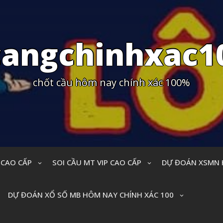
cangchinhxac1
chốt cầu hôm nay chính xác 100%
 CAO CẤP
SOI CẦU MT VIP CAO CẤP
DỰ ĐOÁN XSMN 
DỰ ĐOÁN XỔ SỐ MB HÔM NAY CHÍNH XÁC 100