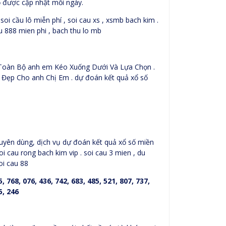
ố được cập nhật mỗi ngày.
soi cầu lô miễn phí , soi cau xs , xsmb bach kim .
au 888 mien phi , bach thu lo mb
 Toàn Bộ anh em Kéo Xuống Dưới Và Lựa Chọn .
ẹp Cho anh Chị Em . dự đoán kết quả xổ số
yên dùng, dịch vụ dự đoán kết quả xổ số miền
i cau rong bach kim vip . soi cau 3 mien , du
oi cau 88
5, 768, 076, 436, 742, 683, 485, 521, 807, 737,
5, 246