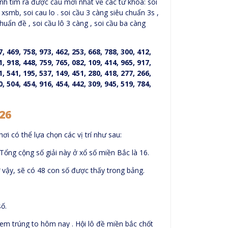
nh tìm ra được cầu mới nhất về các từ khóa: soi
xsmb, soi cau lo . soi cầu 3 càng siêu chuẩn 3s ,
huẩn đề , soi cầu lô 3 càng , soi cầu ba càng
7, 469, 758, 973, 462, 253, 668, 788, 300, 412,
1, 918, 448, 759, 765, 082, 109, 414, 965, 917,
1, 541, 195, 537, 149, 451, 280, 418, 277, 266,
0, 504, 454, 916, 454, 442, 309, 945, 519, 784,
026
ơi có thể lựa chọn các vị trí như sau:
ố. Tổng cộng số giải này ở xổ số miền Bắc là 16.
Như vậy, sẽ có 48 con số được thấy trong bảng.
số.
em trúng to hôm nay . Hội lô đề miền bắc chốt