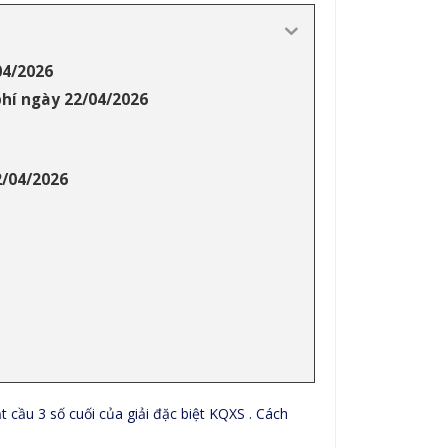
04/2026
phí ngày 22/04/2026
2/04/2026
 cầu 3 số cuối của giải đặc biệt KQXS . Cách