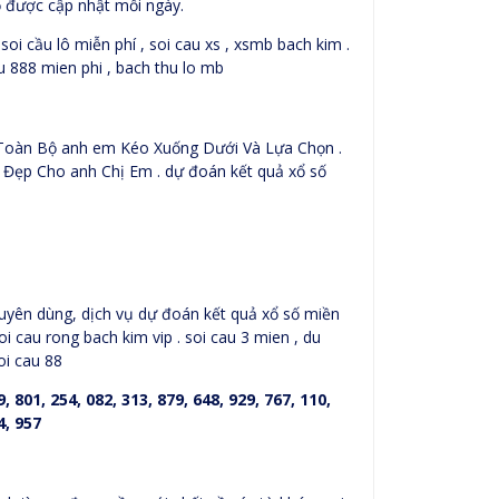
ố được cập nhật mỗi ngày.
soi cầu lô miễn phí , soi cau xs , xsmb bach kim .
au 888 mien phi , bach thu lo mb
 Toàn Bộ anh em Kéo Xuống Dưới Và Lựa Chọn .
ẹp Cho anh Chị Em . dự đoán kết quả xổ số
yên dùng, dịch vụ dự đoán kết quả xổ số miền
i cau rong bach kim vip . soi cau 3 mien , du
oi cau 88
9, 801, 254, 082, 313, 879, 648, 929, 767, 110,
4, 957