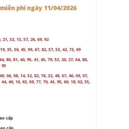
 miễn phí ngày 11/04/2026
, 21, 32, 13, 57, 26, 69, 92
 19, 35, 36, 45, 99, 67, 82, 57, 53, 42, 73, 69
44, 80, 81, 40, 95, 41, 45, 79, 53, 20, 27, 64, 80,
, 95
49, 06, 08, 14, 32, 82, 76, 32, 48, 67, 46, 09, 07,
, 44, 40, 16, 63, 69, 77, 70, 43, 95, 60, 18, 02, 55,
cao cấp
cao cấp