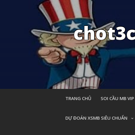
Skip
to
content
chot3
TRANG CHỦ
SOI CẦU MB VIP
DỰ ĐOÁN XSMB SIÊU CHUẨN