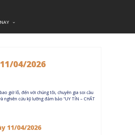
 NAY
 11/04/2026
ao giờ lỗ, đến với chúng tôi, chuyên gia soi cầu
 và nghiên cứu kỹ lưỡng đảm bảo “UY TÍN – CHẤT
ày 11/04/2026