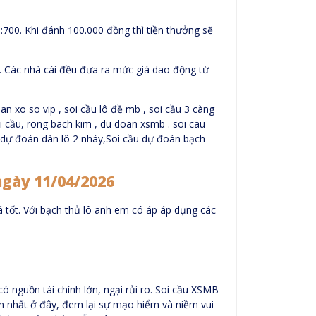
:700. Khi đánh 100.000 đồng thì tiền thưởng sẽ
ều. Các nhà cái đều đưa ra mức giá dao động từ
an xo so vip , soi cầu lô đề mb , soi cầu 3 càng
i cầu, rong bach kim , du doan xsmb . soi cau
u dự đoán dàn lô 2 nháy,Soi cầu dự đoán bạch
ngày 11/04/2026
 tốt. Với bạch thủ lô anh em có áp áp dụng các
 nguồn tài chính lớn, ngại rủi ro. Soi cầu XSMB
n nhất ở đây, đem lại sự mạo hiểm và niềm vui