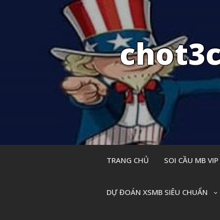
Skip
to
content
chot3
TRANG CHỦ
SOI CẦU MB VIP
DỰ ĐOÁN XSMB SIÊU CHUẨN