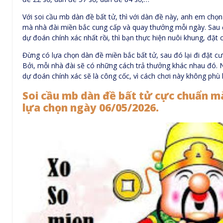
Với soi cầu mb dàn đề bất tử, thì với dàn đề này, anh em chọn 
mà nhà đài miền bắc cung cấp và quay thưởng mỗi ngày. Sau đ
dự đoán chính xác nhất rồi, thì bạn thực hiện nuôi khung, đặt 
Đừng có lựa chọn dàn đề miền bắc bất tử, sau đó lại đi đặt 
Bởi, mỗi nhà đài sẽ có những cách trả thưởng khác nhau đó. 
dự đoán chính xác sẽ là công cốc, vì cách chơi này không phù
Soi cầu mb dàn đề bất tử cực chuẩn m
lựa chọn ngày 06/05/2026.