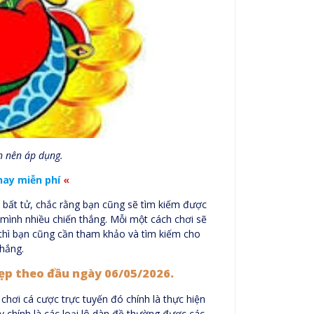
n nên áp dụng.
ay miễn phí
«
 bất tử, chắc rằng bạn cũng sẽ tìm kiếm được
mình nhiều chiến thắng. Mỗi một cách chơi sẽ
 thì bạn cũng cần tham khảo và tìm kiếm cho
thắng.
đẹp theo đầu ngày 06/05/2026.
chơi cá cược trực tuyến đó chính là thực hiện
y chính là các loại lô dàn đề thường được các