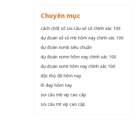
Chuyên mục
cách chốt số soi cầu xổ số chính xác 100
dự đoán xổ số mb hôm nay chính xác 100
dự đoán xsmb siêu chuẩn
dự đoán xsmn hôm nay chính xác 100
dự đoán xsmt hôm nay chính xác 100
độc thủ đề hôm nay
lô đẹp hôm nay
soi cầu mb vip cao cấp
soi cầu mt vip cao cấp