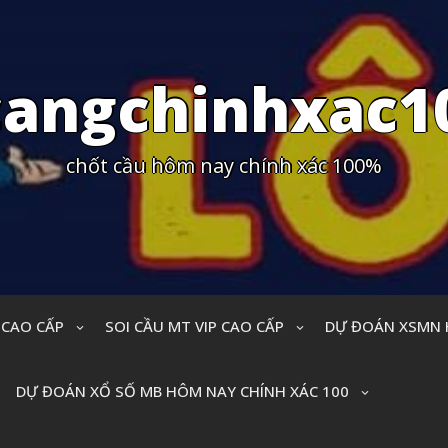
cangchinhxac1
chốt cầu hôm nay chính xác 100%
 CAO CẤP
SOI CẦU MT VIP CAO CẤP
DỰ ĐOÁN XSMN 
DỰ ĐOÁN XỔ SỐ MB HÔM NAY CHÍNH XÁC 100