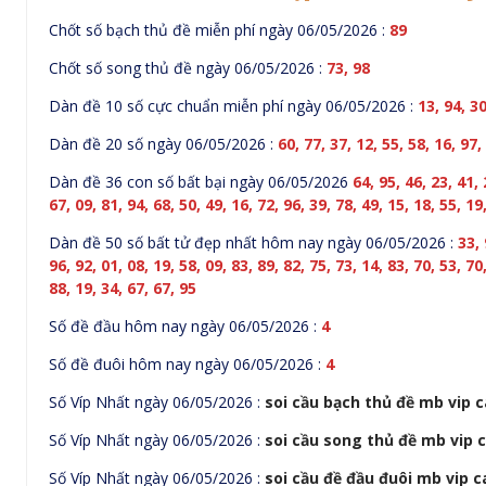
Chốt số bạch thủ đề miễn phí ngày 06/05/2026 :
89
Chốt số song thủ đề ngày 06/05/2026 :
73, 98
Dàn đề 10 số cực chuẩn miễn phí ngày 06/05/2026 :
13, 94, 30
Dàn đề 20 số ngày 06/05/2026 :
60, 77, 37, 12, 55, 58, 16, 97,
Dàn đề 36 con số bất bại ngày 06/05/2026
64, 95, 46, 23, 41, 
67, 09, 81, 94, 68, 50, 49, 16, 72, 96, 39, 78, 49, 15, 18, 55, 19
Dàn đề 50 số bất tử đẹp nhất hôm nay ngày 06/05/2026 :
33, 
96, 92, 01, 08, 19, 58, 09, 83, 89, 82, 75, 73, 14, 83, 70, 53, 70
88, 19, 34, 67, 67, 95
Số đề đầu hôm nay ngày 06/05/2026 :
4
Số đề đuôi hôm nay ngày 06/05/2026 :
4
Số Víp Nhất ngày 06/05/2026 :
soi cầu bạch thủ đề mb vip 
Số Víp Nhất ngày 06/05/2026 :
soi cầu song thủ đề mb vip 
Số Víp Nhất ngày 06/05/2026 :
soi cầu đề đầu đuôi mb vip c