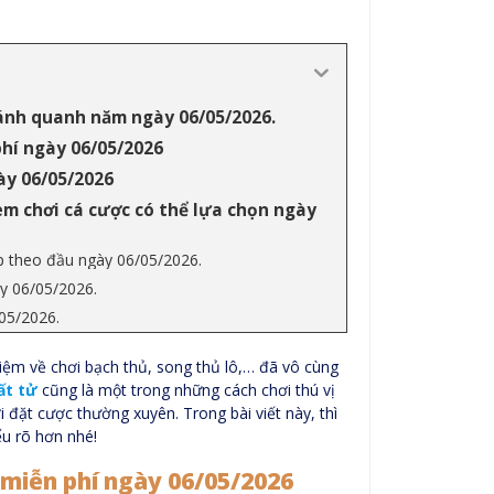
đánh quanh năm ngày 06/05/2026.
phí ngày 06/05/2026
ày 06/05/2026
em chơi cá cược có thể lựa chọn ngày
p theo đầu ngày 06/05/2026.
y 06/05/2026.
05/2026.
niệm về chơi bạch thủ, song thủ lô,… đã vô cùng
ất tử
cũng là một trong những cách chơi thú vị
 đặt cược thường xuyên. Trong bài viết này, thì
ểu rõ hơn nhé!
 miễn phí ngày 06/05/2026