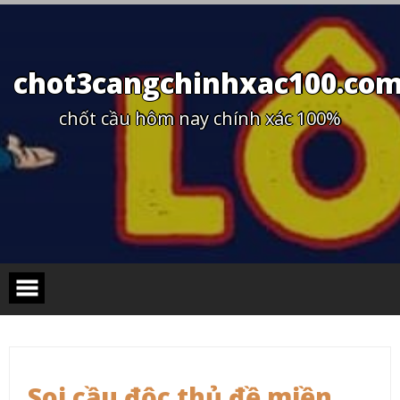
Skip
to
content
chot3cangchinhxac100.co
chốt cầu hôm nay chính xác 100%
Soi cầu độc thủ đề miền