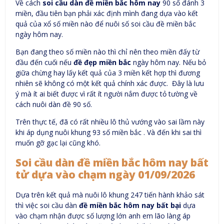
Về cách
soi cầu dàn đề miền bắc hôm nay
90 số đánh 3
miền, đầu tiên bạn phải xác định mình đang dựa vào kết
quả của xổ số miền nào để nuôi số soi cầu đề miền bắc
ngày hôm nay.
Bạn đang theo số miền nào thì chỉ nên theo miền đấy từ
đầu đến cuối nếu
đề đẹp miền bắc
ngày hôm nay. Nếu bỏ
giữa chừng hay lấy kết quả của 3 miền kết hợp thì đương
nhiên sẽ không có một kết quả chính xác được. Đây là lưu
ý mà ít ai biết được vì rất ít người nắm được tỏ tường về
cách nuôi dàn đề 90 số.
Trên thực tế, đã có rất nhiều lô thủ vướng vào sai lầm này
khi áp dụng nuôi khung 93 số miền bắc . Và đến khi sai thì
muốn gỡ gạc lại cũng khó.
Soi cầu dàn đề miền bắc hôm nay bất
tử dựa vào chạm ngày 01/09/2026
Dựa trên kết quả mà nuôi lô khung 247 tiến hành khảo sát
thì việc soi cầu dàn
đề miền bắc hôm nay bất bại
dựa
vào chạm nhận được số lượng lớn anh em lão làng áp