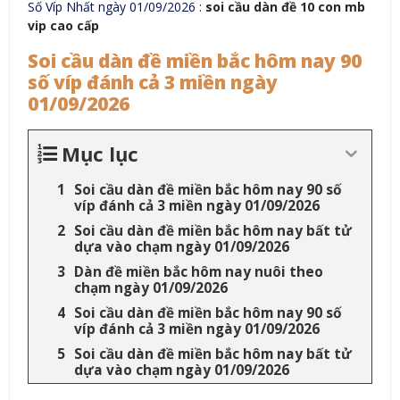
Số Víp Nhất ngày 01/09/2026 :
soi cầu dàn đề 10 con mb
vip cao cấp
Soi cầu dàn đề miền bắc hôm nay 90
số víp đánh cả 3 miền ngày
01/09/2026
Mục lục
Soi cầu dàn đề miền bắc hôm nay 90 số
víp đánh cả 3 miền ngày 01/09/2026
Soi cầu dàn đề miền bắc hôm nay bất tử
dựa vào chạm ngày 01/09/2026
Dàn đề miền bắc hôm nay nuôi theo
chạm ngày 01/09/2026
Soi cầu dàn đề miền bắc hôm nay 90 số
víp đánh cả 3 miền ngày 01/09/2026
Soi cầu dàn đề miền bắc hôm nay bất tử
dựa vào chạm ngày 01/09/2026