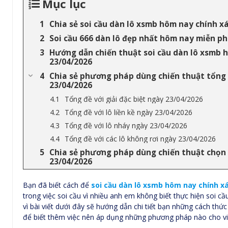
Mục lục
Chia sẻ soi cầu dàn lô xsmb hôm nay chính x
Soi cầu 666 dàn lô đẹp nhất hôm nay miễn ph
Hướng dẫn chiến thuật soi cầu dàn lô xsmb 
23/04/2026
Chia sẻ phương pháp dùng chiến thuật tổng 
23/04/2026
Tổng đề với giải đặc biệt ngày 23/04/2026
Tổng đề với lô liền kề ngày 23/04/2026
Tổng đề với lô nháy ngày 23/04/2026
Tổng đề với các lô không rơi ngày 23/04/2026
Chia sẻ phương pháp dùng chiến thuật chọn 
23/04/2026
Bạn đã biết cách để
soi cầu dàn lô xsmb hôm nay chính x
trong việc soi cầu vì nhiều anh em không biết thực hiện soi cầ
vì bài viết dưới đây sẽ hướng dẫn chi tiết bạn những cách thức
để biết thêm việc nên áp dụng những phương pháp nào cho vi