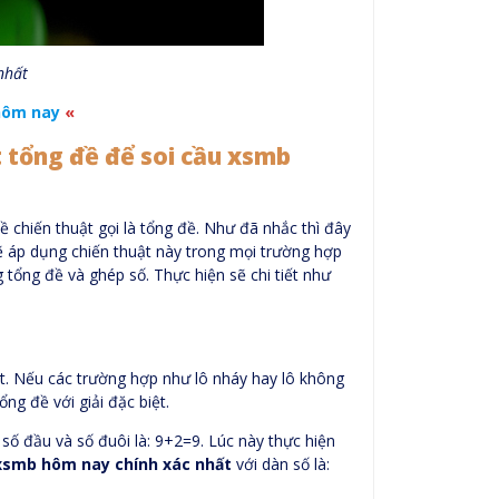
nhất
hôm nay
«
 tổng đề để soi cầu xsmb
 về chiến thuật gọi là tổng đề. Như đã nhắc thì đây
sẽ áp dụng chiến thuật này trong mọi trường hợp
 tổng đề và ghép số. Thực hiện sẽ chi tiết như
iệt. Nếu các trường hợp như lô nháy hay lô không
ng đề với giải đặc biệt.
 số đầu và số đuôi là: 9+2=9. Lúc này thực hiện
 xsmb hôm nay chính xác nhất
với dàn số là: