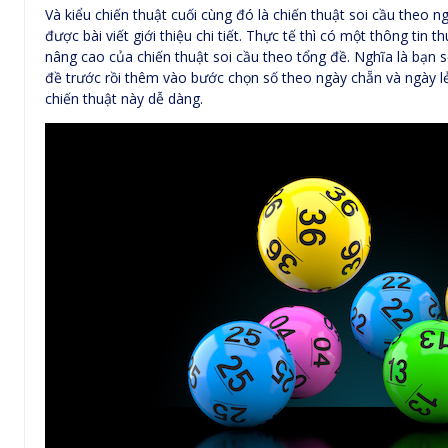
Và kiểu chiến thuật cuối cùng đó là chiến thuật soi cầu theo ng
được bài viết giới thiệu chi tiết. Thực tế thì có một thông tin th
nâng cao của chiến thuật soi cầu theo tổng đề. Nghĩa là bạn s
đề trước rồi thêm vào bước chọn số theo ngày chẵn và ngày lẻ
chiến thuật này dễ dàng.