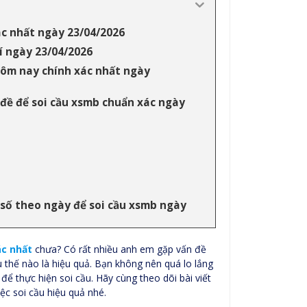
ác nhất ngày 23/04/2026
í ngày 23/04/2026
hôm nay chính xác nhất ngày
đề để soi cầu xsmb chuẩn xác ngày
số theo ngày để soi cầu xsmb ngày
ác nhất
chưa? Có rất nhiều anh em gặp vấn đề
u thế nào là hiệu quả. Bạn không nên quá lo lắng
 để thực hiện soi cầu. Hãy cùng theo dõi bài viết
ệc soi cầu hiệu quả nhé.