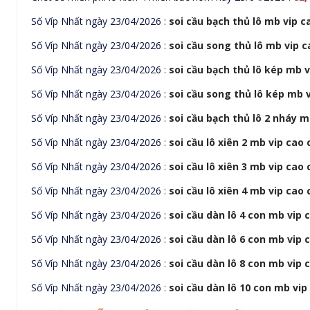
Số Víp Nhất ngày 23/04/2026 :
soi cầu bạch thủ lô mb vip c
Số Víp Nhất ngày 23/04/2026 :
soi cầu song thủ lô mb vip c
Số Víp Nhất ngày 23/04/2026 :
soi cầu bạch thủ lô kép mb v
Số Víp Nhất ngày 23/04/2026 :
soi cầu song thủ lô kép mb 
Số Víp Nhất ngày 23/04/2026 :
soi cầu bạch thủ lô 2 nháy m
Số Víp Nhất ngày 23/04/2026 :
soi cầu lô xiên 2 mb vip cao 
Số Víp Nhất ngày 23/04/2026 :
soi cầu lô xiên 3 mb vip cao 
Số Víp Nhất ngày 23/04/2026 :
soi cầu lô xiên 4 mb vip cao 
Số Víp Nhất ngày 23/04/2026 :
soi cầu dàn lô 4 con mb vip 
Số Víp Nhất ngày 23/04/2026 :
soi cầu dàn lô 6 con mb vip 
Số Víp Nhất ngày 23/04/2026 :
soi cầu dàn lô 8 con mb vip 
Số Víp Nhất ngày 23/04/2026 :
soi cầu dàn lô 10 con mb vip