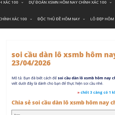
 XÁC 100
DỰ ĐOÁN XSMN HÔM NAY CHÍNH XÁC 100
CHÍNH XÁC 100
ĐỘC THỦ ĐỀ HÔM NAY
LÔ ĐẸP HÔM
soi cầu dàn lô xsmb hôm na
23/04/2026
Mô tả: Bạn đã biết cách để
soi cầu dàn lô xsmb hôm nay c
viết dưới đây là dành cho bạn để thực hiện soi cầu nhé.
»
chốt 3 càng có 1 
Chia sẻ soi cầu dàn lô xsmb hôm nay c