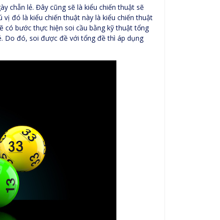
ày chẵn lẻ. Đây cũng sẽ là kiểu chiến thuật sẽ
ú vị đó là kiểu chiến thuật này là kiểu chiến thuật
ẽ có bước thực hiện soi cầu bằng kỹ thuật tổng
. Do đó, soi được đề với tổng đề thì áp dụng