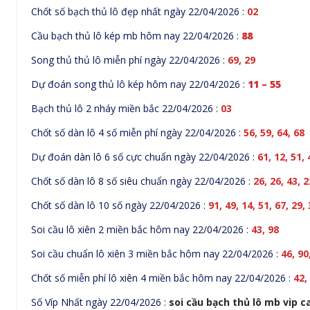
Chốt số bạch thủ lô đẹp nhất ngày 22/04/2026 :
02
Cầu bạch thủ lô kép mb hôm nay 22/04/2026 :
88
Song thủ thủ lô miễn phí ngày 22/04/2026 :
69, 29
Dự đoán song thủ lô kép hôm nay 22/04/2026 :
11 – 55
Bạch thủ lô 2 nháy miền bắc 22/04/2026 :
03
Chốt số dàn lô 4 số miễn phí ngày 22/04/2026 :
56, 59, 64, 68
Dự đoán dàn lô 6 số cực chuẩn ngày 22/04/2026 :
61, 12, 51, 
Chốt số dàn lô 8 số siêu chuẩn ngày 22/04/2026 :
26, 26, 43, 2
Chốt số dàn lô 10 số ngày 22/04/2026 :
91, 49, 14, 51, 67, 29, 
Soi cầu lô xiên 2 miền bắc hôm nay 22/04/2026 :
43, 98
Soi cầu chuẩn lô xiên 3 miền bắc hôm nay 22/04/2026 :
46, 90
Chốt số miễn phí lô xiên 4 miền bắc hôm nay 22/04/2026 :
42,
Số Víp Nhất ngày 22/04/2026 :
soi cầu bạch thủ lô mb vip c