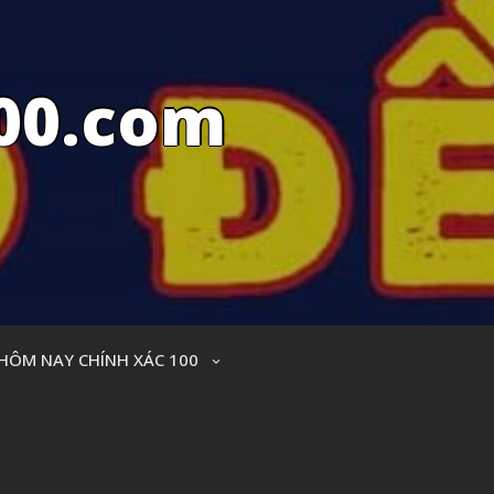
00.com
HÔM NAY CHÍNH XÁC 100