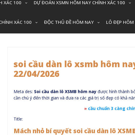
 XÁC 100
DỰ ĐOÁN XSMN HÔM NAY CHÍNH XÁC 100
CHÍNH XÁC 100
ĐỘC THỦ ĐỀ HÔM NAY
LÔ ĐẸP HÔM
soi cầu dàn lô xsmb hôm na
22/04/2026
Meta des:
Soi cầu dàn lô XSMB hôm nay
được hình thành bởi
cần chú ý đến thời gian và đưa ra các giá trị số đẹp có khả nă
»
cầu chuẩn 3 càng chí
Title:
Mách nhỏ bí quyết soi cầu dàn lô XS