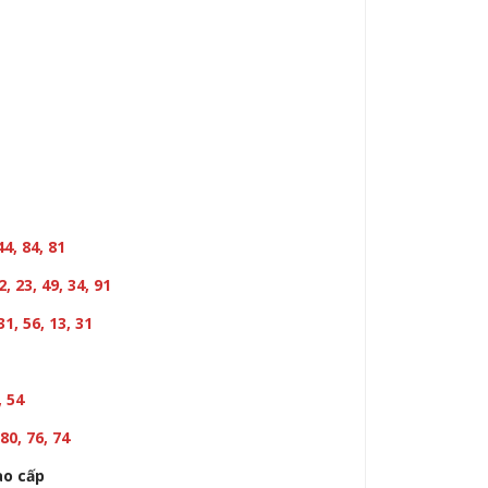
44, 84, 81
2, 23, 49, 34, 91
31, 56, 13, 31
, 54
 80, 76, 74
ao cấp