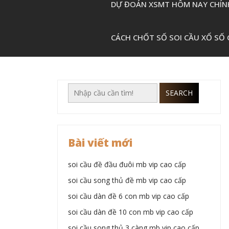
DỰ ĐOÁN XSMT HÔM NAY CHÍNH
CÁCH CHỐT SỐ SOI CẦU XỔ SỐ 
SEARCH
Bài viết mới
soi cầu đề đầu đuôi mb vip cao cấp
soi cầu song thủ đề mb vip cao cấp
soi cầu dàn đề 6 con mb vip cao cấp
soi cầu dàn đề 10 con mb vip cao cấp
soi cầu song thủ 3 càng mb vip cao cấp