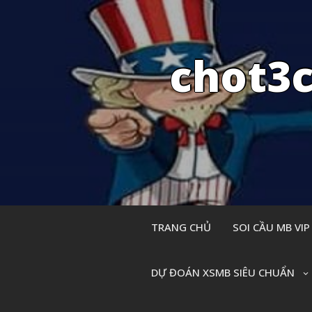
Skip
to
content
chot3
TRANG CHỦ
SOI CẦU MB VIP
DỰ ĐOÁN XSMB SIÊU CHUẨN