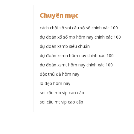
Chuyên mục
cách chốt số soi cầu xổ số chính xác 100
dự đoán xổ số mb hôm nay chính xác 100
dự đoán xsmb siêu chuẩn
dự đoán xsmn hôm nay chính xác 100
dự đoán xsmt hôm nay chính xác 100
độc thủ đề hôm nay
lô đẹp hôm nay
soi cầu mb vip cao cấp
soi cầu mt vip cao cấp