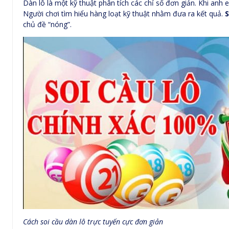
Dàn lô là một kỹ thuật phân tích các chỉ số đơn giản. Khi anh 
Người chơi tìm hiểu hàng loạt kỹ thuật nhằm đưa ra kết quả.
S
chủ đề “nóng”.
Cách soi cầu dàn lô trực tuyến cực đơn giản