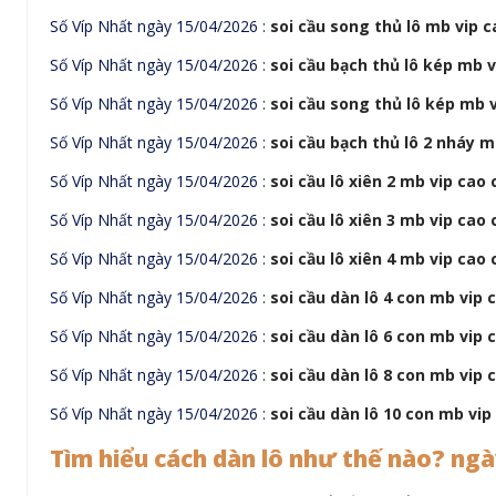
Số Víp Nhất ngày 15/04/2026 :
soi cầu song thủ lô mb vip c
Số Víp Nhất ngày 15/04/2026 :
soi cầu bạch thủ lô kép mb v
Số Víp Nhất ngày 15/04/2026 :
soi cầu song thủ lô kép mb 
Số Víp Nhất ngày 15/04/2026 :
soi cầu bạch thủ lô 2 nháy m
Số Víp Nhất ngày 15/04/2026 :
soi cầu lô xiên 2 mb vip cao 
Số Víp Nhất ngày 15/04/2026 :
soi cầu lô xiên 3 mb vip cao 
Số Víp Nhất ngày 15/04/2026 :
soi cầu lô xiên 4 mb vip cao 
Số Víp Nhất ngày 15/04/2026 :
soi cầu dàn lô 4 con mb vip 
Số Víp Nhất ngày 15/04/2026 :
soi cầu dàn lô 6 con mb vip 
Số Víp Nhất ngày 15/04/2026 :
soi cầu dàn lô 8 con mb vip 
Số Víp Nhất ngày 15/04/2026 :
soi cầu dàn lô 10 con mb vip
Tìm hiểu cách dàn lô như thế nào? ng