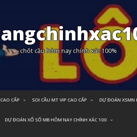
cangchinhxac1
chốt cầu hôm nay chính xác 100%
 CAO CẤP
SOI CẦU MT VIP CAO CẤP
DỰ ĐOÁN XSMN 
DỰ ĐOÁN XỔ SỐ MB HÔM NAY CHÍNH XÁC 100