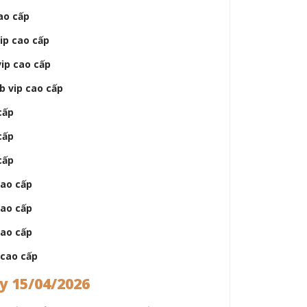
ao cấp
ip cao cấp
vip cao cấp
b vip cao cấp
cấp
cấp
cấp
cao cấp
cao cấp
cao cấp
 cao cấp
ày 15/04/2026