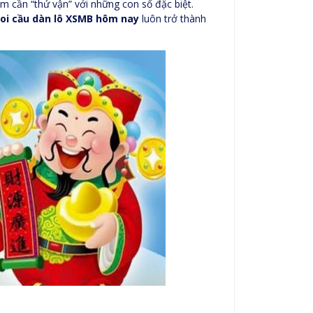
em cần “thử vận” với những con số đặc biệt.
oi cầu dàn lô XSMB hôm nay
luôn trở thành