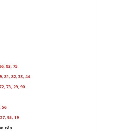
96, 93, 75
9, 81, 82, 33, 44
72, 73, 29, 90
, 56
 27, 95, 19
ao cấp