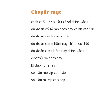
Chuyên mục
cách chốt số soi cầu xổ số chính xác 100
dự đoán xổ số mb hôm nay chính xác 100
dự đoán xsmb siêu chuẩn
dự đoán xsmn hôm nay chính xác 100
dự đoán xsmt hôm nay chính xác 100
độc thủ đề hôm nay
lô đẹp hôm nay
soi cầu mb vip cao cấp
soi cầu mt vip cao cấp