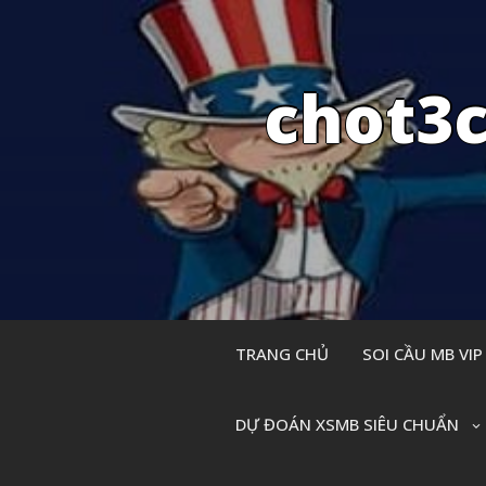
Skip
to
content
chot3
TRANG CHỦ
SOI CẦU MB VIP
DỰ ĐOÁN XSMB SIÊU CHUẨN