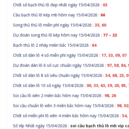
Chốt số bạch thủ lô đẹp nhất ngày 15/04/2026 :
03
Cầu bạch thủ lô kép mb hôm nay 15/04/2026 :
66
Song thủ thủ lô miễn phí ngày 15/04/2026 :
33, 60
Dự đoán song thủ lô kép hôm nay 15/04/2026 :
77 – 22
Bạch thủ lô 2 nháy miền bắc 15/04/2026 :
64
Chốt số dàn lô 4 số miễn phí ngày 15/04/2026 :
17, 33, 09, 07
Dự đoán dàn lô 6 số cực chuẩn ngày 15/04/2026 :
97, 58, 84, 
Chốt số dàn lô 8 số siêu chuẩn ngày 15/04/2026 :
54, 68, 23, 0
Chốt số dàn lô 10 số ngày 15/04/2026 :
00, 33, 63, 39, 20, 85, 
Soi cầu lô xiên 2 miền bắc hôm nay 15/04/2026 :
98, 26
Soi cầu chuẩn lô xiên 3 miền bắc hôm nay 15/04/2026 :
98, 02
Chốt số miễn phí lô xiên 4 miền bắc hôm nay 15/04/2026 :
54,
Số Víp Nhất ngày 15/04/2026 :
soi cầu bạch thủ lô mb vip c