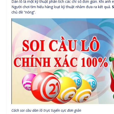
Dàn lô là một kỹ thuật phân tích các chỉ số đơn giản. Khi anh 
Người chơi tìm hiểu hàng loạt kỹ thuật nhằm đưa ra kết quả.
S
chủ đề “nóng”.
Cách soi cầu dàn lô trực tuyến cực đơn giản