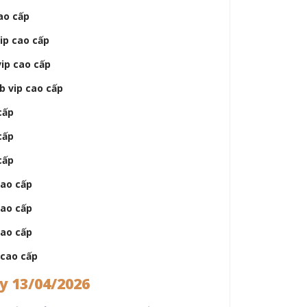
ao cấp
ip cao cấp
vip cao cấp
b vip cao cấp
cấp
cấp
cấp
cao cấp
cao cấp
cao cấp
 cao cấp
ày 13/04/2026