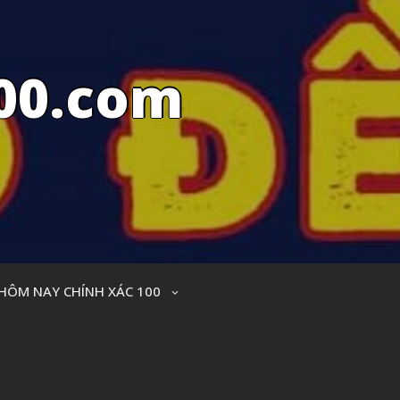
00.com
HÔM NAY CHÍNH XÁC 100