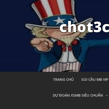
Skip
to
content
chot3
TRANG CHỦ
SOI CẦU MB VIP
DỰ ĐOÁN XSMB SIÊU CHUẨN