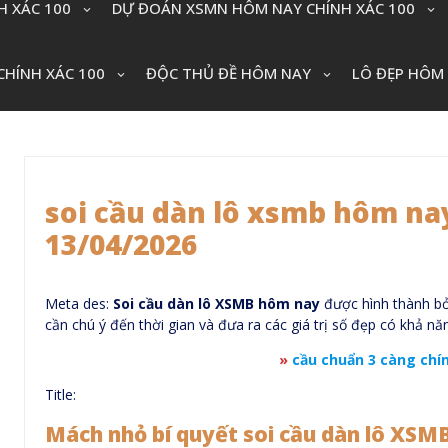
 XÁC 100
DỰ ĐOÁN XSMN HÔM NAY CHÍNH XÁC 100
CHÍNH XÁC 100
ĐỘC THỦ ĐỀ HÔM NAY
LÔ ĐẸP HÔM
soi cầu dàn lô xsmb hôm na
13/04/2026
Meta des:
Soi cầu dàn lô XSMB hôm nay
được hình thành bởi
cần chú ý đến thời gian và đưa ra các giá trị số đẹp có khả nă
»
cầu chuẩn 3 càng chí
Title:
Mách nhỏ bí quyết soi cầu dàn lô XS