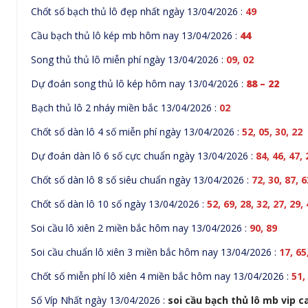
Chốt số bạch thủ lô đẹp nhất ngày 13/04/2026 :
49
Cầu bạch thủ lô kép mb hôm nay 13/04/2026 :
44
Song thủ thủ lô miễn phí ngày 13/04/2026 :
09, 02
Dự đoán song thủ lô kép hôm nay 13/04/2026 :
88 – 22
Bạch thủ lô 2 nháy miền bắc 13/04/2026 :
02
Chốt số dàn lô 4 số miễn phí ngày 13/04/2026 :
52, 05, 30, 22
Dự đoán dàn lô 6 số cực chuẩn ngày 13/04/2026 :
84, 46, 47, 
Chốt số dàn lô 8 số siêu chuẩn ngày 13/04/2026 :
72, 30, 87, 6
Chốt số dàn lô 10 số ngày 13/04/2026 :
52, 69, 28, 32, 27, 29, 
Soi cầu lô xiên 2 miền bắc hôm nay 13/04/2026 :
90, 89
Soi cầu chuẩn lô xiên 3 miền bắc hôm nay 13/04/2026 :
17, 65
Chốt số miễn phí lô xiên 4 miền bắc hôm nay 13/04/2026 :
51,
Số Víp Nhất ngày 13/04/2026 :
soi cầu bạch thủ lô mb vip c