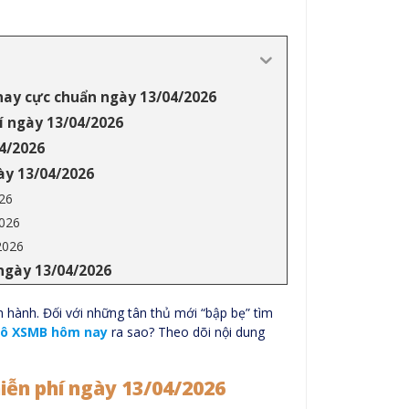
nay cực chuẩn ngày 13/04/2026
í ngày 13/04/2026
04/2026
ày 13/04/2026
026
2026
2026
ngày 13/04/2026
 hành. Đối với những tân thủ mới “bập bẹ” tìm
 lô XSMB hôm nay
ra sao? Theo dõi nội dung
iễn phí ngày 13/04/2026