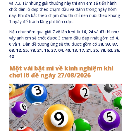
và 7.3. Từ những giải thưởng này thì anh em sẽ tiến hành
chốt dàn lô đẹp theo chạm đầu và đánh trong ngày hôm
nay. Khi đã bắt theo chạm đầu thì chỉ nên nuôi theo khung
1 ngày để tránh lãng phí tiền cược
Nếu như hôm qua giải 7 về lần lượt là
16
,
24
và
63
thì như
vậy anh em sẽ chốt được 3 chạm đầu đẹp nhất gồm có 4,
6 và 1. Dàn đề tương ứng sẽ thu được gồm có
38, 93, 87,
68, 12, 55, 78, 21, 16, 37, 04, 40, 13, 17, 21, 35, 78, 62, 36,
42
Một vài bật mí về kinh nghiệm khi
chơi lô đề ngày 27/08/2026