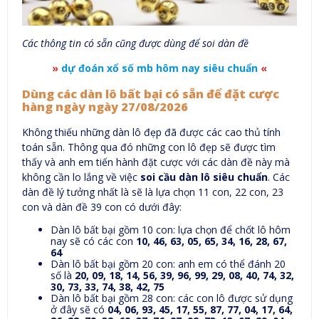
Các thông tin có sẵn cũng được dùng để soi dàn đề
»
dự đoán xổ số mb hôm nay siêu chuẩn
«
Dùng các dàn lô bất bại có sẵn để đặt cược
hàng ngày ngày 27/08/2026
Không thiếu những dàn lô đẹp đã được các cao thủ tính
toán sẵn. Thông qua đó những con lô đẹp sẽ được tìm
thấy và anh em tiến hành đặt cược với các dàn đề này mà
không cần lo lắng về việc
soi cầu dàn lô siêu chuẩn
. Các
dàn đề lý tưởng nhất là sẽ là lựa chọn 11 con, 22 con, 23
con và dàn đề 39 con có dưới đây:
Dàn lô bất bại gồm 10 con: lựa chọn để chốt lô hôm
nay sẽ có các con
10, 46, 63, 05, 65, 34, 16, 28, 67,
64
Dàn lô bất bại gồm 20 con: anh em có thể đánh 20
số là
20, 09, 18, 14, 56, 39, 96, 99, 29, 08, 40, 74, 32,
30, 73, 33, 74, 38, 42, 75
Dàn lô bất bại gồm 28 con: các con lô được sử dụng
ở đây sẽ có
04, 06, 93, 45, 17, 55, 87, 77, 04, 17, 64,