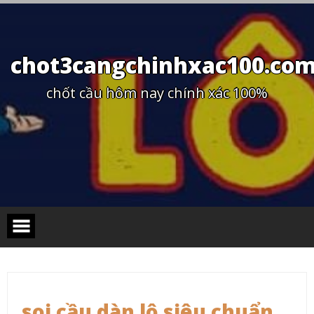
Skip
to
content
chot3cangchinhxac100.co
chốt cầu hôm nay chính xác 100%
soi cầu dàn lô siêu chuẩn