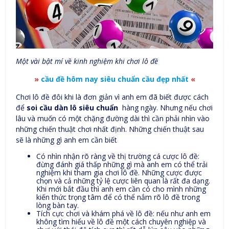
Một vài bật mí về kinh nghiệm khi chơi lô đề
»
cầu đề hôm nay siêu chuẩn cầu đẹp nhất
«
Chơi lô đề đôi khi là đơn giản vì anh em đã biết được cách
để
soi cầu dàn lô siêu chuẩn
hàng ngày. Nhưng nếu chơi
lâu và muốn có một chặng đường dài thì cần phải nhìn vào
những chiến thuật chơi nhất định. Những chiến thuật sau
sẽ là những gì anh em cần biết
Có nhìn nhận rõ ràng về thị trường cá cược lô đề:
đừng đánh giá thấp những gì mà anh em có thể trải
nghiệm khi tham gia chơi lô đề. Những cược được
chọn và cả những tỷ lệ cược liên quan là rất đa dạng.
Khi mới bắt đầu thì anh em cần có cho mình những
kiến thức trọng tâm để có thể nắm rõ lô đề trong
lòng bàn tay.
Tích cực chơi và khám phá về lô đề: nếu như anh em
không tìm hiểu về lô đề một cách chuyên nghiệp và