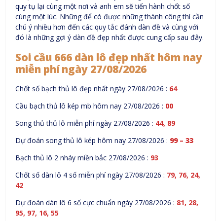
quy tụ lại cùng một nơi và anh em sẽ tiến hành chốt số
cùng một lúc. Những để có được những thành công thì cần
chú ý nhiều hơn đến các quy tắc đánh dàn đề và cùng với
đó là những gợi ý dàn đề đẹp nhất được cung cấp sau đây.
Soi cầu 666 dàn lô đẹp nhất hôm nay
miễn phí ngày 27/08/2026
Chốt số bạch thủ lô đẹp nhất ngày 27/08/2026 :
64
Cầu bạch thủ lô kép mb hôm nay 27/08/2026 :
00
Song thủ thủ lô miễn phí ngày 27/08/2026 :
44, 89
Dự đoán song thủ lô kép hôm nay 27/08/2026 :
99 – 33
Bạch thủ lô 2 nháy miền bắc 27/08/2026 :
93
Chốt số dàn lô 4 số miễn phí ngày 27/08/2026 :
79, 76, 24,
42
Dự đoán dàn lô 6 số cực chuẩn ngày 27/08/2026 :
81, 28,
95, 97, 16, 55