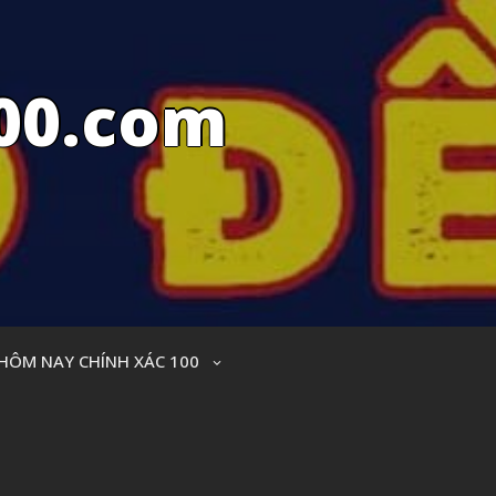
00.com
HÔM NAY CHÍNH XÁC 100