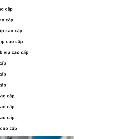
ao cấp
ao cấp
ip cao cấp
vip cao cấp
b vip cao cấp
cấp
cấp
cấp
cao cấp
cao cấp
cao cấp
 cao cấp