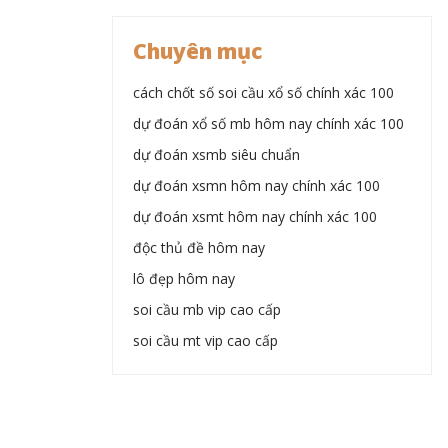
Chuyên mục
cách chốt số soi cầu xổ số chính xác 100
dự đoán xổ số mb hôm nay chính xác 100
dự đoán xsmb siêu chuẩn
dự đoán xsmn hôm nay chính xác 100
dự đoán xsmt hôm nay chính xác 100
độc thủ đề hôm nay
lô đẹp hôm nay
soi cầu mb vip cao cấp
soi cầu mt vip cao cấp