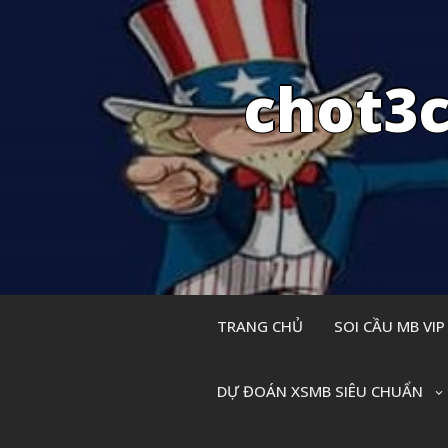
Skip
to
content
chot3
TRANG CHỦ
SOI CẦU MB VIP
DỰ ĐOÁN XSMB SIÊU CHUẨN