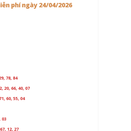
iễn phí ngày 24/04/2026
29, 78, 84
2, 20, 66, 40, 07
71, 60, 55, 04
, 03
 67, 12, 27