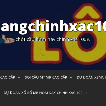
cangchinhxac1
chốt cầu hôm nay chính xác 100%
 CAO CẤP
SOI CẦU MT VIP CAO CẤP
DỰ ĐOÁN XSMN 
DỰ ĐOÁN XỔ SỐ MB HÔM NAY CHÍNH XÁC 100