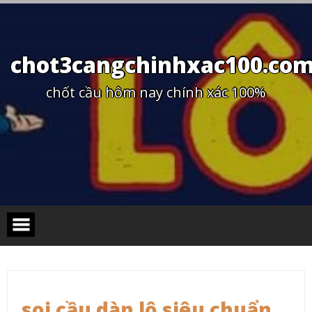
Skip
to
content
chot3cangchinhxac100.co
chốt cầu hôm nay chính xác 100%
soi cầu dàn lô siêu chuẩn