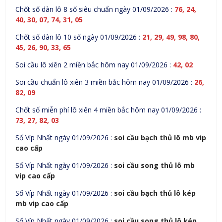
Chốt số dàn lô 8 số siêu chuẩn ngày 01/09/2026 :
76, 24,
40, 30, 07, 74, 31, 05
Chốt số dàn lô 10 số ngày 01/09/2026 :
21, 29, 49, 98, 80,
45, 26, 90, 33, 65
Soi cầu lô xiên 2 miền bắc hôm nay 01/09/2026 :
42, 02
Soi cầu chuẩn lô xiên 3 miền bắc hôm nay 01/09/2026 :
26,
82, 09
Chốt số miễn phí lô xiên 4 miền bắc hôm nay 01/09/2026 :
73, 27, 82, 03
Số Víp Nhất ngày 01/09/2026 :
soi cầu bạch thủ lô mb vip
cao cấp
Số Víp Nhất ngày 01/09/2026 :
soi cầu song thủ lô mb
vip cao cấp
Số Víp Nhất ngày 01/09/2026 :
soi cầu bạch thủ lô kép
mb vip cao cấp
Số Víp Nhất ngày 01/09/2026 :
soi cầu song thủ lô kép