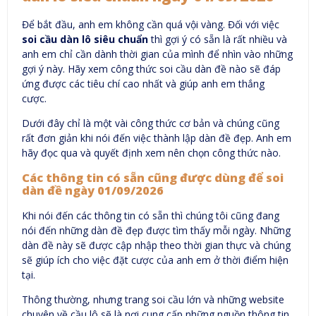
Để bắt đầu, anh em không cần quá vội vàng. Đối với việc
soi cầu dàn lô siêu chuẩn
thì gợi ý có sẵn là rất nhiều và
anh em chỉ cần dành thời gian của mình để nhìn vào những
gợi ý này. Hãy xem công thức soi cầu dàn đề nào sẽ đáp
ứng được các tiêu chí cao nhất và giúp anh em thắng
cược.
Dưới đây chỉ là một vài công thức cơ bản và chúng cũng
rất đơn giản khi nói đến việc thành lập dàn đề đẹp. Anh em
hãy đọc qua và quyết định xem nên chọn công thức nào.
Các thông tin có sẵn cũng được dùng để soi
dàn đề ngày 01/09/2026
Khi nói đến các thông tin có sẵn thì chúng tôi cũng đang
nói đến những dàn đề đẹp được tìm thấy mỗi ngày. Những
dàn đề này sẽ được cập nhập theo thời gian thực và chúng
sẽ giúp ích cho việc đặt cược của anh em ở thời điểm hiện
tại.
Thông thường, nhưng trang soi cầu lớn và những website
chuyên về cầu lô sẽ là nơi cung cấp những nguồn thông tin