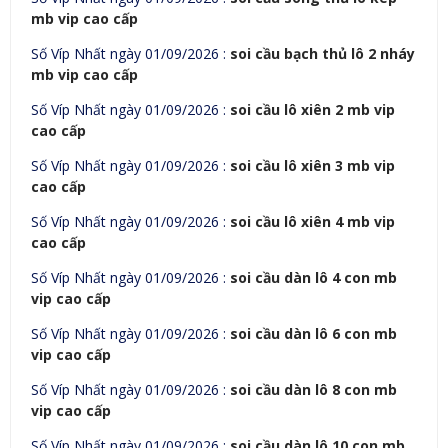
mb vip cao cấp
Số Víp Nhất ngày 01/09/2026 :
soi cầu bạch thủ lô 2 nháy
mb vip cao cấp
Số Víp Nhất ngày 01/09/2026 :
soi cầu lô xiên 2 mb vip
cao cấp
Số Víp Nhất ngày 01/09/2026 :
soi cầu lô xiên 3 mb vip
cao cấp
Số Víp Nhất ngày 01/09/2026 :
soi cầu lô xiên 4 mb vip
cao cấp
Số Víp Nhất ngày 01/09/2026 :
soi cầu dàn lô 4 con mb
vip cao cấp
Số Víp Nhất ngày 01/09/2026 :
soi cầu dàn lô 6 con mb
vip cao cấp
Số Víp Nhất ngày 01/09/2026 :
soi cầu dàn lô 8 con mb
vip cao cấp
Số Víp Nhất ngày 01/09/2026 :
soi cầu dàn lô 10 con mb