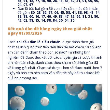
65, 91, 18, 77, 16, 90, 26, 13, 83, 82, 31, 01, 05, 95,
04, 07, 97
Dàn lô bất bại gồm 36 con: hãy cân nhắc đánh dàn
đề gồm
80, 28, 62, 67, 06, 45, 58, 41, 38, 98, 43, 14,
18, 88, 60, 16, 17, 46, 49, 83, 47, 15, 66, 81, 31, 80,
45, 02, 98, 15, 14, 38, 84, 50, 04, 30
Kết quả dàn đề hàng ngày theo giải nhất
ngày 01/09/2026
Cách
soi cầu dàn lô siêu chuẩn
được đánh theo giải
nhất sẽ liên quan trực tiếp đến dàn đề bắt chạm 10 số. Anh
em cần đánh chạm theo con số nào? Từ những kinh
nghiệm đã được đúc kết bởi các chuyên gia cá cược thì anh
em nên cân nhắc đánh cược theo chạm số chính giữa đã
về trong giải nhất. Chạm số được chọn sẽ được nuôi theo 7
ngày và anh em nên bám vào dàn đề này để thu được kết
quả như mong đợi.