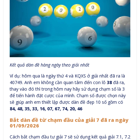
Kết quả dàn đề hàng ngày theo giải nhất
Ví dụ: hôm qua là ngày thứ 4 và KQXS ở giải nhất đã ra là
40749. Anh em không cần quan tâm đến con lô
38
đã ra,
thay vào đó thì trong hôm nay hãy sử dụng chạm số là 3
để tiến hành đặt cược của mình. Chạm số được chọn này
sẽ giúp anh em thiết lập được dàn đề đẹp 10 số gồm có
84, 48, 35, 33, 16, 07, 67, 74, 20, 46
Bắt dàn đề từ chạm đầu của giải 7 đã ra ngày
01/09/2026
Cách bắt chạm đầu tư giải 7 sẽ sử dụng kết quả giải 7.1, 7.2