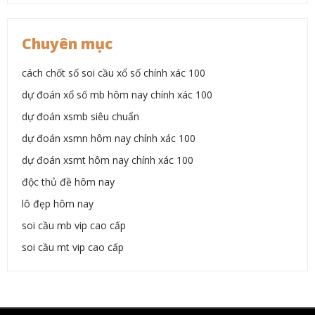
Chuyên mục
cách chốt số soi cầu xổ số chính xác 100
dự đoán xổ số mb hôm nay chính xác 100
dự đoán xsmb siêu chuẩn
dự đoán xsmn hôm nay chính xác 100
dự đoán xsmt hôm nay chính xác 100
độc thủ đề hôm nay
lô đẹp hôm nay
soi cầu mb vip cao cấp
soi cầu mt vip cao cấp