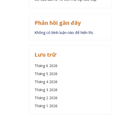
Phản hồi gần đây
Không có bình luận nào để hiển thị.
Lưu trữ
Tháng 6 2026
Tháng 5 2026
Tháng 4 2026
Tháng 3 2026
Tháng 2 2026
Tháng 1 2026