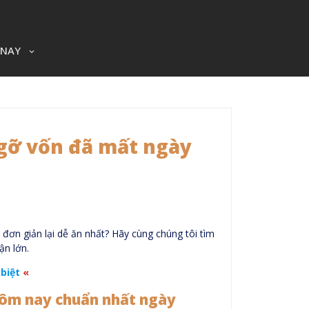
 NAY
gỡ vốn đã mất ngày
ơn giản lại dễ ăn nhất? Hãy cùng chúng tôi tìm
ận lớn.
biệt
«
hôm nay chuẩn nhất ngày