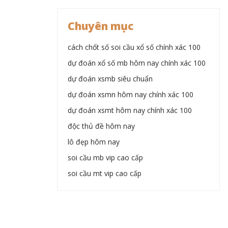
Chuyên mục
cách chốt số soi cầu xổ số chính xác 100
dự đoán xổ số mb hôm nay chính xác 100
dự đoán xsmb siêu chuẩn
dự đoán xsmn hôm nay chính xác 100
dự đoán xsmt hôm nay chính xác 100
độc thủ đề hôm nay
lô đẹp hôm nay
soi cầu mb vip cao cấp
soi cầu mt vip cao cấp