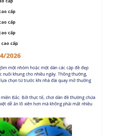
ao cấp
cao cấp
cao cấp
cao cấp
p cao cấp
04/2026
ẽ gồm một nhóm hoặc một dàn các cặp đề đẹp
 nuôi khung cho nhiều ngày. Thông thường,
 lựa chọn từ trước khi nhà đài quay mở thưởng
i miền Bắc. Bởi thực tế, chơi dàn đề thường chứa
 biệt dễ ăn lô xiên hơn mà không phải mất nhiều