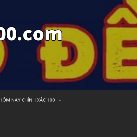
00.com
HÔM NAY CHÍNH XÁC 100