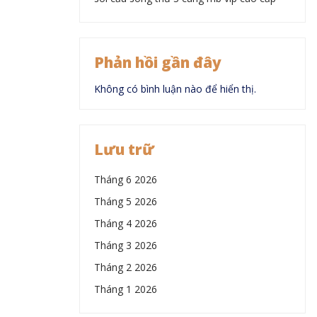
Phản hồi gần đây
Không có bình luận nào để hiển thị.
Lưu trữ
Tháng 6 2026
Tháng 5 2026
Tháng 4 2026
Tháng 3 2026
Tháng 2 2026
Tháng 1 2026