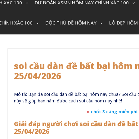
 XÁC 100
DỰ ĐOÁN XSMN HÔM NAY CHÍNH XÁC 100
CHÍNH XÁC 100
ĐỘC THỦ ĐỀ HÔM NAY
LÔ ĐẸP HÔM
soi cầu dàn đề bất bại hôm n
25/04/2026
Mô tả: Bạn đã soi cầu dàn đề bất bại hôm nay chưa? Soi cầu d
này sẽ giúp bạn nắm được cách soi cầu hôm nay nhé!
»
chốt 3 càng miễn phí
Giải đáp người chơi soi cầu dàn đề bấ
25/04/2026