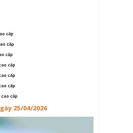
cao cấp
cao cấp
ao cấp
cao cấp
cao cấp
cao cấp
p cao cấp
ngày 25/04/2026