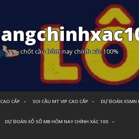
cangchinhxac1
chốt cầu hôm nay chính xác 100%
 CAO CẤP
SOI CẦU MT VIP CAO CẤP
DỰ ĐOÁN XSMN 
DỰ ĐOÁN XỔ SỐ MB HÔM NAY CHÍNH XÁC 100