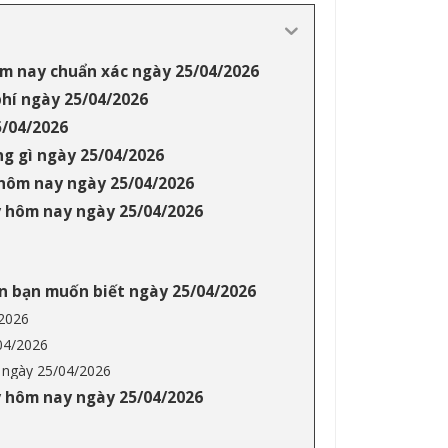
hôm nay chuẩn xác ngày 25/04/2026
phí ngày 25/04/2026
5/04/2026
ng gì ngày 25/04/2026
i hôm nay ngày 25/04/2026
y hôm nay ngày 25/04/2026
ắn bạn muốn biết ngày 25/04/2026
/2026
/04/2026
c ngày 25/04/2026
y hôm nay ngày 25/04/2026