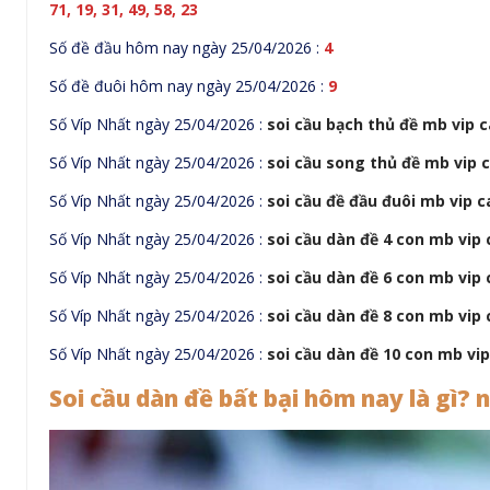
71, 19, 31, 49, 58, 23
Số đề đầu hôm nay ngày 25/04/2026 :
4
Số đề đuôi hôm nay ngày 25/04/2026 :
9
Số Víp Nhất ngày 25/04/2026 :
soi cầu bạch thủ đề mb vip 
Số Víp Nhất ngày 25/04/2026 :
soi cầu song thủ đề mb vip 
Số Víp Nhất ngày 25/04/2026 :
soi cầu đề đầu đuôi mb vip c
Số Víp Nhất ngày 25/04/2026 :
soi cầu dàn đề 4 con mb vip 
Số Víp Nhất ngày 25/04/2026 :
soi cầu dàn đề 6 con mb vip 
Số Víp Nhất ngày 25/04/2026 :
soi cầu dàn đề 8 con mb vip 
Số Víp Nhất ngày 25/04/2026 :
soi cầu dàn đề 10 con mb vi
Soi cầu dàn đề bất bại hôm nay là gì? 