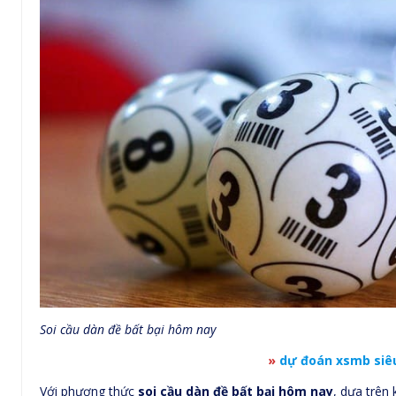
Soi cầu dàn đề bất bại hôm nay
»
dự đoán xsmb siê
Với phương thức
soi cầu dàn đề bất bại hôm nay
, dựa trên