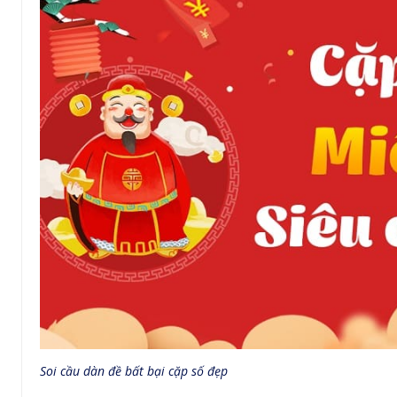
Soi cầu dàn đề bất bại cặp số đẹp