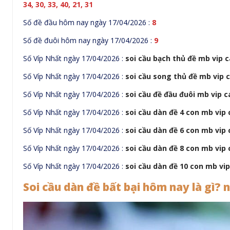
34, 30, 33, 40, 21, 31
Số đề đầu hôm nay ngày 17/04/2026 :
8
Số đề đuôi hôm nay ngày 17/04/2026 :
9
Số Víp Nhất ngày 17/04/2026 :
soi cầu bạch thủ đề mb vip 
Số Víp Nhất ngày 17/04/2026 :
soi cầu song thủ đề mb vip 
Số Víp Nhất ngày 17/04/2026 :
soi cầu đề đầu đuôi mb vip c
Số Víp Nhất ngày 17/04/2026 :
soi cầu dàn đề 4 con mb vip 
Số Víp Nhất ngày 17/04/2026 :
soi cầu dàn đề 6 con mb vip 
Số Víp Nhất ngày 17/04/2026 :
soi cầu dàn đề 8 con mb vip 
Số Víp Nhất ngày 17/04/2026 :
soi cầu dàn đề 10 con mb vi
Soi cầu dàn đề bất bại hôm nay là gì? 