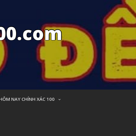
00.com
HÔM NAY CHÍNH XÁC 100