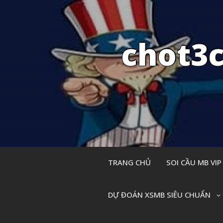
Skip
to
content
chot3
TRANG CHỦ
SOI CẦU MB VIP
DỰ ĐOÁN XSMB SIÊU CHUẨN