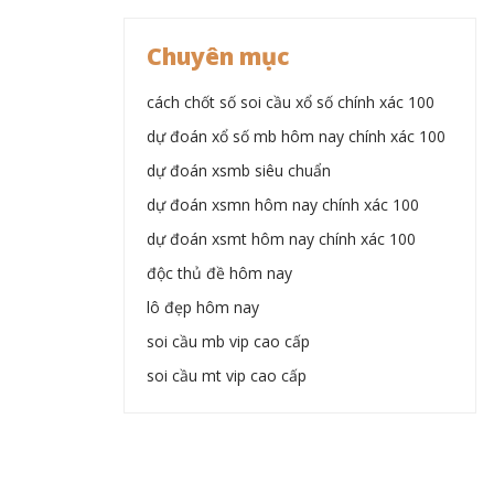
Chuyên mục
cách chốt số soi cầu xổ số chính xác 100
dự đoán xổ số mb hôm nay chính xác 100
dự đoán xsmb siêu chuẩn
dự đoán xsmn hôm nay chính xác 100
dự đoán xsmt hôm nay chính xác 100
độc thủ đề hôm nay
lô đẹp hôm nay
soi cầu mb vip cao cấp
soi cầu mt vip cao cấp