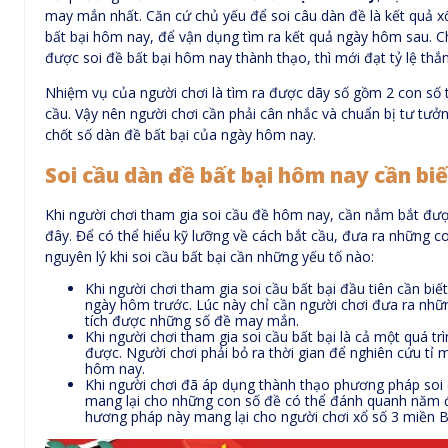
may mắn nhất. Căn cứ chủ yếu để soi câu dàn đề là kết quả x
bất bại hôm nay, để vận dụng tìm ra kết quả ngày hôm sau. C
được soi đề bất bại hôm nay thành thạo, thì mới đạt tỷ lệ thắn
Nhiệm vụ của người chơi là tìm ra được dãy số gồm 2 con số t
cầu. Vậy nên người chơi cần phải cân nhắc và chuẩn bị tư tưởng
chốt số dàn đề bất bại của ngày hôm nay.
Soi cầu dàn đề bất bại hôm nay cần bi
Khi người chơi tham gia soi cầu đề hôm nay, cần nắm bắt đư
đây. Để có thể hiểu kỹ lưỡng về cách bắt cầu, đưa ra những c
nguyên lý khi soi cầu bất bại cần những yếu tố nào:
Khi người chơi tham gia soi cầu bất bại đầu tiên cần bi
ngày hôm trước. Lúc này chỉ cần người chơi đưa ra nhữn
tích được những số đề may mắn.
Khi người chơi tham gia soi cầu bất bại là cả một quá tr
được. Người chơi phải bỏ ra thời gian để nghiên cứu t
hôm nay.
Khi người chơi đã áp dụng thành thạo phương pháp soi cầ
mang lại cho những con số đề có thể đánh quanh năm đư
hương pháp này mang lại cho người chơi xổ số 3 miền 