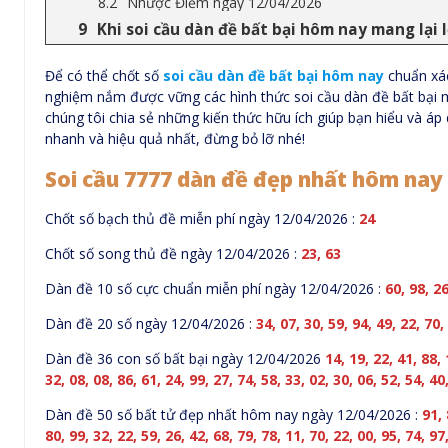
Nhược Điểm ngày 12/04/2026
Khi soi cầu dàn đề bất bại hôm nay mang lại l
Để có thể chốt số
soi cầu dàn đề bất bại hôm nay
chuẩn xác
nghiệm nắm được vững các hình thức soi cầu dàn đề bất bại mớ
chúng tôi chia sẻ những kiến thức hữu ích giúp bạn hiểu và á
nhanh và hiệu quả nhất, đừng bỏ lỡ nhé!
Soi cầu 7777 dàn đề đẹp nhất hôm nay
Chốt số bạch thủ đề miễn phí ngày 12/04/2026 :
24
Chốt số song thủ đề ngày 12/04/2026 :
23, 63
Dàn đề 10 số cực chuẩn miễn phí ngày 12/04/2026 :
60, 98, 26
Dàn đề 20 số ngày 12/04/2026 :
34, 07, 30, 59, 94, 49, 22, 70,
Dàn đề 36 con số bất bại ngày 12/04/2026
14, 19, 22, 41, 88, 
32, 08, 08, 86, 61, 24, 99, 27, 74, 58, 33, 02, 30, 06, 52, 54, 40
Dàn đề 50 số bất tử đẹp nhất hôm nay ngày 12/04/2026 :
91, 
80, 99, 32, 22, 59, 26, 42, 68, 79, 78, 11, 70, 22, 00, 95, 74, 97