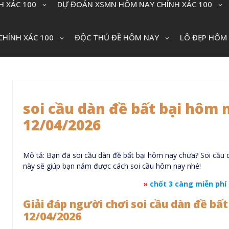
 XÁC 100
DỰ ĐOÁN XSMN HÔM NAY CHÍNH XÁC 100
CHÍNH XÁC 100
ĐỘC THỦ ĐỀ HÔM NAY
LÔ ĐẸP HÔM
soi cầu dàn đề bất bại hôm n
12/04/2026
Mô tả: Bạn đã soi cầu dàn đề bất bại hôm nay chưa? Soi cầu d
này sẽ giúp bạn nắm được cách soi cầu hôm nay nhé!
»
chốt 3 càng miễn phí
Giải đáp người chơi soi cầu dàn đề bấ
12/04/2026