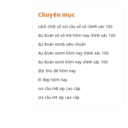
Chuyên mục
cách chốt số soi cầu xổ số chính xác 100
dự đoán xổ số mb hôm nay chính xác 100
dự đoán xsmb siêu chuẩn
dự đoán xsmn hôm nay chính xác 100
dự đoán xsmt hôm nay chính xác 100
độc thủ đề hôm nay
lô đẹp hôm nay
soi cầu mb vip cao cấp
soi cầu mt vip cao cấp