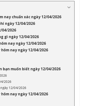
hôm nay chuẩn xác ngày 12/04/2026
phí ngày 12/04/2026
2/04/2026
ng gì ngày 12/04/2026
i hôm nay ngày 12/04/2026
y hôm nay ngày 12/04/2026
ắn bạn muốn biết ngày 12/04/2026
/2026
/04/2026
c ngày 12/04/2026
y hôm nay ngày 12/04/2026