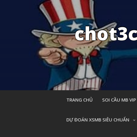
Skip
to
content
chot3
TRANG CHỦ
SOI CẦU MB VIP
DỰ ĐOÁN XSMB SIÊU CHUẨN