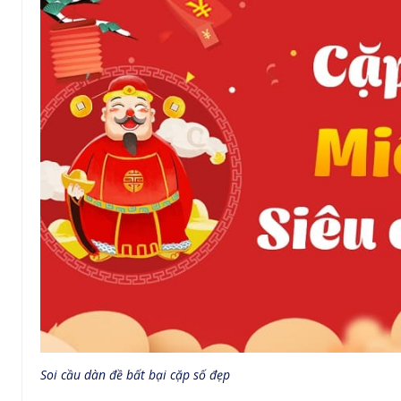
Soi cầu dàn đề bất bại cặp số đẹp